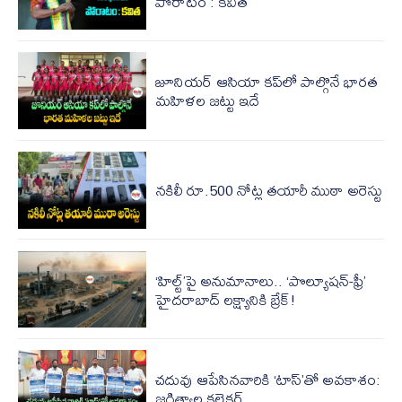
పోరాటం : కవిత
జూనియర్ ఆసియా కప్‌లో పాల్గొనే భారత
మహిళల జట్టు ఇదే
నకిలీ రూ.500 నోట్ల తయారీ ముఠా అరెస్టు
‘హిల్ట్‌’పై అనుమానాలు.. ‘పొల్యూషన్-ఫ్రీ’
హైదరాబాద్ లక్ష్యానికి బ్రేక్!
చదువు ఆపేసినవారికి ‘టాస్‌’తో అవకాశం:
జగిత్యాల కలెక్టర్