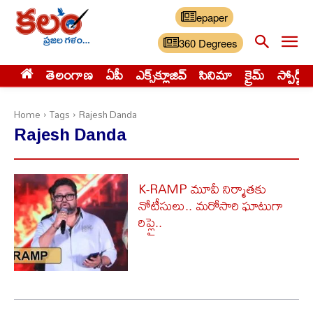
epaper
360 Degrees
తెలంగాణ
ఏపీ
ఎక్స్‌క్లూజివ్‌
సినిమా
క్రైమ్
స్పోర్ట్స్
Home
Tags
Rajesh Danda
Rajesh Danda
K-RAMP మూవీ నిర్మాతకు
నోటీసులు.. మరోసారి ఘాటుగా
రిప్లై..