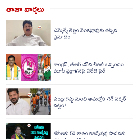
తాజా వార్త‌లు
ఎమ్మెల్యే తెల్లం వెంకట్రావుకు తప్పిన
ప్రమాదం
కాంగ్రెస్, బీఆర్ఎస్‌ది చీకటి ఒప్పందం..
మూసీ ప్రక్షాళనపై ఏలేటి ఫైర్
పంద్రాగస్టు నుంచి అమల్లోకి ‘గిగ్ వర్కర్’
చట్టం!
బీసీలకు 50 శాతం రిజర్వేషన్ల సాధనకు