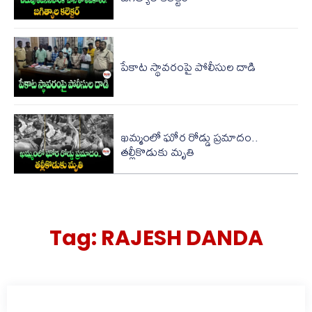
పేకాట స్థావరంపై పోలీసుల‌ దాడి
ఖమ్మంలో ఘోర రోడ్డు ప్రమాదం..
తల్లీకొడుకు మృతి
Tag:
RAJESH DANDA