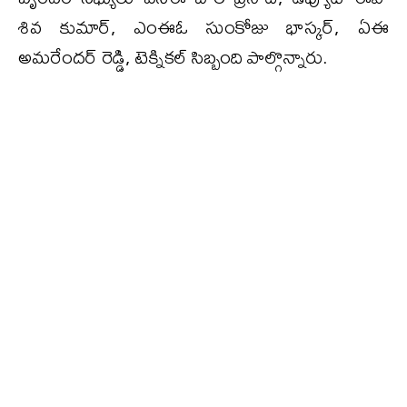
శివ కుమార్, ఎంఈఓ సుంకోజు భాస్కర్, ఏఈ
అమరేందర్ రెడ్డి, టెక్నికల్ సిబ్బంది పాల్గొన్నారు.