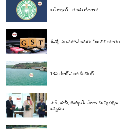
ఒకే ఆధార్.. రెండు జీతాలు!
జీఎస్టీ పెంచుకొనేందుకు ఏఐ వినియోగం
13న కేఆర్‌‌ఎంబీ మీటింగ్
పాక్‌, సౌదీ, తుర్కియే దేశాల మధ్య రక్షణ
ఒప్పదం