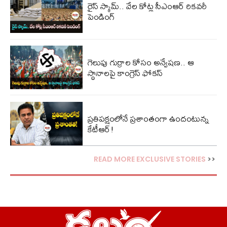
రైస్ స్కామ్.. వేల కోట్ల‌ సీఎంఆర్ రికవరీ
పెండింగ్
గెలుపు గుర్రాల కోసం అన్వేషణ.. ఆ
స్థానాలపై కాంగ్రెస్ ఫోకస్
ప్ర‌తిప‌క్షంలోనే ప్ర‌శాంతంగా ఉందంటున్న
కేటీఆర్!
READ MORE EXCLUSIVE STORIES
>>