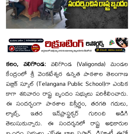
కలం, వలిగొండ:
వలిగొండ (Valigonda) మండల
కేంద్రంలో శ్రీ వెంకటేశ్వర ఉన్నత పాఠశాల తెలంగాణ
పబ్లిక్ స్కూల్‌ (Telangana Public School)గా ఎంపిక
కాగా శనివారం రాష్ట్ర బృందం సభ్యులు పరిశీలించారు.
ఈ సందర్భంగా పాఠశాల విస్తీర్ణం, తరగతి గదులు,
ల్యాబ్స్, ఇతర ఇన్‌ఫ్రాస్ట్ర‌క్చ‌ర్‌ గురించి అడిగి
తెలుసుకున్నారు. ఈ సంద‌ర్శ‌న‌లో రాష్ట్ర అధికారుల
బృందం సభ్యులు ఎస్ఈ బాల ప్రసాద్, డిప్యూటీ ఈవో