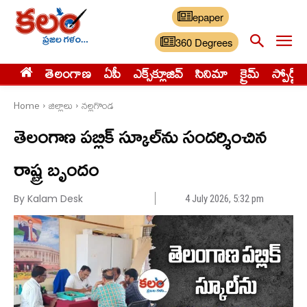
epaper
360 Degrees
తెలంగాణ
ఏపీ
ఎక్స్‌క్లూజివ్‌
సినిమా
క్రైమ్
స్పోర్ట్స్
Home
జిల్లాలు
నల్లగొండ
తెలంగాణ పబ్లిక్ స్కూల్‌ను సందర్శించిన
రాష్ట్ర బృందం
By Kalam Desk
4 July 2026, 5:32 pm