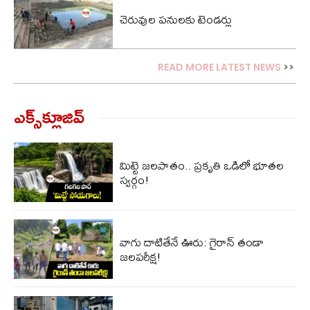
చెరువుల పనులకు టెండర్లు
READ MORE LATEST NEWS
>>
ఎక్స్‌క్లూజివ్‌
మిట్టె జలపాతం.. ప్రకృతి ఒడిలో భూతల
స్వర్గం!
వాగు దాటితేనే ఊరు: గైరాన్ తండా
జలపరీక్ష!