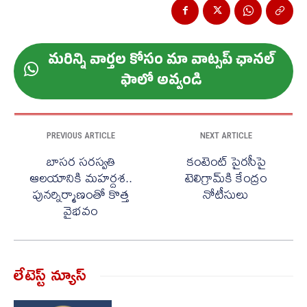
మ‌రిన్ని వార్త‌ల కోసం మా వాట్స‌ప్ ఛాన‌ల్
ఫాలో అవ్వండి
PREVIOUS ARTICLE
NEXT ARTICLE
బాసర సరస్వతి
కంటెంట్ పైరసీపై
ఆలయానికి మహర్దశ..
టెలిగ్రామ్‌కి కేంద్రం
పునర్నిర్మాణంతో కొత్త
నోటీసులు
వైభవం
లేటెస్ట్ న్యూస్‌