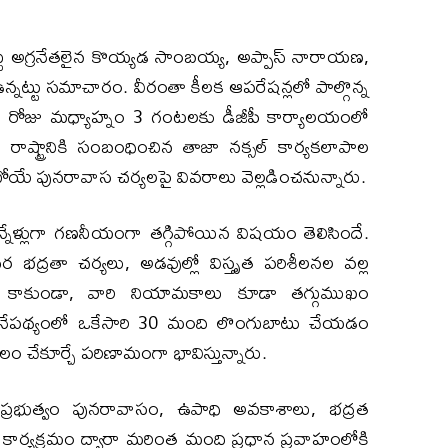
టు అగ్రనేతలైన కొయ్యడ సాంబయ్య, అప్పాస్‌ నారాయణ,
్నట్టు సమాచారం. వీరంతా కీలక ఆపరేషన్లలో పాల్గొన్న
ఈ రోజు మధ్యాహ్నం 3 గంటలకు డీజీపీ కార్యాలయంలో
 రాష్ట్రానికి సంబంధించిన తాజా నక్సల్ కార్యకలాపాల
టబోయే పునరావాస చర్యలపై వివరాలు వెల్లడించనున్నారు.
్నేళ్లుగా గణనీయంగా తగ్గిపోయిన విషయం తెలిసిందే.
్థిర భద్రతా చర్యలు, అడవుల్లో విస్తృత పరిశీలనల వల్ల
ే కాకుండా, వారి నియామకాలు కూడా తగ్గుముఖం
ఈ నేపథ్యంలో ఒకేసారి 30 మంది లొంగుబాటు చేయడం
బలం చేకూర్చే పరిణామంగా భావిస్తున్నారు.
ప్రభుత్వం పునరావాసం, ఉపాధి అవకాశాలు, భద్రత
ార్యక్రమం ద్వారా మరింత మంది ప్రధాన ప్రవాహంలోకి