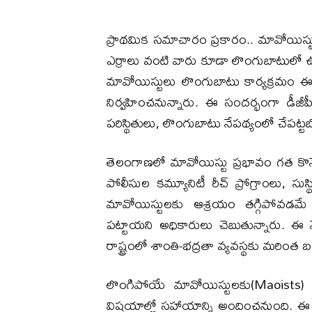
ప్రాథమిక సమాచారం ప్రకారం.. మావోయిస్
ఎర్రాలు వంటి వారు కూడా లొంగుబాటులో ఉన
మావోయిస్టులు లొంగుబాటు కార్యక్రమం 
నిర్వహించనున్నారు. ఈ సందర్భంగా డీజీపీ
పరిస్థితులు, లొంగుబాటు నేపథ్యంలో చేపట్
తెలంగాణలో మావోయిస్టు ప్రభావం గత కొన
పోలీసుల కమ్యూనిటీ రీచ్ ప్రోగ్రాంలు, సుస
మావోయిస్టులకు ఆశ్రయం తగ్గిపోవడమ
పట్టాయని అధికారులు చెబుతున్నారు. 
రాష్ట్రంలో శాంతి-భద్రతా వ్యవస్థకు మరింత 
లొంగిపోయే మావోయిస్టులకు(Maoists) 
విషయాల్లో సహాయాన్ని అందించనుంది. ఈ క