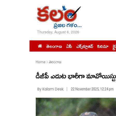
Thursday, August 6, 2026
తెలంగాణ
ఏపీ
ఎక్స్‌క్లూజివ్‌
సినిమా
క్ర
Home
తెలంగాణ
డీజీపీ ఎదుట భారీగా మావోయిస్టు
By Kalam Desk
22 November 2025, 12:24 pm