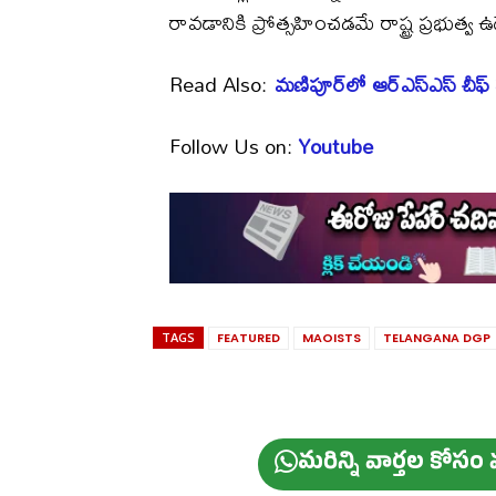
రావడానికి ప్రోత్సహించడమే రాష్ట్ర ప్రభుత్
Read Also:
మణిపూర్‌లో ఆర్ఎస్ఎస్ చీఫ్
Follow Us on:
Youtube
TAGS
FEATURED
MAOISTS
TELANGANA DGP
మ‌రిన్ని వార్త‌ల కోస