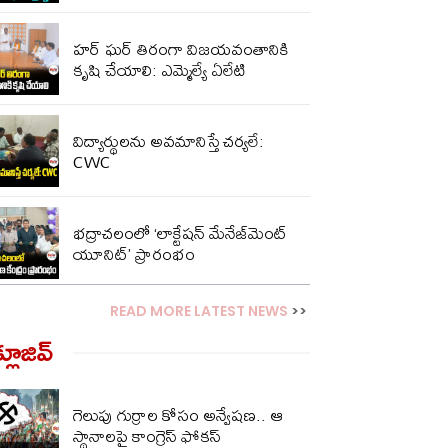
హర్ ఘర్ తిరంగా విజయవంతానికి
కృషి చేయాలి: ఎమ్మెల్యే ఏలేటి
విద్యార్థులను అవమానిస్తే చర్యలే:
CWC
భద్రాచలంలో ‘లాక్టేషన్ మేనేజ్‌మెంట్
యూనిట్’ ప్రారంభం
READ MORE LATEST NEWS
>>
్లూజివ్‌
గెలుపు గుర్రాల కోసం అన్వేషణ.. ఆ
స్థానాలపై కాంగ్రెస్ ఫోకస్