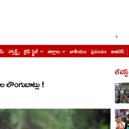
v
ైమ్
స్పోర్ట్స్
లైఫ్ స్టైల్
జిల్లాలు
జాతీయం
ప్రపంచం
బిజినెస్
లేటెస్ట
ల లొంగుబాట్లు !