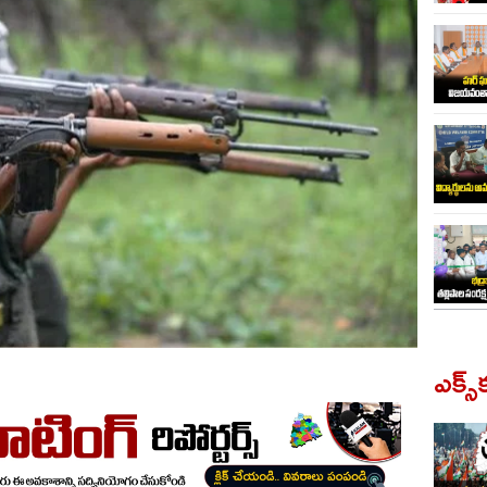
ఎక్స్‌క