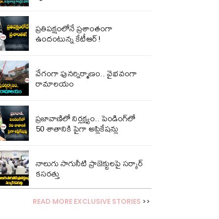
ప్ర‌తిప‌క్షంలోనే ప్ర‌శాంతంగా
ఉందంటున్న కేటీఆర్!
వేగంగా పునర్నిర్మాణం.. వైభవంగా
రామాలయం
ప్రజావాణిలో నిర్లక్ష్యం.. పెండింగ్‌లో
50 శాతానికి పైగా అప్లికేషన్లు
నాలుగు సాగునీటి ప్రాజెక్టులపై సర్కార్
కసరత్తు
READ MORE EXCLUSIVE STORIES
>>