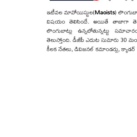
ఇటీవల మావోయిస్టుల(
Maoists
) లొంగుబాట
విషయం తెలిసిందే. అయితే తాజాగా త
లొంగుబాట్లు ఉన్నబోతున్నట్టు సమాచా
తెలుస్తోంది. డీజీపీ ఎదుట సుమారు 30 మంది
కీలక నేతలు, డివిజనల్ కమాండర్లు, క్యాడర్