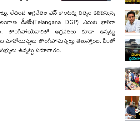
్లు, లేదంటే అగ్రనేతల ఎన్ కౌంటర్లు నిత్యం కనిపిస్తున్న
ెలంగాణ డీజీపీ(Telangana DGP) ఎదుట భారీగా
రం. లొంగిపోయేవారిలో అగ్రనేతలు కూడా ఉన్నట్టు
 మావోయిస్టులు లొంగిపోనున్నట్టు తెలుస్తోంది. వీరిలో
 సభ్యులు ఉన్నట్టు సమాచారం.