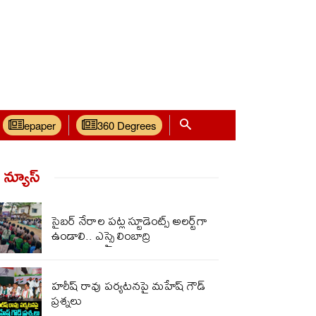
epaper
360 Degrees
్ న్యూస్‌
సైబర్ నేరాల పట్ల స్టూడెంట్స్ అలర్ట్‌గా
ఉండాలి.. ఎస్సై లింబాద్రి
హరీష్ రావు పర్యటనపై మహేష్ గౌడ్
ప్రశ్నలు