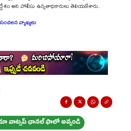
వ ఉద్దేశం అని పోలీసు ఉన్నతాధికారులు తెలియజేశారు.
 సంచలన వ్యాఖ్యలు
ం మా వాట్స‌ప్ ఛాన‌ల్ ఫాలో అవ్వండి