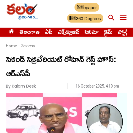
epaper
360 Degrees
తెలంగాణ
ఏపీ
ఎక్స్‌క్లూజివ్‌
సినిమా
క్రైమ్
స్పోర్ట్స్
Home
తెలంగాణ
సెకండ్ సెక్రటేరియట్ రోహిన్ గెస్ట్ హౌస్:
ఆర్ఎస్‌పీ
By Kalam Desk
16 October 2025, 4:10 pm