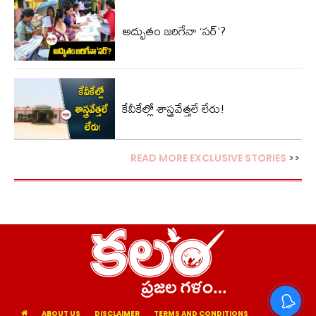
అద్భుతం జరిగేనా ‘సర్’?
కేవీకేల్లో శాస్త్రవేత్తలే లేరు!
READ MORE EXCLUSIVE STORIES
>>
ABOUT US
DISCLAIMER
TERMS AND CONDITIONS