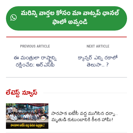
మ‌రిన్ని వార్త‌ల కోసం మా వాట్స‌ప్ ఛాన‌ల్
ఫాలో అవ్వండి
PREVIOUS ARTICLE
NEXT ARTICLE
ఈ మంత్రులా రాష్ట్రాన్ని
క్యాన్సర్ ఎన్ని రకాలో
రక్షించేది: ఆర్ఎస్‌పీ
తెలుసా.. ?
లేటెస్ట్ న్యూస్‌
సారపాక ఐటీసీ వద్ద ముగిసిన ధర్నా..
మృతుడి కుటుంబానికి కీలక హామీ!