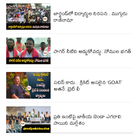
జార్ఖండ్‌లో విద్యార్థుల నిరసన.. ముగ్గురు
రాజీనామా
సాగర్ నీటిని అడ్డుకోవద్దు: నోముల భగత్
సచిన్ కాదు.. క్రికెట్ అసలైన ‘GOAT’
అతనే: బ్రెట్ లీ
ప్రతి ఇంటిపై జాతీయ జెండా ఎగరాలి:
సాయిని మల్లేశం