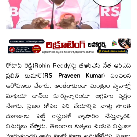
రోహిన్ రెడ్డి(Rohin Reddy)పై బీఆర్ఎస్ నేత ఆర్ఎస్
ప్రవీణ్ కుమార్(
RS Praveen Kumar
) సంచలన
ఆరోపణలు చేశారు. అంతేకాకుండా మంత్రుల స్థానాల్లో
మాఫియా డాన్‌లు కూర్చున్నారంటూ ఆగ్రహం వ్యక్తం
చేశారు. ప్రజల కోసం పని చేయాల్సిన వాళ్లు సొంత
దుకాణాలు పెట్టి రాష్ట్రంతో వ్యాపారం చేస్తున్నారని
విమర్శలు చేస్తారు. తెలంగాణ కుక్కలు చింపిన విస్తరిలా
మారుతుందని తాను కలలో కూడా అనుకోలేదని, ప్రజలు