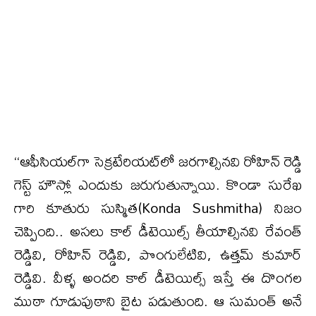
‘‘ఆఫీసియల్‌గా సెక్రటేరియట్‌లో జరగాల్సినవి రోహిన్ రెడ్డి
గెస్ట్ హౌస్లో ఎందుకు జరుగుతున్నాయి. కొండా సురేఖ
గారి కూతురు సుస్మిత(Konda Sushmitha) నిజం
చెప్పింది.. అసలు కాల్ డీటెయిల్స్ తీయాల్సినవి రేవంత్
రెడ్డివి, రోహిన్ రెడ్డివి, పొంగులేటివి, ఉత్తమ్ కుమార్
రెడ్డివి. వీళ్ళ అందరి కాల్ డీటెయిల్స్ ఇస్తే ఈ దొంగల
ముఠా గూడుపుఠాని బైట పడుతుంది. ఆ సుమంత్ అనే