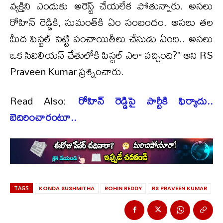
వ్యక్తిని ఎందుకు అరెస్ట్ చేయలేక పోతున్నారు. అసలు
రోహిన్ రెడ్డికి, సుమంత్‌కి ఏం సంబంధం. అసలు తల
మీద పిస్టల్ పెట్టి పంచాయితీలు చేసుడు ఏంది.. అసలు
ఒక సివిలియన్ చేతులోకి పిస్టల్ ఎలా వచ్చింది?’’ అని RS
Praveen Kumar ప్రశ్నించారు.
Read Also:
రోహిన్ రెడ్డిపై పార్టీకి ఫిర్యాదు..
బెదిరించారంటూ..
TAGS
KONDA SUSHMITHA
ROHIN REDDY
RS PRAVEEN KUMAR