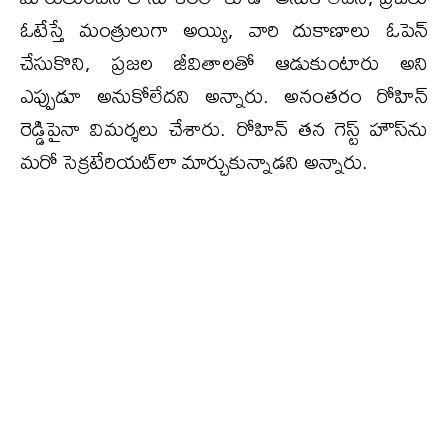
ఓటేస్తే మంత్రులుగా అయ్యి, వారి దుకాణాలు ఓపెన్
చేసుకొని, ప్రజల జీవితాలతో ఆడుకుంటారు అని
ఎప్పుడూ అనుకోలేదని అన్నారు. అనంతరం రోహిన్
రెడ్డిపైనా విమర్శలు చేశారు. రోహిన్ తన గెస్ట్ హౌస్‌ను
మరో సెక్రటేరియట్‌లా మార్చుకున్నాడని అన్నారు.