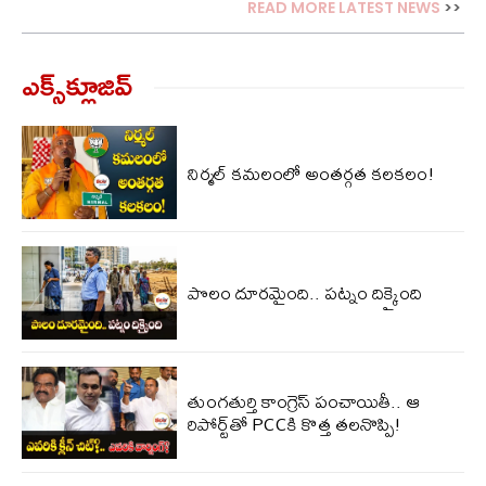
READ MORE LATEST NEWS
>>
ఎక్స్‌క్లూజివ్‌
నిర్మల్ కమలంలో అంతర్గత కలకలం!
పొలం దూరమైంది.. పట్నం దిక్కైంది
తుంగతుర్తి కాంగ్రెస్‌ పంచాయితీ.. ఆ
రిపోర్ట్‌తో PCCకి కొత్త తలనొప్పి!