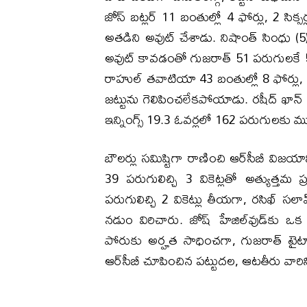
జోస్ బట్లర్ 11 బంతుల్లో 4 ఫోర్లు, 2 సిక్
అతడిని అవుట్ చేశాడు. నిషాంత్ సింధు (5)
అవుట్ కావడంతో గుజరాత్ 51 పరుగులకే 5 విక
రాహుల్ తవాటియా 43 బంతుల్లో 8 ఫోర్లు, 
జట్టును గెలిపించలేకపోయాడు. రషీద్ ఖాన్
ఇన్నింగ్స్ 19.3 ఓవర్లలో 162 పరుగులకు ము
బౌలర్లు సమిష్టిగా రాణించి ఆర్‌సీబీ విజయ
39 పరుగులిచ్చి 3 వికెట్లతో అత్యుత్తమ 
పరుగులిచ్చి 2 వికెట్లు తీయగా, రసిఖ్ సలా
నడుం విరిచారు. జోష్ హేజిల్‌వుడ్‌కు ఒక
పోరుకు అర్హత సాధించగా, గుజరాత్ టైటాన్స్
ఆర్‌సీబీ చూపించిన పట్టుదల, ఆటతీరు వారిని 