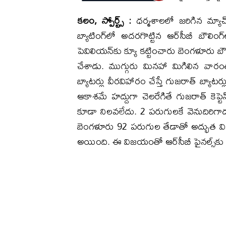
కలం, స్పోర్ట్స్ :
ధర్మశాలలో జరిగిన మ్యా
బ్యాటింగ్‌లో అదరగొట్టిన ఆర్‌సీబీ బౌలి
పెవిలియన్‌కు క్యూ కట్టించారు బెంగళూరు 
చేశాడు. ముగ్గురు మినహా మిగిలిన వారం
బ్యాటర్లు వీరవిహారం చేస్తే గుజరాత్ బ్యాటర్ల
ఆకాశమే హద్దుగా చెలరేగితే గుజరాత్ కెప్ట
కూడా నిలవలేదు. 2 పరుగులకే వెనుదిరిగాడు
బెంగళూరు 92 పరుగుల తేడాతో అద్భుత వ
అయింది. ఈ విజయంతో ఆర్‌సీబీ ఫైనల్స్‌కు చ