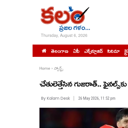
Thursday, August 6, 2026
తెలంగాణ
ఏపీ
ఎక్స్‌క్లూజివ్‌
సినిమా
క్ర
Home
స్పోర్ట్స్‌
చేతులెత్తేసిన గుజరాత్.. ఫైనల్స్‌కు
By Kalam Desk
26 May 2026, 11:52 pm