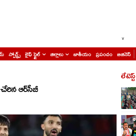
v
ైమ్
స్పోర్ట్స్
లైఫ్ స్టైల్
జిల్లాలు
జాతీయం
ప్రపంచం
బిజినెస్
లేటెస్ట
 చేరిన ఆర్‌సీబీ