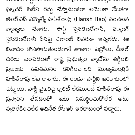
ఫ్యూచర్ సిటీని రద్దు చేస్తామంటూ అమెరికా వేదికగా
బీఆర్ఎస్ ఎమ్మెల్యే హరీశ్‌రావు (Harish Rao) సంచలన
వ్యాఖ్యలు చేశారు. పార్టీ ప్రెసిడెంట్‌గానీ, వర్కింగ్
ప్రెసిడెంట్‌గానీ దీనిపై ఎలాంటి వివరణా ఇవ్వలేదు. ఈ
వివాదం కొనసాగుతుండగానే తాజాగా పెట్రోలు, డీజిల్
ధరలు పెంచడంతో రాష్ట్ర ప్రభుత్వం వ్యాట్‌ను తగ్గించి
ప్రజలకు ఉపశమనం కలిగించాలని ముఖ్యమంత్రికి
హరీశ్‌రావు లేఖ రాశారు. ఈ రెండూ పార్టీని ఇరకాటంలో
పెట్టాయి. పార్టీ వైఖరిపై క్లారిటీ లేకముందే హరీశ్‌రావు ఈ
ప్రస్తావన తేవడంతో ఇటు సమర్ధించుకోలేక అటు
వ్యతిరేకించలేక అధినేత కేసీఆర్ ఇరకాటంలో పడ్డారు.