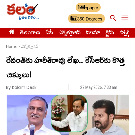
epaper
360 Degrees
తెలంగాణ
ఏపీ
ఎక్స్‌క్లూజివ్‌
సినిమా
క్రైమ్
స్పోర్ట్స్
Home
ఎక్స్‌క్లూజివ్‌
రేవంత్‌కు హరీశ్‌రావు లేఖ.. కేసీఆర్‌కు కొత్త
చిక్కులు!
By Kalam Desk
27 May 2026, 7:33 am