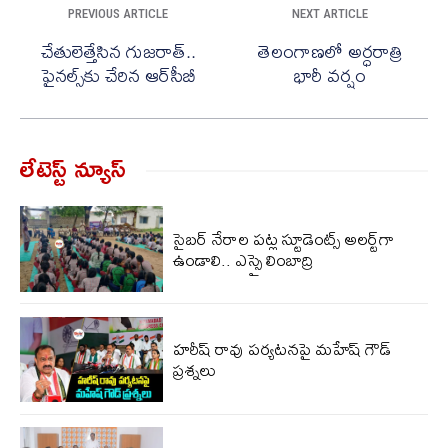
PREVIOUS ARTICLE
NEXT ARTICLE
చేతులెత్తేసిన గుజరాత్..
తెలంగాణలో అర్ధరాత్రి
ఫైనల్స్‌కు చేరిన ఆర్‌సీబీ
భారీ వర్షం
లేటెస్ట్ న్యూస్‌
సైబర్ నేరాల పట్ల స్టూడెంట్స్ అలర్ట్‌గా
ఉండాలి.. ఎస్సై లింబాద్రి
హరీష్ రావు పర్యటనపై మహేష్ గౌడ్
ప్రశ్నలు