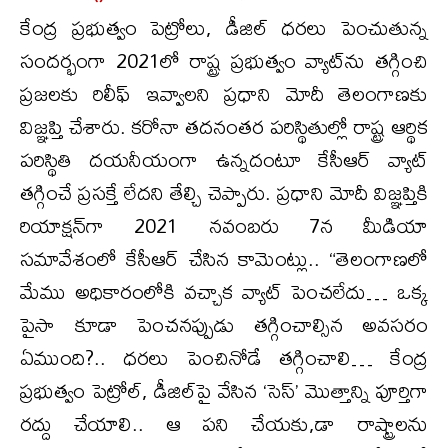
కేంద్ర ప్రభుత్వం పెట్రోలు, డీజిల్ ధరలు పెంచుతున్న
సందర్భంగా 2021లో రాష్ట్ర ప్రభుత్వం వ్యాట్‌ను తగ్గించి
ప్రజలకు రిలీఫ్ ఇవ్వాలని ప్రధాని మోదీ తెలంగాణకు
విజ్ఞప్తి చేశారు. కరోనా తదనంతర పరిస్థితుల్లో రాష్ట్ర ఆర్థిక
పరిస్థితి దయనీయంగా ఉన్నదంటూ కేసీఆర్ వ్యాట్
తగ్గించే ప్రసక్తే లేదని తేల్చి చెప్పారు. ప్రధాని మోదీ విజ్ఞప్తికి
రియాక్షన్‌గా 2021 నవంబరు 7న మీడియా
సమావేశంలో కేసీఆర్ చేసిన కామెంట్లు.. “తెలంగాణలో
మేము అధికారంలోకి వచ్చాక వ్యాట్ పెంచలేదు… ఒక్క
పైసా కూడా పెంచనప్పుడు తగ్గించాల్సిన అవసరం
ఏముంది?.. ధరలు పెంచినోడే తగ్గించాలి… కేంద్ర
ప్రభుత్వం పెట్రోల్, డీజిల్‌పై వేసిన ‘సెస్’ మొత్తాన్ని పూర్తిగా
రద్దు చేయాలి.. ఆ పని చేయకు,డా రాష్ట్రాలను