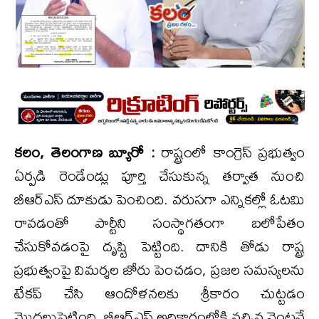
కలం, తెలంగాణ బ్యూరో :
రాష్ట్రంలో కాంగ్రెస్ ప్రభుత్వం
ఏర్పడి రెండేండ్లు పూర్తి చేసుకున్న తర్వాత నుంచి
బీఆర్ఎస్ దూకుడు పెంచింది. వరుసగా ఎన్నికల్లో ఓటమి
రావడంతో పార్టీని సంస్థాగతంగా బలోపేతం
చేసుకోవడంపై దృష్టి పెట్టింది. దానికి తోడు రాష్ట్ర
ప్రభుత్వంపై విమర్శల జోరు పెంచడం, ప్రజల సమస్యలను
టేకప్ చేసి ఆందోళనలకు శ్రీకారం చుట్టడం
మొదలుపెట్టింది. బీఆర్ఎస్ అధికారంలోకి వచ్చిన వెంటనే