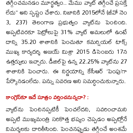
తగ్గించమనడం మూర్ఖత్వం.. మేము వ్యాట్ తగ్గించే ప్రసక్తే
లేదు” అని స్పష్టం చేశారు. నిజానికి 2015లోనే (జీవో నెం
3, 237) తెలంగాణ ప్రభుత్వం వ్యాట్‌ను పెంచింది.
అప్పటివరకూ పెట్రోలుపై 31% వ్యాట్ అమలులో ఉంటే
దాన్ని 35.20 శాతానికి పెంచుతూ కమర్షియల్ టాక్స్
ముఖ్య కార్యదర్శి అజయ్ మిశ్రా 2015 డిసెంబరు 17న
ఉత్తర్వులు ఇచ్చారు. డీజిల్‌పై ఉన్న 22.25% వ్యాట్‌ను 27
శాతానికి పెంచారు. ఈ నిర్ణయాన్ని కేసీఆర్ ‘పెంపు’గా
పేర్కొనడంలేదు. పన్ను సవరణ అని సమర్ధించుకున్నారు.
కాంగ్రెస్‌కూ ఇదే సూత్రం వర్తించనున్నదా? :
వ్యాట్‌ను పెంచినప్పటికీ పెంచలేదని, సవరించామని
అప్పటి ముఖ్యమంత్రి సరికొత్త భష్యం చెప్పడం అప్పట్లోనే
విమర్శలకు దారితీసింది. పెంచనప్పుడు తగ్గించే అంశమే