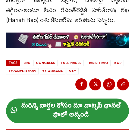
తగ్గించాలంటూ సీఎం రేవంత్‌రెడ్డికి హరీశ్‌రావు లేఖ
(Harish Rao) రాసి కేసీఆర్‌ను ఇరుకును పెట్టారు.
TAGS
BRS
CONGRESS
FUEL PRICES
HARISH RAO
KCR
REVANTH REDDY
TELANGANA
VAT
మ‌రిన్ని వార్త‌ల కోసం మా వాట్స‌ప్ ఛాన‌ల్
ఫాలో అవ్వండి