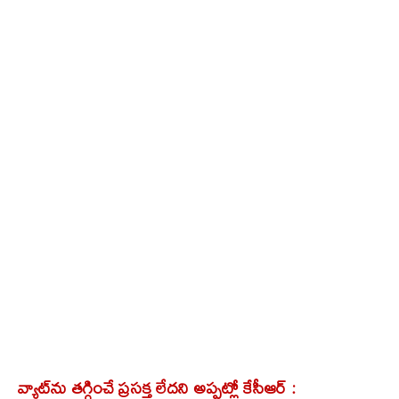
వ్యాట్‌ను తగ్గించే ప్రసక్త లేదని అప్పట్లో కేసీఆర్ :