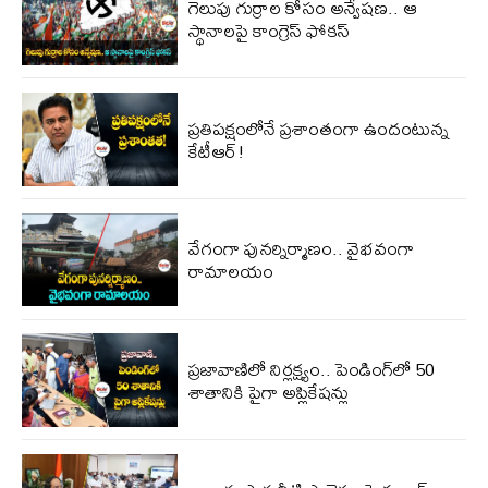
గెలుపు గుర్రాల కోసం అన్వేషణ.. ఆ
స్థానాలపై కాంగ్రెస్ ఫోకస్
ప్ర‌తిప‌క్షంలోనే ప్ర‌శాంతంగా ఉందంటున్న
కేటీఆర్!
వేగంగా పునర్నిర్మాణం.. వైభవంగా
రామాలయం
ప్రజావాణిలో నిర్లక్ష్యం.. పెండింగ్‌లో 50
శాతానికి పైగా అప్లికేషన్లు