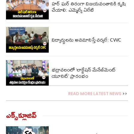
హర్ ఘర్ తిరంగా విజయవంతానికి కృషి
చేయాలి: ఎమ్మెల్యే ఏలేటి
విద్యార్థులను అవమానిస్తే చర్యలే: CWC
భద్రాచలంలో ‘లాక్టేషన్ మేనేజ్‌మెంట్
యూనిట్’ ప్రారంభం
READ MORE LATEST NEWS
>>
ఎక్స్‌క్లూజివ్‌