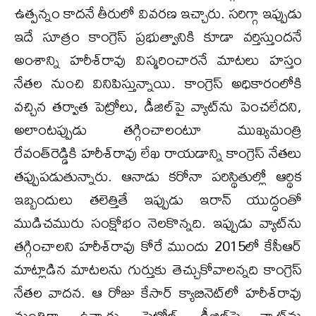
ఉత్పన్నం కాదనే తీరులో వివరణ ఇచ్చారు. సరిగ్గా ఇప్పుడు
ఇదే సూత్రం కాంగ్రెస్ ప్రభుత్వానికి కూడా వర్తిస్తుందనే
అంశాన్ని హరీశ్‌రావు విస్మరించారనే మాటలు హస్తం
నేతల నుంచి వినిపిస్తున్నాయి. కాంగ్రెస్ అధికారంలోకి
వచ్చిన తర్వాత పెట్రోలు, డీజిల్‌పై వ్యాట్‌ను పెంచలేదని,
అలాంటప్పుడు తగ్గించాలంటూ ముఖ్యమంత్రి
రేవంత్‌రెడ్డికి హరీశ్‌రావు లేఖ రాయడాన్ని కాంగ్రెస్ నేతలు
తప్పుపడుతున్నారు. ఆనాడు కరోనా పరిస్థితుల్లో ఆర్థిక
ఇబ్బందులు తలెత్తితే ఇప్పుడు ఇరాన్ యుద్ధంతో
ముడిచమురు సంక్షోభం నెలకొన్నది. ఇప్పుడు వ్యాట్‌ను
తగ్గించాలని హరీశ్‌రావు కోరే ముందు 2015లో కేసీఆర్
మాట్లాడిన మాటలను గుర్తుకు తెచ్చుకోవాలన్నది కాంగ్రెస్
నేతల వాదన. ఆ రోజు కేసార్ క్యాబినెట్‌లో హరీశ్‌రావు
మంత్రిగా ఉన్నారు. పెట్రోల్, డీజిల్‌పై వ్యాట్‌ను