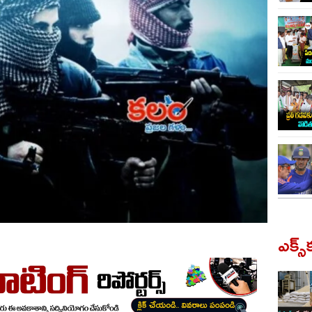
ఎక్స్‌క