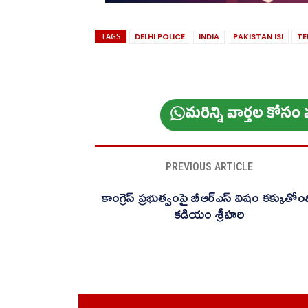
TAGS
DELHI POLICE
INDIA
PAKISTAN ISI
TE
మ‌రిన్ని వార్త‌ల కోస
PREVIOUS ARTICLE
కాంగ్రెస్ ప్రభుత్వంపై బీఆర్ఎస్ విషం కక్కుతోం
కడియం శ్రీహరి