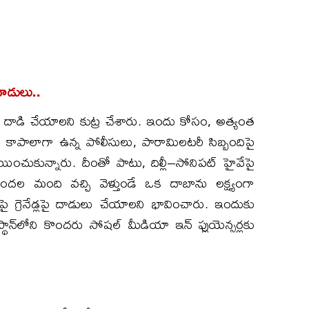
దాడులు..
i) దాడి చేయాలని కుట్ర చేశారు. ఇందు కోసం, అత్యంత
 కాపాలాగా ఉన్న పోలీసులు, పారామిలటరీ సిబ్బందిపై
యించుకున్నారు. దీంతో పాటు, దిల్లీ–సోనిపట్ హైవేపై
ందల మంది వచ్చి వెళ్తుండే ఒక దాబాను లక్ష్యంగా
ిపై గ్రెనేడ్లపై దాడులు చేయాలని భావించారు. ఇందుకు
్థాన్‌లోని కొందరు సోషల్ మీడియా ఇన్ ఫ్లుయెన్సర్లకు