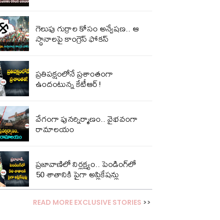
గెలుపు గుర్రాల కోసం అన్వేషణ.. ఆ
స్థానాలపై కాంగ్రెస్ ఫోకస్
ప్ర‌తిప‌క్షంలోనే ప్ర‌శాంతంగా
ఉందంటున్న కేటీఆర్!
వేగంగా పునర్నిర్మాణం.. వైభవంగా
రామాలయం
ప్రజావాణిలో నిర్లక్ష్యం.. పెండింగ్‌లో
50 శాతానికి పైగా అప్లికేషన్లు
READ MORE EXCLUSIVE STORIES
>>