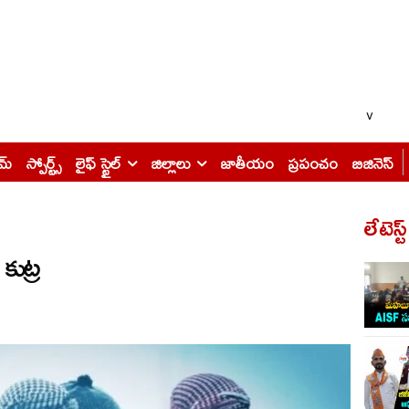
v
ైమ్
స్పోర్ట్స్
లైఫ్ స్టైల్
జిల్లాలు
జాతీయం
ప్రపంచం
బిజినెస్
లేటెస్ట
కుట్ర