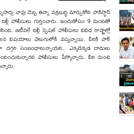
సార్లు చావు దెబ్బ తిన్నా వక్రబుద్ధి మార్చుకోని పాకిస్థాన్
లు దిల్లీ పోలీసులు గుర్తించారు. ఇందుకోసం 9 మందితో
 ఇటీవలే దిల్లీ స్పెషల్ పోలీసులు వివిధ రాష్ట్రాల్లో
లన విషయాలు వెలుగులోకి వస్తున్నాయి. వీరికి పాక్
 దగ్గరి సంబంధాలున్నాయని.. ఎక్కడెక్కడ దాడులు
ించుకున్నారని పోలీసులు పేర్కొన్నారు. వీరి నుంచి
న్నారు.