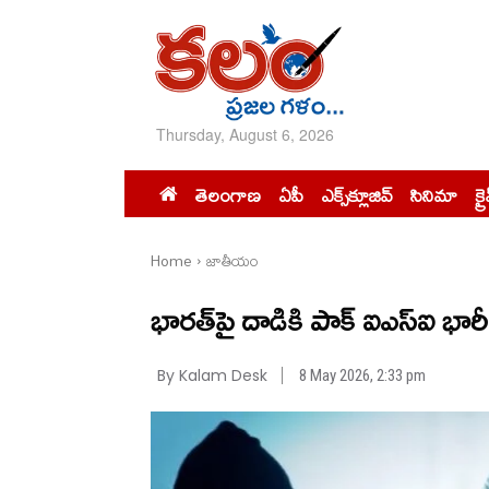
Thursday, August 6, 2026
తెలంగాణ
ఏపీ
ఎక్స్‌క్లూజివ్‌
సినిమా
క్ర
Home
జాతీయం
భారత్‌పై దాడికి పాక్ ఐఎస్ఐ భారీ 
By Kalam Desk
8 May 2026, 2:33 pm