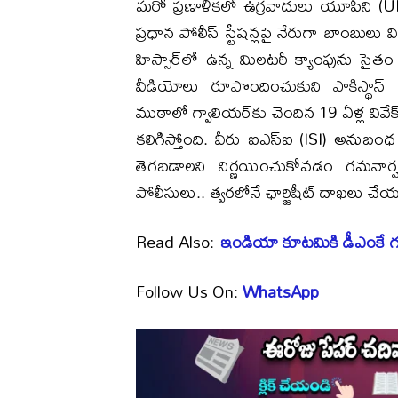
మరో ప్రణాళికలో ఉగ్రవాదులు యూపీని (UP)
ప్రధాన పోలీస్ స్టేషన్లపై నేరుగా బాంబుల
హిస్సార్‌లో ఉన్న మిలటరీ క్యాంపును సైతం 
వీడియోలు రూపొందించుకుని పాకిస్థాన్
ముఠాలో గ్వాలియర్‌కు చెందిన 19 ఏళ్ల వివే
కలిగిస్తోంది. వీరు ఐఎస్ఐ (ISI) అనుబంధ 
తెగబడాలని నిర్ణయించుకోవడం గమనార్హం.
పోలీసులు.. త్వరలోనే ఛార్జిషీట్ దాఖలు చే
Read Also:
ఇండియా కూటమికి డీఎంకే గు
Follow Us On:
WhatsApp