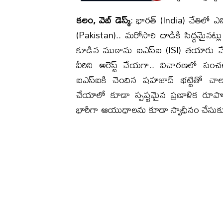
కలం, వెబ్ డెస్క్
: భారత్ (India) చేతిలో ఎన్ని
(Pakistan).. మరోసారి దాడికి సిద్ధమైనట్
కూడిన ముఠాను ఐఎస్ఐ (ISI) తయారు చేసింది.
వీరిని అరెస్ట్ చేయగా.. విచారణలో సంచ
ఐఎస్ఐకి చెందిన షహజాద్ భట్టితో చాలా
చేయాలో కూడా స్పష్టమైన ప్రణాళిక రూపొంద
భారీగా ఆయుధాలను కూడా స్వాధీనం చేసుకు