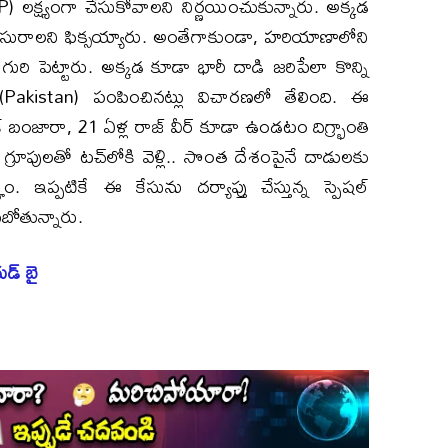
 లక్ష్యంగా చేసుకోవాలని నిర్ణయించుకున్నారు. అక్కడ
ు విసురాలని ఫిక్సయ్యారు. అంతేగాకుండా, హరియాణాలోని
గురి పెట్టారు. అక్కడ కూడా భారీ దాడి జరిపేలా కొన్ని
 (Pakistan) పంపించినట్లు విచారణలో తేలింది. ఈ
క్ బంజారా, 21 ఏళ్ల రాజ్ వీర్ కూడా ఉండటం దిగ్భ్రాంతి
గ్రూపులతో టచ్‌లోకి వెళ్లి.. సొంత దేశంపైనే దాడులకు
 ఇప్పటికే ఈ కేసును దర్యాప్తు చేస్తున్న స్పెషల్
యబోతున్నారు.
డ్ బై