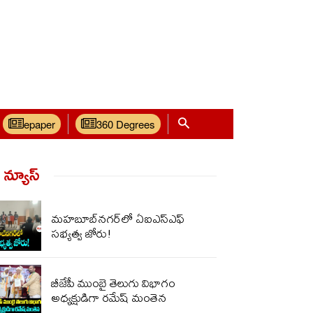
epaper
360 Degrees
్ న్యూస్‌
మహబూబ్‌నగర్‌లో ఏఐఎస్ఎఫ్
సభ్యత్వ జోరు!
బీజేపీ ముంబై తెలుగు విభాగం
అధ్యక్షుడిగా రమేష్ మంతెన