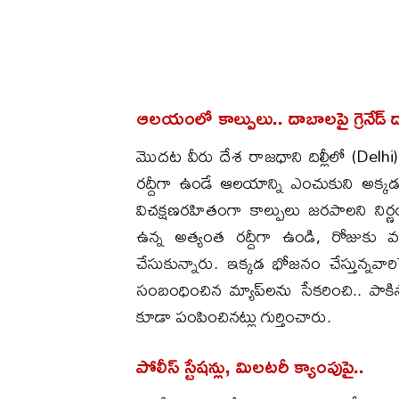
ఆలయంలో కాల్పులు.. దాబాలపై గ్రెనేడ్ 
మొదట వీరు దేశ రాజధాని దిల్లీలో (Delh
రద్దీగా ఉండే ఆలయాన్ని ఎంచుకుని అక్కడ
విచక్షణరహితంగా కాల్పులు జరపాలని నిర్ణ
ఉన్న అత్యంత రద్దీగా ఉండి, రోజుకు వ
చేసుకున్నారు. ఇక్కడ భోజనం చేస్తున్నవార
సంబంధించిన మ్యాప్‌లను సేకరించి.. పాకిస
కూడా పంపించినట్లు గుర్తించారు.
పోలీస్ స్టేషన్లు, మిలటరీ క్యాంపుపై..