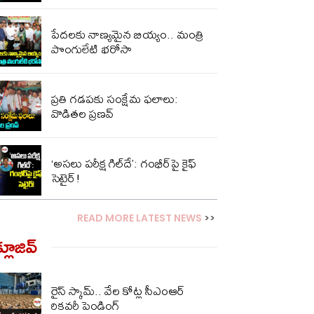
పేదలకు నాణ్యమైన బియ్యం.. మంత్రి
పొంగులేటి భరోసా
ప్రతి గడపకు సంక్షేమ ఫలాలు:
వొడితల ప్రణవ్
‘అసలు పరీక్ష గిల్‌దే’: గంభీర్‌పై కైఫ్
సెటైర్!
READ MORE LATEST NEWS
>>
్లూజివ్‌
రైస్ స్కామ్.. వేల కోట్ల‌ సీఎంఆర్
రికవరీ పెండింగ్