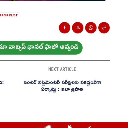
RROR PLOT
ం మా వాట్స‌ప్ ఛాన‌ల్ ఫాలో అవ్వండి
NEXT ARTICLE
ది:
ఇంటర్ సప్లిమెంటరీ పరీక్షలకు పకడ్బందీగా
ఏర్పాట్లు : ఇలా త్రిపాఠి