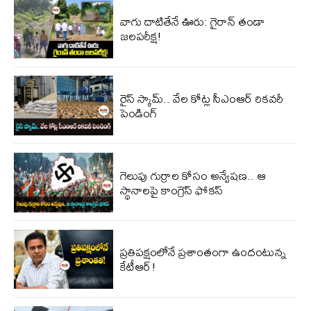
వాగు దాటితేనే ఊరు: గైరాన్ తండా
జలపరీక్ష!
రైస్ స్కామ్.. వేల కోట్ల‌ సీఎంఆర్ రికవరీ
పెండింగ్
గెలుపు గుర్రాల కోసం అన్వేషణ.. ఆ
స్థానాలపై కాంగ్రెస్ ఫోకస్
ప్ర‌తిప‌క్షంలోనే ప్ర‌శాంతంగా ఉందంటున్న
కేటీఆర్!