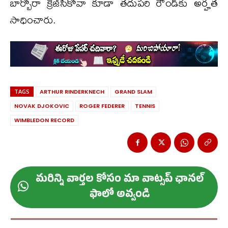
బార్బోరా క్రెజ్‌సికోవా కూడా తదుపరి రౌండ్‌కు అర్హత
సాధించారు.
TAGS
ARTHUR RINDERKNECH
GRAND SLAM
NOVAK DJOKOVIC
ROGER FEDERER
TENNIS
WIMBLEDON RECORD
మ‌రిన్ని వార్త‌ల కోసం మా వాట్స‌ప్ ఛాన‌ల్
ఫాలో అవ్వండి