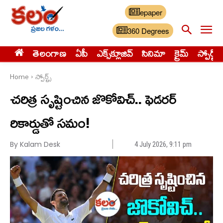
epaper
360 Degrees
తెలంగాణ
ఏపీ
ఎక్స్‌క్లూజివ్‌
సినిమా
క్రైమ్
స్పోర్ట్స్
Home
స్పోర్ట్స్‌
చ‌రిత్ర సృష్టించిన‌ జొకోవిచ్.. ఫెడరర్
రికార్డుతో సమం!
By Kalam Desk
4 July 2026, 9:11 pm