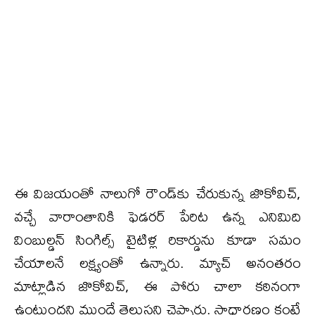
ఈ విజయంతో నాలుగో రౌండ్‌కు చేరుకున్న జొకోవిచ్,
వచ్చే వారాంతానికి ఫెడరర్ పేరిట ఉన్న ఎనిమిది
వింబుల్డన్ సింగిల్స్ టైటిళ్ల రికార్డును కూడా సమం
చేయాలనే లక్ష్యంతో ఉన్నారు. మ్యాచ్ అనంతరం
మాట్లాడిన జొకోవిచ్, ఈ పోరు చాలా కఠినంగా
ఉంటుందని ముందే తెలుసని చెప్పారు. సాధారణం కంటే