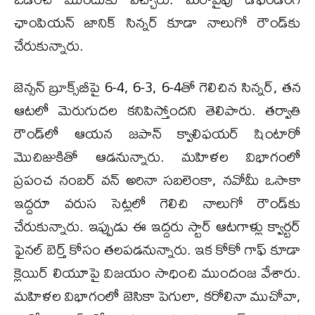
ఛాంపియన్ జానిక్ సిన్నర్ కూడా నాలుగో రౌండ్‌కు
చేరుకున్నారు.
జెన్సన్ బ్రూక్స్‌బీపై 6-4, 6-3, 6-4తో గెలిచిన సిన్నర్, తన
ఆటలో మెరుగుదల కనిపిస్తోందని తెలిపారు. తర్వాతి
రౌండ్‌లో ఆయన జపాన్ క్వాలిఫయర్ షింటారో
మొచిజుకితో ఆడనున్నారు. మహిళల విభాగంలో
ప్రపంచ నంబర్ వన్ అరినా సబలెంకా, నవోమీ ఒసాకా
ఇద్దరూ వరుస సెట్లలో గెలిచి నాలుగో రౌండ్‌కు
చేరుకున్నారు. ఇప్పుడు ఈ ఇద్దరు స్టార్ ఆటగాళ్లు క్వార్టర్
ఫైనల్ బెర్త్ కోసం తలపడనున్నారు. ఇక కోకో గాఫ్ కూడా
క్లెయిర్ లియూపై విజయం సాధించి ముందంజ వేశారు.
మహిళల విభాగంలో జెసికా పెగులా, కరోలినా ముచోవా,