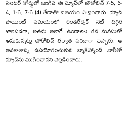
సెంటర్ కోర్టులో జరిగిన ఈ మ్యాచ్‌లో జొకోవిచ్ 7-5, 6-
4, 1-6, 7-6 (4) తేడాతో విజయం సాధించారు. మ్యాచ్
పాయింట్ సమయంలో రిండర్‌క్నెక్ నెట్ దగ్గర
జారిపడగా, అతను అలాగే ఉండాలని తన మనసులో
అనుకున్నట్లు జొకోవిచ్ తర్వాత సరదాగా చెప్పారు. ఆ
అవకాశాన్ని ఉపయోగించుకుని బ్యాక్‌హ్యాండ్ వాలీతో
మ్యాచ్‌ను ముగించానని వెల్లడించారు.