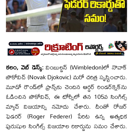
క‌లం, వెబ్ డెస్క్‌:
వింబుల్డన్‌ (Wimbledon)లో నొవాక్
జొకోవిచ్ (Novak Djokovic) మరో చరిత్ర సృష్టించారు.
మూడో రౌండ్‌లో ఫ్రాన్స్‌కు చెందిన ఆర్థర్ రిండర్‌క్నెక్‌ను
ఓడించిన జొకోవిచ్, ఈ టోర్నీలో తన 105వ సింగిల్స్
మ్యాచ్ విజయాన్ని నమోదు చేశారు. దీంతో రోజర్
ఫెడరర్ (Roger Federer) పేరిట ఉన్న అత్యధిక
పురుషుల సింగిల్స్ విజయాల రికార్డును సమం చేశారు.