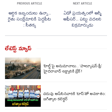
PREVIOUS ARTICLE
NEXT ARTICLE
ఆర్థిక ఇబ్బందులు ఉన్నా..
ఏడో ప్రయత్నంలో ఆర్మీ
రైతు సంక్షేమానికి పెద్దపీట
ఆఫీసర్.. పట్టు వదలని
: సీతక్క
విక్రమార్కుడు
లేటెస్ట్ న్యూస్‌
‘హిల్ట్‌’పై అనుమానాలు.. ‘పొల్యూషన్-ఫ్రీ’
హైదరాబాద్ లక్ష్యానికి బ్రేక్!
చదువు ఆపేసినవారికి ‘టాస్‌’తో అవకాశం:
జగిత్యాల కలెక్టర్