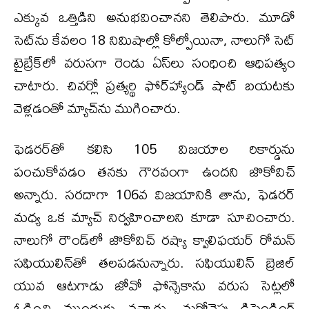
ఎక్కువ ఒత్తిడిని అనుభవించానని తెలిపారు. మూడో
సెట్‌ను కేవలం 18 నిమిషాల్లో కోల్పోయినా, నాలుగో సెట్
టైబ్రేక్‌లో వరుసగా రెండు ఏస్‌లు సంధించి ఆధిపత్యం
చాటారు. చివర్లో ప్రత్యర్థి ఫోర్‌హ్యాండ్ షాట్ బయటకు
వెళ్లడంతో మ్యాచ్‌ను ముగించారు.
ఫెడరర్‌తో కలిసి 105 విజయాల రికార్డును
పంచుకోవడం తనకు గౌరవంగా ఉందని జొకోవిచ్
అన్నారు. సరదాగా 106వ విజయానికి తాను, ఫెడరర్
మధ్య ఒక మ్యాచ్ నిర్వహించాలని కూడా సూచించారు.
నాలుగో రౌండ్‌లో జొకోవిచ్ రష్యా క్వాలిఫయర్ రోమన్
సఫియులిన్‌తో తలపడనున్నారు. సఫియులిన్ బ్రెజిల్
యువ ఆటగాడు జోవో ఫోన్సెకాను వరుస సెట్లలో
ఓడించి ముందుకు వచ్చారు. మరోవైపు డిఫెండింగ్