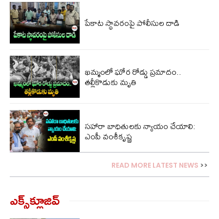
పేకాట స్థావరంపై పోలీసుల‌ దాడి
ఖమ్మంలో ఘోర రోడ్డు ప్రమాదం..
తల్లీకొడుకు మృతి
సహారా బాధితులకు న్యాయం చేయాలి:
ఎంపీ వంశీకృష్ణ
READ MORE LATEST NEWS
>>
ఎక్స్‌క్లూజివ్‌