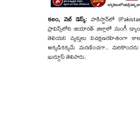
కలం, వెబ్ డెస్క్:
పాకిస్థాన్‌లో (Pakist
ప్రావిన్స్‌లోని జియారత్ జిల్లాలో మంగీ డ్యాం 
తెలియని వ్యక్తులు విచక్షణరహితంగా
అక్కడికక్కమే మరణించగా.. మరికొందరు త
ఖుద్దూస్ తెలిపారు.