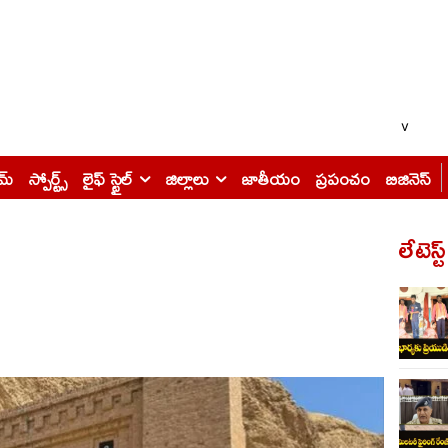
v
ైమ్
స్పోర్ట్స్
లైఫ్ స్టైల్
జిల్లాలు
జాతీయం
ప్రపంచం
బిజినెస్
లేటెస్ట