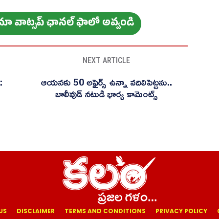
ం మా వాట్స‌ప్ ఛాన‌ల్ ఫాలో అవ్వండి
NEXT ARTICLE
:
ఆయనకు 50 అఫైర్స్ ఉన్నా వదిలిపెట్టను..
బాలీవుడ్ నటుడి భార్య కామెంట్స్
US
DISCLAIMER
TERMS AND CONDITIONS
PRIVACY POLICY