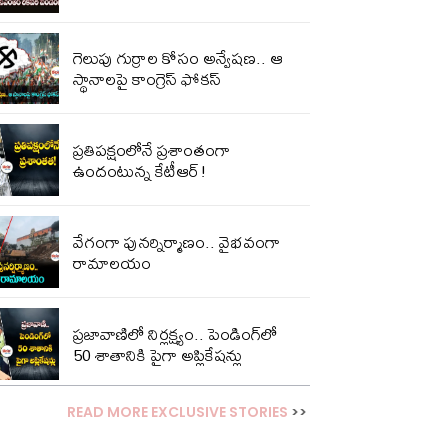
గెలుపు గుర్రాల కోసం అన్వేషణ.. ఆ
స్థానాలపై కాంగ్రెస్ ఫోకస్
ప్ర‌తిప‌క్షంలోనే ప్ర‌శాంతంగా
ఉందంటున్న కేటీఆర్!
వేగంగా పునర్నిర్మాణం.. వైభవంగా
రామాలయం
ప్రజావాణిలో నిర్లక్ష్యం.. పెండింగ్‌లో
50 శాతానికి పైగా అప్లికేషన్లు
READ MORE EXCLUSIVE STORIES
>>