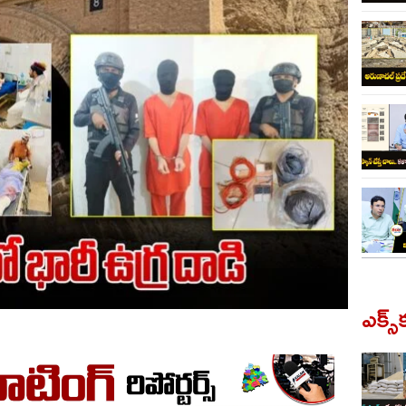
ఎక్స్‌క