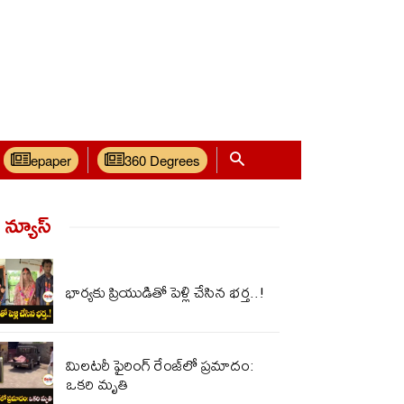
epaper
360 Degrees
్ న్యూస్‌
భార్యకు ప్రియుడితో పెళ్లి చేసిన భ‌ర్త‌..!
మిలటరీ ఫైరింగ్ రేంజ్‌లో ప్రమాదం:
ఒకరి మృతి