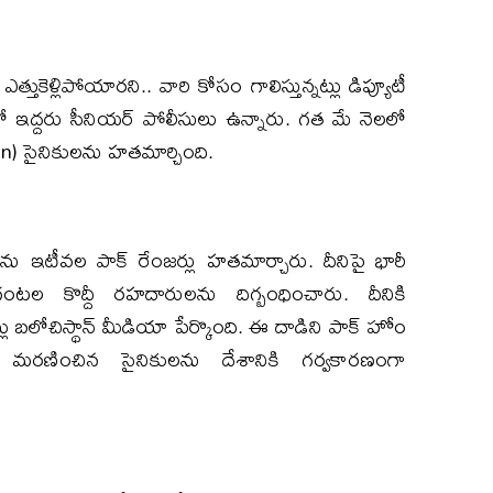
ెళ్లిపోయారని.. వారి కోసం గాలిస్తున్నట్లు డిప్యూటీ
ో ఇద్దరు సీనియర్ పోలీసులు ఉన్నారు. గత మే నెలలో
n) సైనికులను హతమార్చింది.
లను ఇటీవల పాక్ రేంజర్లు హతమార్చారు. దీనిపై భారీ
ంటల కొద్దీ రహదారులను దిగ్బంధించారు. దీనికి
్లు బలోచిస్థాన్ మీడియా పేర్కొంది. ఈ దాడిని పాక్ హోం
. మరణించిన సైనికులను దేశానికి గర్వకారణంగా