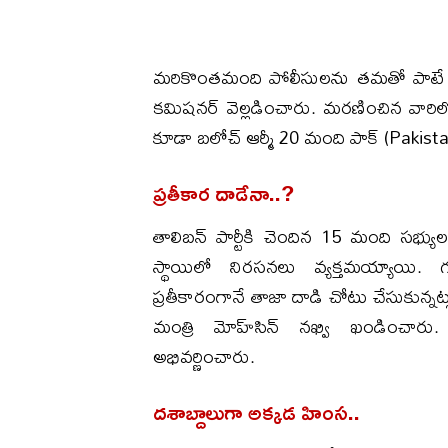
మరికొంతమంది పోలీసులను తమతో పాటే ఎత్తుక
కమిషనర్ వెల్లడించారు. మరణించిన వారిల
కూడా బలోచ్ ఆర్మీ 20 మంది పాక్ (Pakista
ప్రతీకార దాడేనా..?
తాలిబన్ పార్టీకి చెందిన 15 మంది సభ్యు
స్థాయిలో నిరసనలు వ్యక్తమయ్యాయి. గ
ప్రతీకారంగానే తాజా దాడి చోటు చేసుకున్నట
మంత్రి మోహ్‌సిన్ నఖ్వి ఖండించారు
అభివర్ణించారు.
దశాబ్దాలుగా అక్కడ హింస..