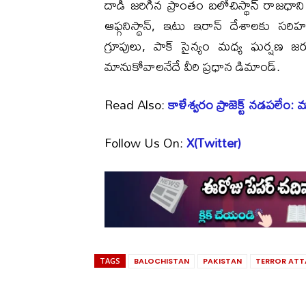
దాడి జరిగిన ప్రాంతం బలోచిస్థాన్ రాజధాని
ఆఫ్గనిస్థాన్, ఇటు ఇరాన్ దేశాలకు సరిహద
గ్రూపులు, పాక్ సైన్యం మధ్య ఘర్షణ జరుగ
మానుకోవాలనేదే వీరి ప్రధాన డిమాండ్.
Read Also:
కాళేశ్వరం ప్రాజెక్ట్ నడపలేం: మ
Follow Us On:
X(Twitter)
TAGS
BALOCHISTAN
PAKISTAN
TERROR AT