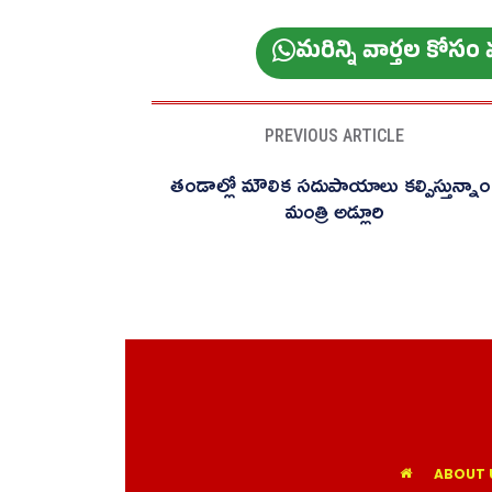
మ‌రిన్ని వార్త‌ల కోస
PREVIOUS ARTICLE
తండాల్లో మౌలిక సదుపాయాలు కల్పిస్తున్నాం
మంత్రి అడ్లూరి
ABOUT 