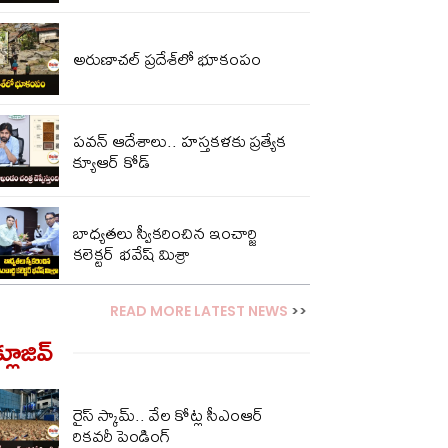
అరుణాచల్ ప్రదేశ్‌లో భూకంపం
పవన్ ఆదేశాలు.. హస్తకళకు ప్రత్యేక
క్యూఆర్ కోడ్
బాధ్యతలు స్వీకరించిన ఇంచార్జి
కలెక్టర్ భవేష్ మిశ్రా
READ MORE LATEST NEWS
>>
్లూజివ్‌
రైస్ స్కామ్.. వేల కోట్ల‌ సీఎంఆర్
రికవరీ పెండింగ్