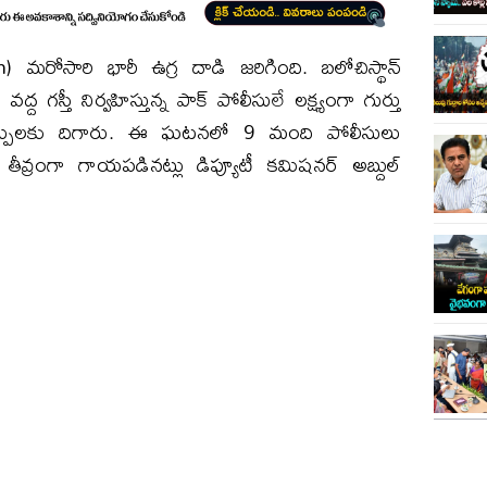
an) మరోసారి భారీ ఉగ్ర దాడి జరిగింది. బలోచిస్థాన్
వద్ద గస్తీ నిర్వహిస్తున్న పాక్ పోలీసులే లక్ష్యంగా గుర్తు
 కాల్పులకు దిగారు. ఈ ఘటనలో 9 మంది పోలీసులు
ీవ్రంగా గాయపడినట్లు డిప్యూటీ కమిషనర్ అబ్దుల్