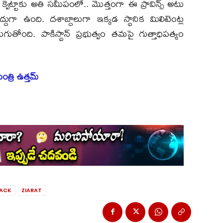
 క్వెట్టాకు అతి సమీపంలో.. మొత్తంగా ఈ ప్రావిన్స్ అటు
్దుగా ఉంది. దశాబ్దాలుగా ఇక్కడ స్థానిక మిలిటెంట్ల
ుతోంది. పాకిస్థాన్ ప్రభుత్వం తమపై గుత్తాధిపత్యం
ంత్రి ఉత్తమ్
TACK
ZIARAT