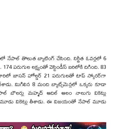
0లో నేపాల్ తొలుత బ్యాటింగ్ చేసింది. నిర్ణీత ఓవర్లలో 6
174 పరుగుల లక్ష్యంతో వెస్టిండీస్‌ బరిలోకి దిగింది. 83
. వారిలో జాసన్ హోల్డర్ 21 పరుగులతో టాప్ స్కోరర్‌గా
డు. మిగిలిన 8 మంది బ్యాట్స్‌మెన్లలో ఒక్కరు కూడా
ల్ బౌలర్లు మహ్మద్ ఆదిల్ ఆలం నాలుగు వికెట్లు
ల్ మూడు వికెట్లు తీశాడు. ఈ విజయంతో నేపాల్ మూడు