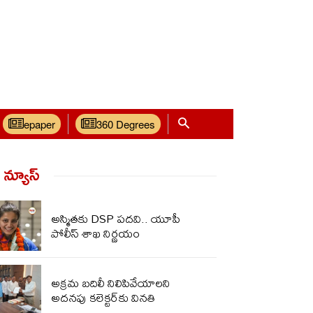
epaper
360 Degrees
్ న్యూస్‌
అస్మితకు DSP పదవి.. యూపీ
పోలీస్ శాఖ నిర్ణయం
అక్రమ బదిలీ నిలిపివేయాలని
అదనపు కలెక్టర్‌కు వినతి