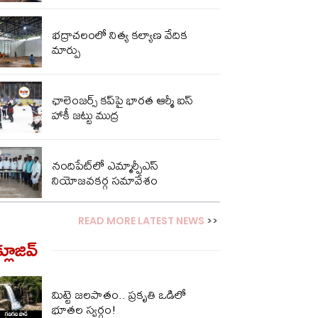
భద్రాచలంలో నిత్య కల్యాణ వేదిక
మార్పు
ఛాలెంజర్స్ కప్‌పై భారత ఆర్మీ ఐస్
హాకీ జట్టు ముద్ర
నందిపేట్‌లో ఎమ్మార్పీఎస్
నియోజవకర్గ సమావేశం
READ MORE LATEST NEWS
>>
్లూజివ్‌
మిట్టె జలపాతం.. ప్రకృతి ఒడిలో
భూతల స్వర్గం!