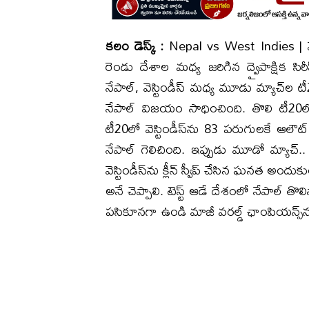
కలం డెస్క్ :
Nepal vs West Indies | వెస్టి
రెండు దేశాల మధ్య జరిగిన ద్వైపాక్షిక సి
నేపాల్, వెస్టిండీస్ మధ్య మూడు మ్యాచ్‌ల ట
నేపాల్ విజయం సాధించింది. తొలి టీ2
టీ20లో వెస్టిండీస్‌ను 83 పరుగులకే ఆలౌట
నేపాల్ గెలిచింది. ఇప్పుడు మూడో మ్యాచ్.. 
వెస్టిండీస్‌ను క్లీన్ స్వీప్ చేసిన ఘనత అందుక
అనే చెప్పాలి. టెస్ట్ ఆడే దేశంలో నేపాల్ తొలిస
పసికూనగా ఉండి మాజీ వరల్డ్ ఛాంపియన్స్‌ను ఓ