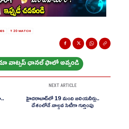
IES
T 20 MATCH
ం మా వాట్స‌ప్ ఛాన‌ల్ ఫాలో అవ్వండి
NEXT ARTICLE
..
హైదరాబాద్‌లో 19 మంది బిలియనీర్లు..
దేశంలోనే నాల్గవ సిటీగా గుర్తింపు