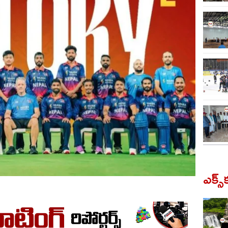
ఎక్స్‌క