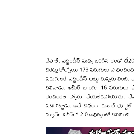
నేపాల్, వెస్టిండీస్ మధ్య జరిగిన రెండో టీ2
వికెట్లు కోల్పోయి 173 పరుగులు సాధించింది. 
పరుగులకే వెస్టిండీస్ జట్టు కుప్పకూలింది
నిలిచాడు. అమీర్ జాంగూ 16 పరుగులు చేశా
రెండంకెల స్కోరు చేయలేకపోయారు. నేపా
పడగొట్టాడు. అదే విధంగా కుశాల్ భూర్టె
మ్యాచ్‌ల సిరీస్‌లో 2-0 ఆధిక్యంలో నిలిచింది.