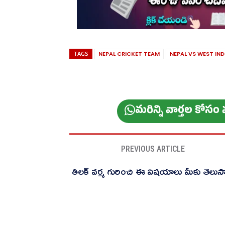
TAGS
NEPAL CRICKET TEAM
NEPAL VS WEST IND
మ‌రిన్ని వార్త‌ల కోస
PREVIOUS ARTICLE
తిలక్ వర్మ గురించి ఈ విషయాలు మీకు తెలుసా