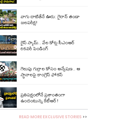
వాగు దాటితేనే ఊరు: గైరాన్ తండా
జలపరీక్ష!
రైస్ స్కామ్.. వేల కోట్ల‌ సీఎంఆర్
రికవరీ పెండింగ్
గెలుపు గుర్రాల కోసం అన్వేషణ.. ఆ
స్థానాలపై కాంగ్రెస్ ఫోకస్
ప్ర‌తిప‌క్షంలోనే ప్ర‌శాంతంగా
ఉందంటున్న కేటీఆర్!
READ MORE EXCLUSIVE STORIES
>>