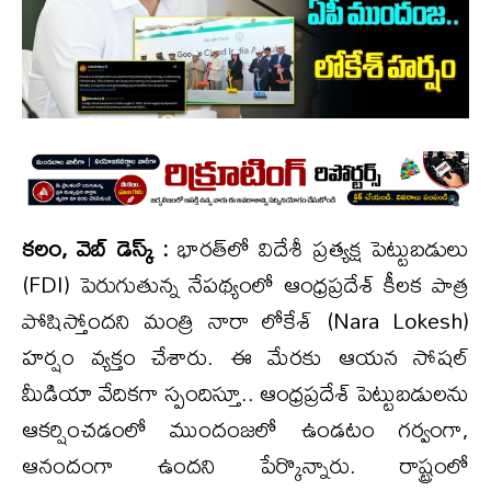
కలం, వెబ్ డెస్క్ :
భారత్‌లో విదేశీ ప్రత్యక్ష పెట్టుబడులు
(FDI) పెరుగుతున్న నేపథ్యంలో ఆంధ్రప్రదేశ్ కీలక పాత్ర
పోషిస్తోందని మంత్రి నారా లోకేశ్ (Nara Lokesh)
హర్షం వ్యక్తం చేశారు. ఈ మేరకు ఆయన సోషల్
మీడియా వేదికగా స్పందిస్తూ.. ఆంధ్రప్రదేశ్ పెట్టుబడులను
ఆకర్షించడంలో ముందంజలో ఉండటం గర్వంగా,
ఆనందంగా ఉందని పేర్కొన్నారు. రాష్ట్రంలో