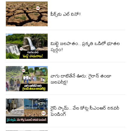
పీక్స్‌కు ఎల్‌ నినో!
మిట్టె జలపాతం.. ప్రకృతి ఒడిలో భూతల
స్వర్గం!
వాగు దాటితేనే ఊరు: గైరాన్ తండా
జలపరీక్ష!
రైస్ స్కామ్.. వేల కోట్ల‌ సీఎంఆర్ రికవరీ
పెండింగ్