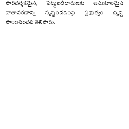
పారదర్శకమైన, పెట్టుబడిదారులకు అనుకూలమైన
వాతావరణాన్ని సృష్టించడంపై ప్రభుత్వం దృష్టి
సారించిందని తెలిపారు.