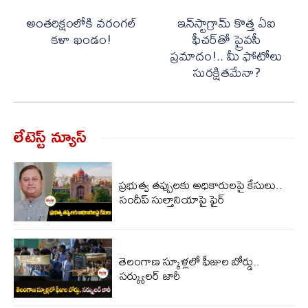
అంత‌రిక్షంలోకి వ‌రంగ‌ల్
ఇన్‌స్టాగ్రామ్ కొత్త ఏఐ
క‌ళా ఖండం!
ఫీచర్‌తో ప్రైవసీ
ప్రమాదం!.. మీ ఫోటోలు
సురక్షితమేనా?
లేటెస్ట్ న్యూస్‌
ప్రభుత్వ తప్పులకు అధికారులపై కేసులు..
సందీప్ సుల్తానియాపై ఫైర్
తెలంగాణ స్కూళ్లలో ఫీజుల బోర్డు..
సర్క్యులర్ జారీ