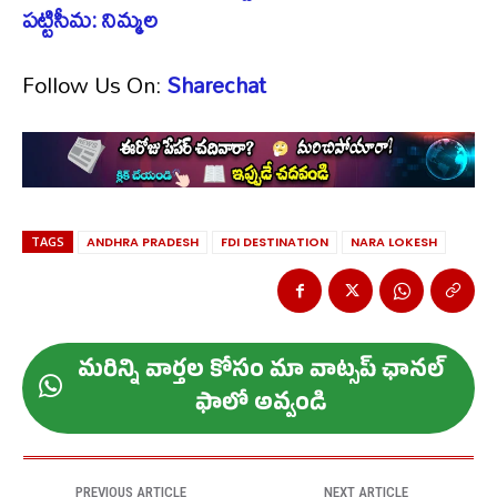
పట్టిసీమ: నిమ్మల
Follow Us On:
Sharechat
TAGS
ANDHRA PRADESH
FDI DESTINATION
NARA LOKESH
మ‌రిన్ని వార్త‌ల కోసం మా వాట్స‌ప్ ఛాన‌ల్
ఫాలో అవ్వండి
PREVIOUS ARTICLE
NEXT ARTICLE