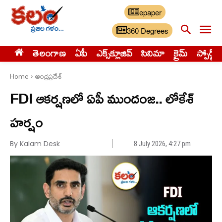
epaper
360 Degrees
తెలంగాణ
ఏపీ
ఎక్స్‌క్లూజివ్‌
సినిమా
క్రైమ్
స్పోర్ట్స్
Home
ఆంధ్రప్రదేశ్
FDI ఆకర్షణలో ఏపీ ముందంజ.. లోకేశ్
హర్షం
By Kalam Desk
8 July 2026, 4:27 pm