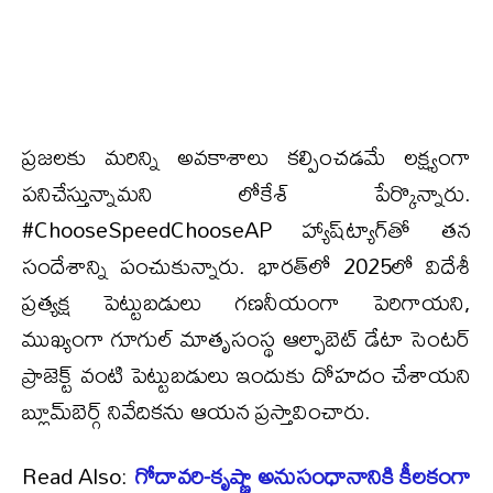
ప్రజలకు మరిన్ని అవకాశాలు కల్పించడమే లక్ష్యంగా
పనిచేస్తున్నామని లోకేశ్ పేర్కొన్నారు.
#ChooseSpeedChooseAP హ్యాష్‌ట్యాగ్‌తో తన
సందేశాన్ని పంచుకున్నారు. భారత్‌లో 2025లో విదేశీ
ప్రత్యక్ష పెట్టుబడులు గణనీయంగా పెరిగాయని,
ముఖ్యంగా గూగుల్ మాతృసంస్థ ఆల్ఫాబెట్ డేటా సెంటర్
ప్రాజెక్ట్ వంటి పెట్టుబడులు ఇందుకు దోహదం చేశాయని
బ్లూమ్‌బెర్గ్ నివేదికను ఆయన ప్రస్తావించారు.
Read Also:
గోదావరి-కృష్ణా అనుసంధానానికి కీలకంగా