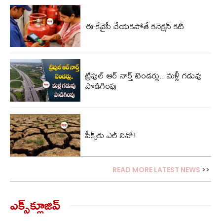
ఈ-కేవైసీ చేయకపోతే కనెక్షన్ కట్
ట్రిపుల్ ఆర్‌ నార్త్ టెండర్లు.. మ‌ళ్లీ గ‌డువు
పొడిగింపు
పీక్స్‌కు ఎల్‌ నినో!
READ MORE LATEST NEWS
>>
ఎక్స్‌క్లూజివ్‌