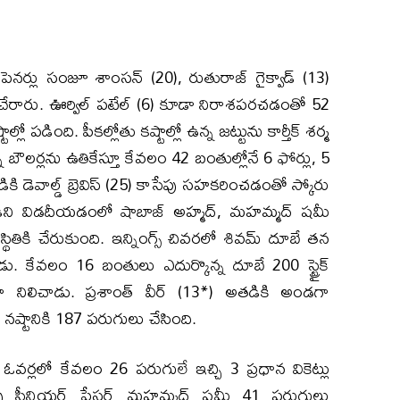
ఓపెనర్లు సంజూ శాంసన్ (20), రుతురాజ్ గైక్వాడ్ (13)
న్ చేరారు. ఊర్విల్ పటేల్ (6) కూడా నిరాశపరచడంతో 52
ల్లో పడింది. పీకల్లోతు కష్టాల్లో ఉన్న జట్టును కార్తీక్ శర్మ
ో బౌలర్లను ఉతికేస్తూ కేవలం 42 బంతుల్లోనే 6 ఫోర్లు, 5
ికి డెవాల్డ్ బ్రెవిస్ (25) కాసేపు సహకరించడంతో స్కోరు
జోడీని విడదీయడంలో షాబాజ్ అహ్మద్, మహమ్మద్ షమీ
్థితికి చేరుకుంది. ఇన్నింగ్స్ చివరలో శివమ్ దూబే తన
ాడు. కేవలం 16 బంతులు ఎదుర్కొన్న దూబే 200 స్ట్రైక్
ా నిలిచాడు. ప్రశాంత్ వీర్ (13*) అతడికి అండగా
్ల నష్టానికి 187 పరుగులు చేసింది.
ఓవర్లలో కేవలం 26 పరుగులే ఇచ్చి 3 ప్రధాన వికెట్లు
రోవైపు సీనియర్ పేసర్ మహమ్మద్ షమీ 41 పరుగులు