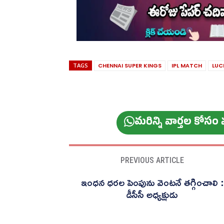
TAGS
CHENNAI SUPER KINGS
IPL MATCH
LUC
మ‌రిన్ని వార్త‌ల కోస
PREVIOUS ARTICLE
ఇంధన ధరల పెంపును వెంటనే తగ్గించాలి :
డీసీసీ అధ్యక్షుడు