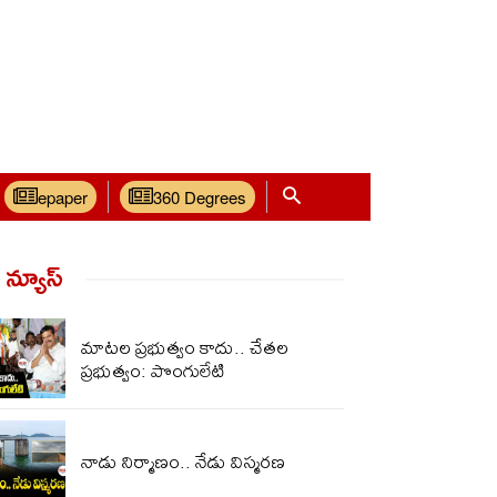
epaper
360 Degrees
్ న్యూస్‌
మాటల ప్రభుత్వం కాదు.. చేతల
ప్రభుత్వం: పొంగులేటి
నాడు నిర్మాణం.. నేడు విస్మరణ