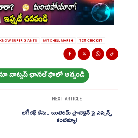
KNOW SUPER GIANTS
MITCHELL MARSH
T20 CRICKET
ం మా వాట్స‌ప్ ఛాన‌ల్ ఫాలో అవ్వండి
NEXT ARTICLE
భగీరథ్ కేసు.. ఇంటెరిమ్ ప్రొటెక్షన్ పై సస్పెన్స్
కంటిన్యూ!