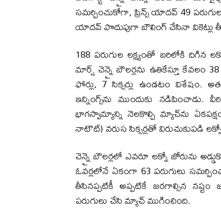
సమర్పించుకోగా, ప్రిన్స్ యాదవ్ 49 పరుగు
యాదవ్ పొదుపుగా బౌలింగ్ చేసినా వికెట్ల
188 పరుగుల లక్ష్యంతో బరిలోకి దిగిన లక్న
మార్ష్ చెన్నై బౌలర్లను ఉతికేస్తూ కేవలం
ఫోర్లు, 7 సిక్సర్లు ఉండటం విశేషం. అ
ఇన్నింగ్స్‌ను ముందుకు నడిపించాడు. వ
భాగస్వామ్యాన్ని నెలకొల్పి మ్యాచ్‌ను ఏకప
నాటౌట్) వరుస సిక్సర్లతో విరుచుకుపడి లక్
చెన్నై బౌలర్లలో ఎవరూ లక్నో జోరును అడ్డ
ఓవర్లలోనే ఏకంగా 63 పరుగులు సమర్పించుకున
తీసినప్పటికీ అప్పటికే జరగాల్సిన నష్ట
పరుగులు చేసి మ్యాచ్ ముగించింది.