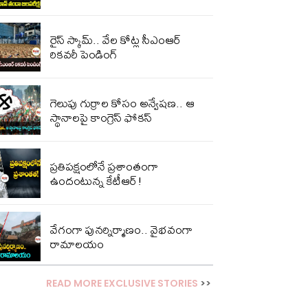
రైస్ స్కామ్.. వేల కోట్ల‌ సీఎంఆర్
రికవరీ పెండింగ్
గెలుపు గుర్రాల కోసం అన్వేషణ.. ఆ
స్థానాలపై కాంగ్రెస్ ఫోకస్
ప్ర‌తిప‌క్షంలోనే ప్ర‌శాంతంగా
ఉందంటున్న కేటీఆర్!
వేగంగా పునర్నిర్మాణం.. వైభవంగా
రామాలయం
READ MORE EXCLUSIVE STORIES
>>