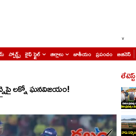
v
ైమ్
స్పోర్ట్స్
లైఫ్ స్టైల్
జిల్లాలు
జాతీయం
ప్రపంచం
బిజినెస్
లేటెస్ట
చెన్నైపై లక్నో ఘనవిజయం!