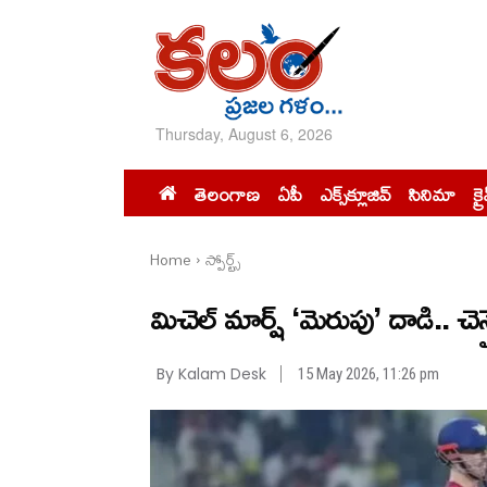
Thursday, August 6, 2026
తెలంగాణ
ఏపీ
ఎక్స్‌క్లూజివ్‌
సినిమా
క్ర
Home
స్పోర్ట్స్‌
మిచెల్ మార్ష్ ‘మెరుపు’ దాడి.. 
By Kalam Desk
15 May 2026, 11:26 pm