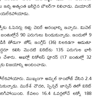
లు ఇచ్చి అత్యంత ఖరీదైన బౌలర్‌గా నిలిచాడు. మయాంక్
ు తీయలేకపోయాడు.
ోకు ఓపెనర్లు కళ్లు చెదిరే ఆరంభాన్ని ఇచ్చారు. మిచెల్
 38 బంతుల్లోనే 90 పరుగులు పిండుకున్నాడు. ఇందులో 9
తడికి తోడుగా జోష్ ఇంగ్లిస్ (36) నిలకడగా ఆడుతూ
ీరిద్దరూ కలిసి మొదటి వికెట్‌కు 135 పరుగుల భారీ
క్షం చేశారు. ఆఖర్లో నికోలస్ పూరన్ (17 బంతుల్లో 32
నోకు విజయాన్ని అందించాడు.
ుకోలేకపోయారు. ముఖ్యంగా అన్షుల్ కాంబోజ్ వేసిన 2.4
్నాడు. ముకేశ్ చౌదరి, స్పెన్సర్ జాన్సన్ తలో వికెట్
ం జరిగిపోయింది. కేవలం 16.4 ఓవర్లలోనే లక్నో 188