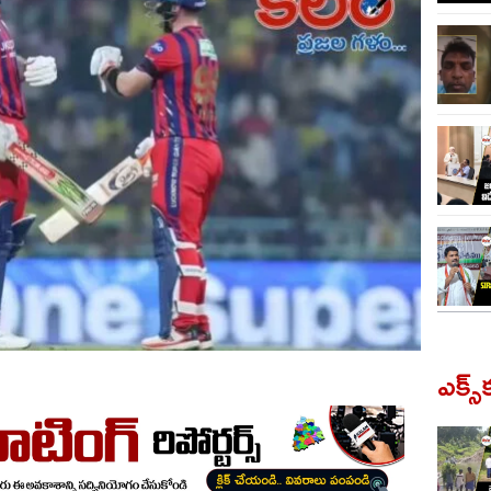
ఎక్స్‌క