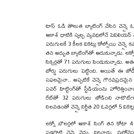
టాస్ ఓడి తొలుత బ్యాటింగ్ చేసిన చెన్నై 
ఆకాశ్ ధాటికి స్వల్ప వ్యవధిలోనే పెవిలియ
పరుగులకే 3 కీలక వికెట్లు కోల్పోయి చెన్నై కష్టా
తన అద్భుత బ్యాటింగ్‌తో ఆదుకున్నాడు. లక్న
సిక్సర్లతో 71 పరుగులు పిండుకున్నాడు. అతడ
బోర్డు పరుగులు పెట్టింది. అయితే ఈ 
సఫలమైనా.. అప్పటికే చెన్నై గౌరవప్రదమైన స
పవర్ హిట్టింగ్‌తో స్టేడియంను హోరెత్తించ
రేట్‌తో 32 పరుగులు జోడించి నాటౌట్‌గ
నిలవడంతో చెన్నై నిర్ణీత 20 ఓవర్లలో 5 వికెట
లక్నో బౌలర్లలో ఆకాశ్ సింగ్ తన కోటా 4 
పడగొట్టి చెన్నై వెన్ను విరిచాడు. మ