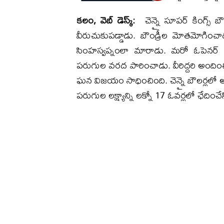
కలం, వెబ్ డెస్క్:
చెన్నై సూపర్ కింగ్స్
వీరుచుకుపడ్డాడు. బౌండ్రీల మోతమోగించా
సింహస్వప్నంలా మారాడు. మరో ఓపెనర్ జో
పరుగుల వరద పారించాడు. వీరిద్దరి అందించి
ఘన విజయం సాధించింది. చెన్నై బౌలర్లలో అ
పరుగుల లక్ష్యాన్ని లక్నో 17 ఓవర్లలో ఛేదించే