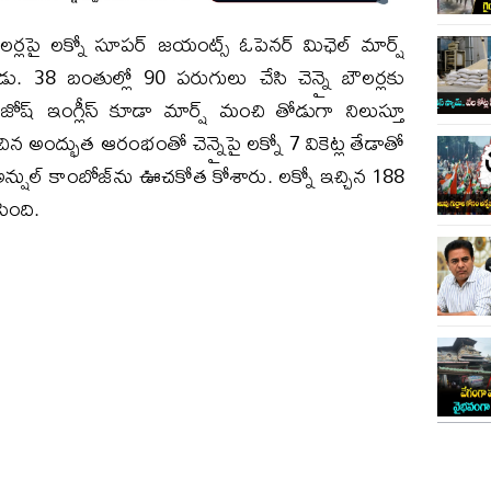
 బౌలర్లపై లక్నో సూపర్ జయంట్స్ ఓపెనర్ మిఛెల్ మార్ష్
డు. 38 బంతుల్లో 90 పరుగులు చేసి చెన్నై బౌలర్లకు
ష్ ఇంగ్లీస్ కూడా మార్ష్ మంచి తోడుగా నిలుస్తూ
న అంద్భుత ఆరంభంతో చెన్నై‌పై లక్నో 7 వికెట్ల తేడాతో
న్షుల్ కాంబోజ్‌ను ఊచకోత కోశారు. లక్నో ఇచ్చిన 188
సింది.