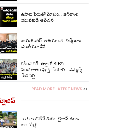
ఉపాధి పేరుతో మోసం.. జగిత్యాల
యువకుడి ఆవేదన
జయశంకర్ ఆశయాలకు విద్యే బాట:
ఎంజీయూ వీసీ
కరీంనగర్ జిల్లాలో SIRని
వందశాతం పూర్తి చేయాలి.. ఎమ్మెల్యే
మేడిపల్లి
READ MORE LATEST NEWS
>>
్లూజివ్‌
వాగు దాటితేనే ఊరు: గైరాన్ తండా
జలపరీక్ష!