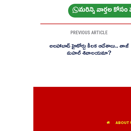
మ‌రిన్ని వార్త‌ల కోస
PREVIOUS ARTICLE
అలహాబాద్ హైకోర్టు కీలక ఆదేశాలు.. తాజ్
మహల్ శివాలయమా?
ABOUT 