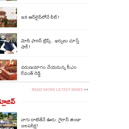
ఇక ఆన్‌లైన్‌లోనే నీట్!
మోదీ ఫారిన్ ట్రిప్స్‌.. ఖ‌ర్చులు చూస్తే
షాక్‌!
వరుణయాగం చేయనున్న సీఎం
రేవంత్ రెడ్డి
READ MORE LATEST NEWS
>>
్లూజివ్‌
వాగు దాటితేనే ఊరు: గైరాన్ తండా
జలపరీక్ష!