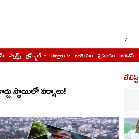
v
ైమ్
స్పోర్ట్స్
లైఫ్ స్టైల్
జిల్లాలు
జాతీయం
ప్రపంచం
బిజినెస్
లేటెస్ట
ర్డు స్థాయిలో వర్షాలు!