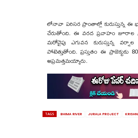
లోనావా పరిసర ప్రాంతాల్లో కురుస్తున్న ఈ 
చేరుతోంది. ఈ వరద ప్రవాహం జూరాల ప్రా
మరోవైపు ఎగువన కురుస్తున్న వర్షాల క
పోటెత్తుతోంది. ప్రస్తుతం ఈ ప్రాజెక్టుకు
అప్రమత్తమయ్యారు.
TAGS
BHIMA RIVER
JURALA PROJECT
KRISHN