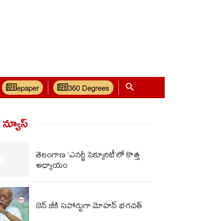
epaper
360 Degrees
్ న్యూస్‌
తెలంగాణ ‘ఎనర్జీ సెక్యూరిటీ’లో కొత్త
అధ్యాయం
జెన్ జీకి సపోర్టుగా మోహన్ భగవత్