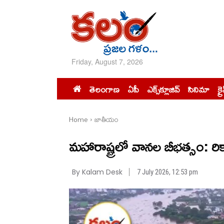
Friday, August 7, 2026
తెలంగాణ
ఏపీ
ఎక్స్‌క్లూజివ్‌
సినిమా
క్ర
Home
జాతీయం
మహారాష్ట్రలో వానల బీభత్సం: రికా
By Kalam Desk
7 July 2026, 12:53 pm