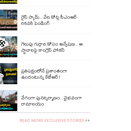
రైస్ స్కామ్.. వేల కోట్ల‌ సీఎంఆర్
రికవరీ పెండింగ్
గెలుపు గుర్రాల కోసం అన్వేషణ.. ఆ
స్థానాలపై కాంగ్రెస్ ఫోకస్
ప్ర‌తిప‌క్షంలోనే ప్ర‌శాంతంగా
ఉందంటున్న కేటీఆర్!
వేగంగా పునర్నిర్మాణం.. వైభవంగా
రామాలయం
READ MORE EXCLUSIVE STORIES
>>