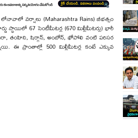
ల్లా లోనావాలో వర్షాలు (Maharashtra Rains) బీభత్సం
ర్డు స్థాయిలో 67 సెంటీమీటర్ల (670 మిల్లీమీటర్లు) భారీ
ా, తంహిని, షిర్గాన్, అంబోన్, ఖోపోలి వంటి పరిసర
ాయి. ఈ ప్రాంతాల్లో 500 మిల్లీమీటర్ల కంటే ఎక్కువ