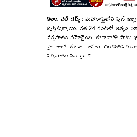
కలం, వెబ్ డెస్క్ :
మహారాష్ట్రలోని పుణే జి
సృష్టిస్తున్నాయి. గత 24 గంటల్లో ఇక్కడ రికా
వర్షపాతం నమోదైంది. లోనావాతో పాటు భిర
ప్రాంతాల్లో కూడా వానలు దంచికొడుతున్న
వర్షపాతం నమోదైంది.