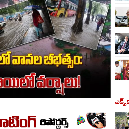
ఎక్స్‌క