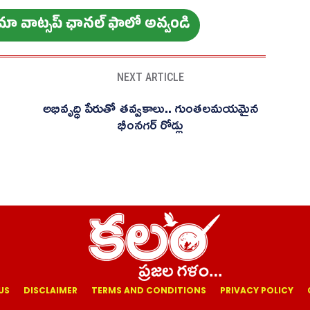
ం మా వాట్స‌ప్ ఛాన‌ల్ ఫాలో అవ్వండి
NEXT ARTICLE
అభివృద్ధి పేరుతో తవ్వకాలు.. గుంతలమయమైన
భీంనగర్ రోడ్లు
US
DISCLAIMER
TERMS AND CONDITIONS
PRIVACY POLICY