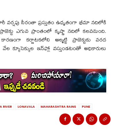
భారీ వర్షపు నీరంతా ప్రస్తుతం ఉధృతంగా భీమా నదిలోకి
జెక్టు ఎగువ ప్రాంతంలో కృష్ణా నదిలో కలవనుంది.
ారణంగా కర్ణాటకలోని ఆల్మట్టి ప్రాజెక్టుకు వరద
 80 వేల క్యూసెక్కుల ఇన్‌ఫ్లో వస్తుండటంతో అధికారులు
A RIVER
LONAVALA
MAHARASHTRA RAINS
PUNE