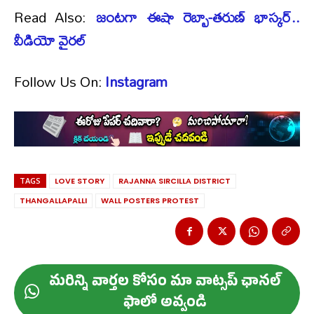
Read Also:
జంటగా ఈషా రెబ్బా-తరుణ్ భాస్కర్..
వీడియో వైరల్​
Follow Us On:
Instagram
TAGS
LOVE STORY
RAJANNA SIRCILLA DISTRICT
THANGALLAPALLI
WALL POSTERS PROTEST
మ‌రిన్ని వార్త‌ల కోసం మా వాట్స‌ప్ ఛాన‌ల్
ఫాలో అవ్వండి