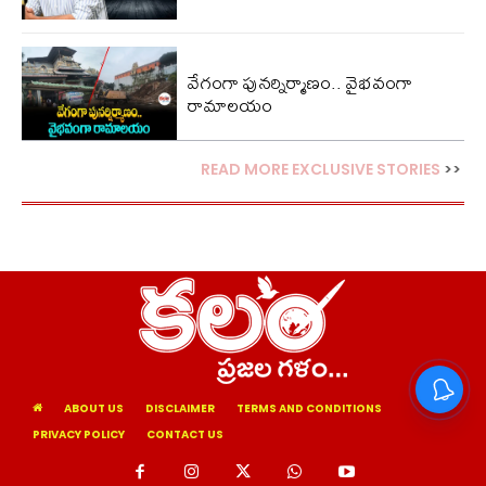
వేగంగా పునర్నిర్మాణం.. వైభవంగా
రామాలయం
READ MORE EXCLUSIVE STORIES
>>
ABOUT US
DISCLAIMER
TERMS AND CONDITIONS
PRIVACY POLICY
CONTACT US