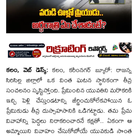
కలం, వెబ్ డెస్క్:
కలం, కరీంనగర్ బ్యూరో: రాజన్న
సిరిసిల్ల జిల్లాలో ఒక వింత ఘటన స్థానికంగా తీవ్ర
సంచలనం సృష్టిస్తోంది. ప్రేమించిన యువతిని మరొకరికి
ఇచ్చి పెళ్లి చేస్తుండటాన్ని జీర్ణించుకోలేకపోయిన ఓ
ప్రేమికుడు తీవ్ర దుస్సాహసానికి ఒడిగట్టాడు. తమ ప్రేమ
వివాహాన్ని పెద్దలు నిరాకరించారనే కక్షతో.. ఏకంగా ఆ
అమ్మాయిని వివాహం చేసుకోబోయే యువకుడి సొంత