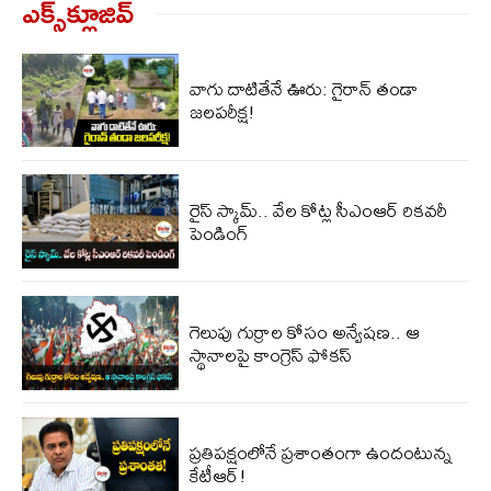
ఎక్స్‌క్లూజివ్‌
వాగు దాటితేనే ఊరు: గైరాన్ తండా
జలపరీక్ష!
రైస్ స్కామ్.. వేల కోట్ల‌ సీఎంఆర్ రికవరీ
పెండింగ్
గెలుపు గుర్రాల కోసం అన్వేషణ.. ఆ
స్థానాలపై కాంగ్రెస్ ఫోకస్
ప్ర‌తిప‌క్షంలోనే ప్ర‌శాంతంగా ఉందంటున్న
కేటీఆర్!