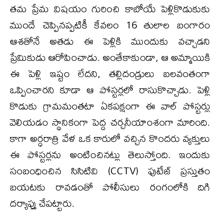
తమ ప్రేమ విషయం గురించి కాబోయే పెళ్లికొడుకుకు
ముందే చెప్పినప్పటికీ కేవలం 16 తులాల బంగారం
ఆశతోనే అతడు ఈ పెళ్లికి ముందుకు వచ్చాడని
ప్రేమికుడు ఆరోపించాడు. అంతేకాకుండా, ఆ అమ్మాయికి
ఈ పెళ్లి ఇష్టం లేదని, తల్లిదండ్రులు బలవంతంగా
ఒప్పించారని కూడా ఆ పోస్టర్లలో రాసుకొచ్చాడు. ​పెళ్లి
కొడుకు గ్రామమంతటా ఏకపక్షంగా ఈ వాల్ పోస్టర్లు
వెలియడం స్థానికంగా పెద్ద చర్చనీయాంశంగా మారింది.
కాగా అర్ధరాత్రి వేళ ఒక కారులో వచ్చిన కొందరు వ్యక్తులు
ఈ పోస్టర్లను అంటించినట్లు తెలుస్తోంది. ఇందుకు
సంబంధించిన సిసిటివి (CCTV) ఫుటేజ్ ప్రస్తుతం
బయటకు రావడంతో పోలీసులు రంగంలోకి దిగి
దర్యాప్తు చేపట్టారు.