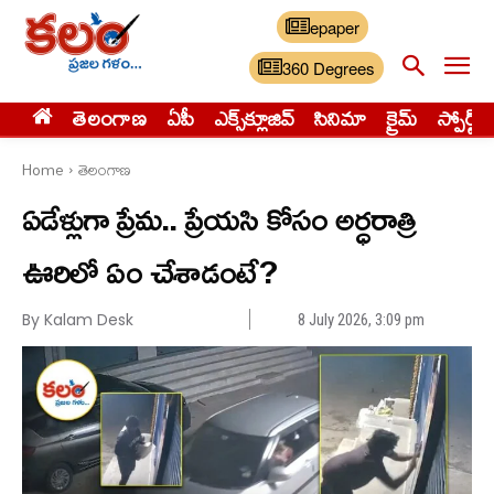
epaper
360 Degrees
తెలంగాణ
ఏపీ
ఎక్స్‌క్లూజివ్‌
సినిమా
క్రైమ్
స్పోర్ట్స్
Home
తెలంగాణ
ఏడేళ్లుగా ప్రేమ.. ప్రేయసి కోసం అర్ధరాత్రి
ఊరిలో ఏం చేశాడంటే?
By Kalam Desk
8 July 2026, 3:09 pm