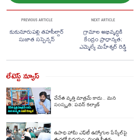
PREVIOUS ARTICLE
NEXT ARTICLE
కుకునూరుపల్లి తహసీల్దార్
గ్రామాల అభివృద్ధికి
సుజాత సస్పెన్షన్
కేంద్రం ప్రాధాన్యత:
ఎమ్మెల్యే మహేశ్వర్‌ రెడ్డి
లేటెస్ట్ న్యూస్‌
చేనేత వృత్తి మాత్రమే కాదు.. మన
సంస్కృతి: పవన్ కల్యాణ్
ఉపాధి హామీ ఎఫ్​‌టీ ఉద్యోగుల పేస్కేల్‌పై
త్వరలో నిర్ణయం: మంత్రి సీతక్క