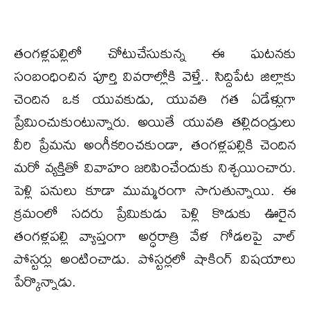
​తంగళ్లపల్లిలో చోటుచేసుకున్న ఈ ఘటనకు
సంబంధించిన పూర్తి వివరాల్లోకి వెళ్తే.. సిద్దిపేట జిల్లాకు
చెందిన ఒక యువకుడు, యువతి గత ఏడేళ్లుగా
ప్రేమించుకుంటున్నారు. అయితే యువతి తల్లిదండ్రులు
వీరి ప్రేమను అంగీకరించకుండా, తంగళ్లపల్లికి చెందిన
మరో వ్యక్తితో వివాహం జరిపించేందుకు నిశ్చయించారు.
పెళ్లి పనులు కూడా ముమ్మరంగా సాగుతున్నాయి. ​ఈ
క్రమంలో సదరు ప్రేమికుడు పెళ్లి కొడుకు ఊరైన
తంగళ్లపల్లి వ్యాప్తంగా అర్ధరాత్రి వేళ గోడలపై వాల్
పోస్టర్లు అంటించాడు. పోస్టర్లలో షాకింగ్ విషయాలు
పేర్కొన్నాడు.