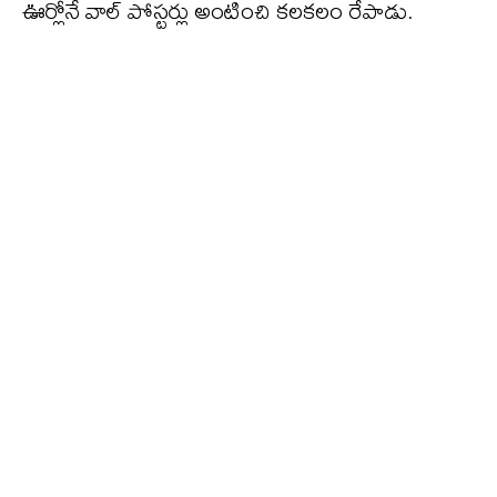
ఊర్లోనే వాల్ పోస్టర్లు అంటించి కలకలం రేపాడు.