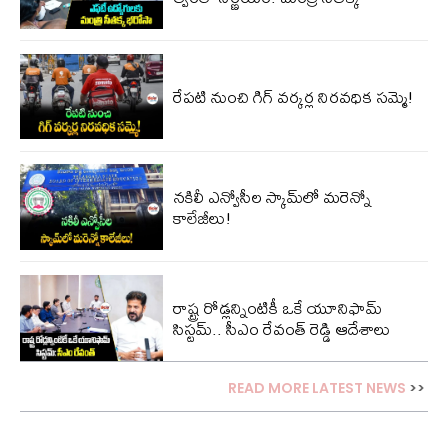
రేప‌టి నుంచి గిగ్ వ‌ర్క‌ర్ల నిర‌వ‌ధిక స‌మ్మె!
నకిలీ ఎన్వోసీల స్కామ్‌లో మరెన్నో
కాలేజీలు!
రాష్ట్ర రోడ్లన్నింటికీ ఒకే యూనిఫామ్
సిస్టమ్.. సీఎం రేవంత్ రెడ్డి ఆదేశాలు
READ MORE LATEST NEWS
>>