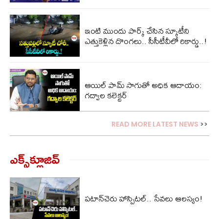
ఇంటి ముందు పార్క్ చేసిన స్కూటీని
ఎత్తుకెళ్లిన దొంగలు.. సీసీటీవీలో రికార్డు..!
ఆయిల్ పామ్ సాగుతో అధిక ఆదాయం:
గద్వాల కలెక్టర్
READ MORE LATEST NEWS
>>
ఎక్స్‌క్లూజివ్‌
పటాన్‌చెరు హాస్పిటల్.. సేవలు ఆలస్యం!