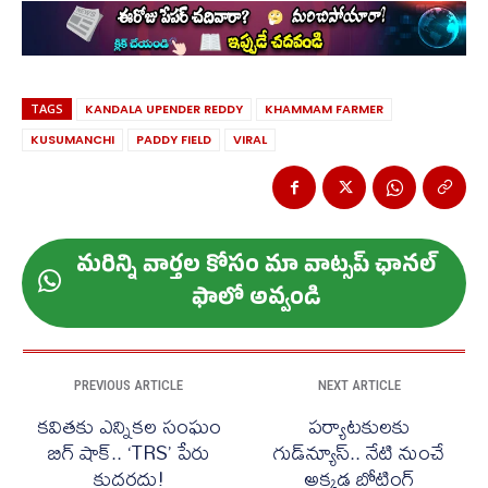
TAGS
KANDALA UPENDER REDDY
KHAMMAM FARMER
KUSUMANCHI
PADDY FIELD
VIRAL
మ‌రిన్ని వార్త‌ల కోసం మా వాట్స‌ప్ ఛాన‌ల్
ఫాలో అవ్వండి
PREVIOUS ARTICLE
NEXT ARTICLE
కవితకు ఎన్నికల సంఘం
పర్యాటకులకు
బిగ్ షాక్.. ‘TRS’ పేరు
గుడ్‌న్యూస్.. నేటి నుంచే
కుదరదు!
అక్కడ బోటింగ్