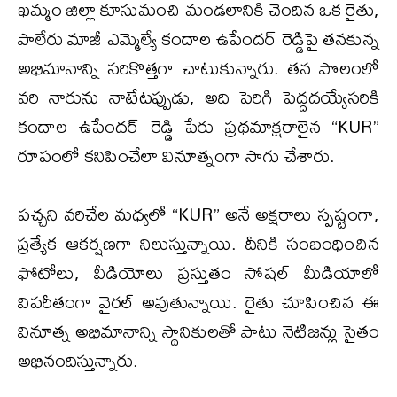
​ఖమ్మం జిల్లా కూసుమంచి మండలానికి చెందిన ఒక రైతు,
పాలేరు మాజీ ఎమ్మెల్యే కందాల ఉపేందర్ రెడ్డిపై తనకున్న
అభిమానాన్ని సరికొత్తగా చాటుకున్నారు. తన పొలంలో
వరి నారును నాటేటప్పుడు, అది పెరిగి పెద్దదయ్యేసరికి
కందాల ఉపేందర్ రెడ్డి పేరు ప్రథమాక్షరాలైన “KUR”
రూపంలో కనిపించేలా వినూత్నంగా సాగు చేశారు.
పచ్చని వరిచేల మధ్యలో “KUR” అనే అక్షరాలు స్పష్టంగా,
ప్రత్యేక ఆకర్షణగా నిలుస్తున్నాయి. దీనికి సంబంధించిన
ఫోటోలు, వీడియోలు ప్రస్తుతం సోషల్ మీడియాలో
విపరీతంగా వైరల్ అవుతున్నాయి. రైతు చూపించిన ఈ
వినూత్న అభిమానాన్ని స్థానికులతో పాటు నెటిజన్లు సైతం
అభినందిస్తున్నారు.