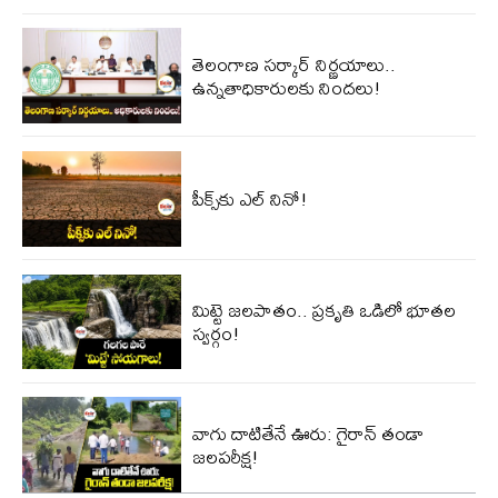
తెలంగాణ సర్కార్ నిర్ణయాలు..
ఉన్నతాధికారులకు నిందలు!
పీక్స్‌కు ఎల్‌ నినో!
మిట్టె జలపాతం.. ప్రకృతి ఒడిలో భూతల
స్వర్గం!
వాగు దాటితేనే ఊరు: గైరాన్ తండా
జలపరీక్ష!