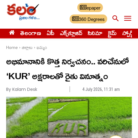
epaper
360 Degrees
తెలంగాణ
ఏపీ
ఎక్స్‌క్లూజివ్‌
సినిమా
క్రైమ్
స్పోర్ట్స్
Home
జిల్లాలు
ఖమ్మం
అభిమానానికి కొత్త నిర్వచనం.. వరిచేనులో
‘KUR’ అక్షరాలతో రైతు వినూత్నం
By Kalam Desk
4 July 2026, 11:31 am