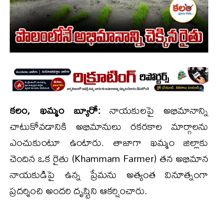
కలం, ఖమ్మం బ్యూరో:
నాయకులపై అభిమానాన్ని
చాటుకోవడానికి అభిమానులు రకరకాల మార్గాలను
ఎంచుకుంటూ ఉంటారు. తాజాగా ఖమ్మం జిల్లాకు
చెందిన ఒక రైతు (Khammam Farmer) తన అభిమాన
నాయకుడిపై ఉన్న ప్రేమను అత్యంత వినూత్నంగా
ప్రదర్శించి అందరి దృష్టిని ఆకర్షించారు.