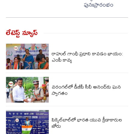
పునఃప్రారంభం
లేటెస్ట్ న్యూస్‌
రాహుల్ గాంధీ ప్రధాని కావడం ఖాయం:
ఎంపీ కావ్య
వరంగల్‌లో డీజీపీ సీవీ ఆనంద్‌కు ఘన
స్వాగతం
పిక్కెల్‌బాల్‌లో భారత యువ క్రీడాకారుల
జోరు