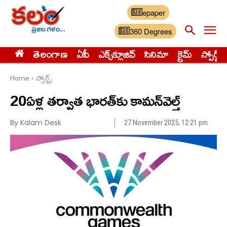
epaper
360 Degrees
తెలంగాణ
ఏపీ
ఎక్స్‌క్లూజివ్‌
సినిమా
క్రైమ్
స్పోర్ట్స్
Home
స్పోర్ట్స్‌
20ఏళ్ల తర్వాత భారత్‌కు కామన్‌వెల్త్
By Kalam Desk
27 November 2025, 12:21 pm