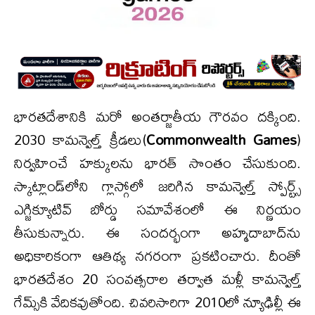
భారతదేశానికి మరో అంతర్జాతీయ గౌరవం దక్కింది.
2030 కామన్వెల్త్ క్రీడలు(
Commonwealth Games
)
నిర్వహించే హక్కులను భారత్ సొంతం చేసుకుంది.
స్కాట్లాండ్‌లోని గ్లాస్గోలో జరిగిన కామన్వెల్త్ స్పోర్ట్స్
ఎగ్జిక్యూటివ్ బోర్డు సమావేశంలో ఈ నిర్ణయం
తీసుకున్నారు. ఈ సందర్భంగా అహ్మదాబాద్‌ను
అధికారికంగా ఆతిథ్య నగరంగా ప్రకటించారు. దీంతో
భారతదేశం 20 సంవత్సరాల తర్వాత మళ్లీ కామన్వెల్త్
గేమ్స్‌కి వేదికవుతోంది. చివరిసారిగా 2010లో న్యూఢిల్లీ ఈ