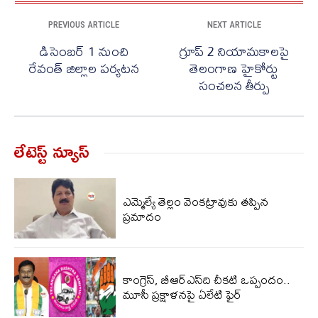
PREVIOUS ARTICLE
NEXT ARTICLE
డిసెంబర్ 1 నుంచి
గ్రూప్ 2 నియామకాలపై
రేవంత్ జిల్లాల పర్యటన
తెలంగాణ హైకోర్టు
సంచలన తీర్పు
లేటెస్ట్ న్యూస్‌
ఎమ్మెల్యే తెల్లం వెంకట్రావుకు తప్పిన
ప్రమాదం
కాంగ్రెస్, బీఆర్ఎస్‌ది చీకటి ఒప్పందం..
మూసీ ప్రక్షాళనపై ఏలేటి ఫైర్