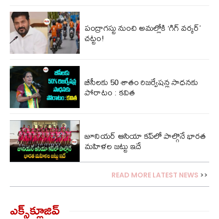
పంద్రాగస్టు నుంచి అమల్లోకి ‘గిగ్ వర్కర్’
చట్టం!
బీసీలకు 50 శాతం రిజర్వేషన్ల సాధనకు
పోరాటం : కవిత
జూనియర్ ఆసియా కప్‌లో పాల్గొనే భారత
మహిళల జట్టు ఇదే
READ MORE LATEST NEWS
>>
ఎక్స్‌క్లూజివ్‌