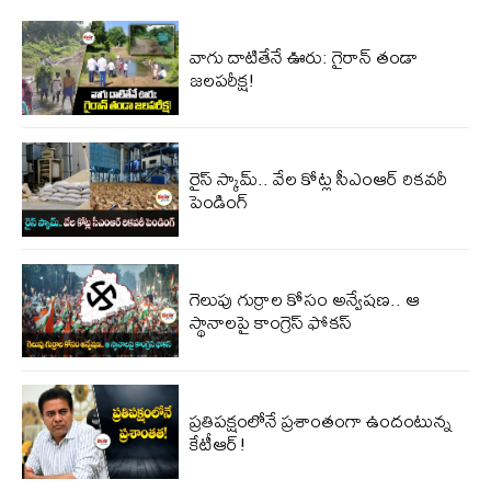
వాగు దాటితేనే ఊరు: గైరాన్ తండా
జలపరీక్ష!
రైస్ స్కామ్.. వేల కోట్ల‌ సీఎంఆర్ రికవరీ
పెండింగ్
గెలుపు గుర్రాల కోసం అన్వేషణ.. ఆ
స్థానాలపై కాంగ్రెస్ ఫోకస్
ప్ర‌తిప‌క్షంలోనే ప్ర‌శాంతంగా ఉందంటున్న
కేటీఆర్!