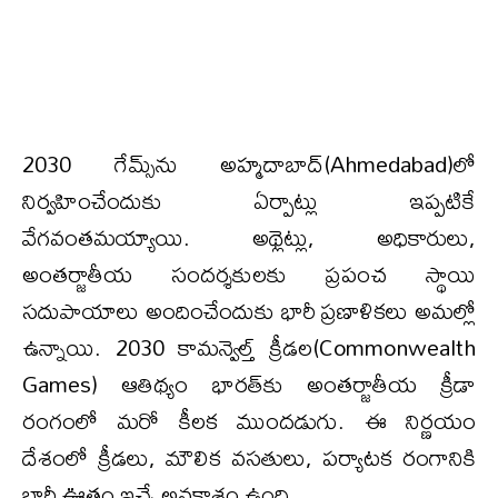
2030 గేమ్స్‌ను అహ్మదాబాద్‌(Ahmedabad)లో
నిర్వహించేందుకు ఏర్పాట్లు ఇప్పటికే
వేగవంతమయ్యాయి. అథ్లెట్లు, అధికారులు,
అంతర్జాతీయ సందర్శకులకు ప్రపంచ స్థాయి
సదుపాయాలు అందించేందుకు భారీ ప్రణాళికలు అమల్లో
ఉన్నాయి. 2030 కామన్వెల్త్ క్రీడల(Commonwealth
Games) ఆతిథ్యం భారత్‌కు అంతర్జాతీయ క్రీడా
రంగంలో మరో కీలక ముందడుగు. ఈ నిర్ణయం
దేశంలో క్రీడలు, మౌలిక వసతులు, పర్యాటక రంగానికి
భారీ ఊతం ఇచ్చే అవకాశం ఉంది.