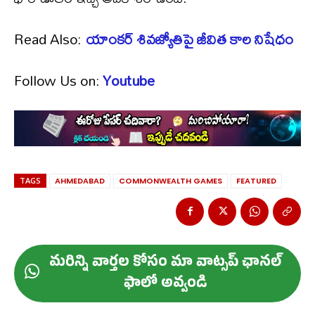
Read Also:
యాంకర్ శివజ్యోతిపై జీవిత కాల నిషేధం
Follow Us on:
Youtube
TAGS
AHMEDABAD
COMMONWEALTH GAMES
FEATURED
మ‌రిన్ని వార్త‌ల కోసం మా వాట్స‌ప్ ఛాన‌ల్
ఫాలో అవ్వండి