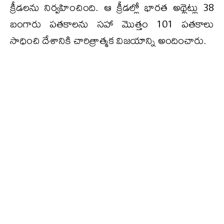
క్రీడలను నిర్వహించింది. ఆ క్రీడల్లో భారత అథ్లెట్లు 38
బంగారు పతకాలను సహా మొత్తం 101 పతకాలు
సాధించి దేశానికి చారిత్రాత్మక విజయాన్ని అందించారు.