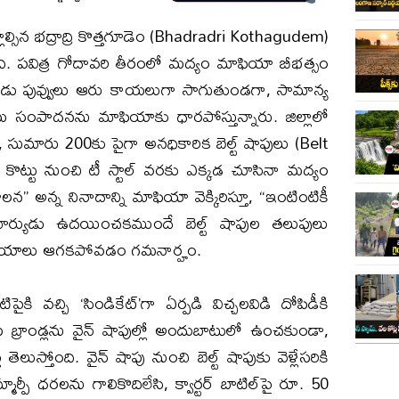
ాల్సిన భద్రాద్రి కొత్తగూడెం (Bhadradri Kothagudem)
ోంది. పవిత్ర గోదావరి తీరంలో మద్యం మాఫియా బీభత్సం
ం మూడు పువ్వులు ఆరు కాయలుగా సాగుతుండగా, సామాన్య
మ సంపాదనను మాఫియాకు ధారపోస్తున్నారు. ​జిల్లాలో
 సుమారు 200కు పైగా అనధికారిక బెల్ట్ షాపులు (Belt
ా కొట్టు నుంచి టీ స్టాల్ వరకు ఎక్కడ చూసినా మద్యం
పాలన” అన్న నినాదాన్ని మాఫియా వెక్కిరిస్తూ, “ఇంటింటికీ
ర్యుడు ఉదయించకముందే బెల్ట్ షాపుల తలుపులు
 విక్రయాలు ఆగకపోవడం గమనార్హం.
కి వచ్చి ‘సిండికేట్’గా ఏర్పడి విచ్చలవిడి దోపిడీకి
 బ్రాండ్లను వైన్ షాపుల్లో అందుబాటులో ఉంచకుండా,
ు తెలుస్తోంది. వైన్ షాపు నుంచి బెల్ట్ షాపుకు వెళ్లేసరికి
పీ ధరలను గాలికొదిలేసి, క్వార్టర్ బాటిల్‌పై రూ. 50