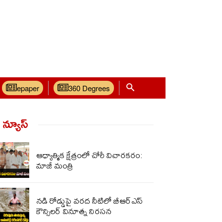
epaper
360 Degrees
్ న్యూస్‌
ఆధ్యాత్మిక క్షేత్రంలో చోరీ విచారకరం:
మాజీ మంత్రి
నడి రోడ్డుపై వరద నీటిలో బీఆర్ఎస్
కౌన్సిలర్ వినూత్న నిరసన