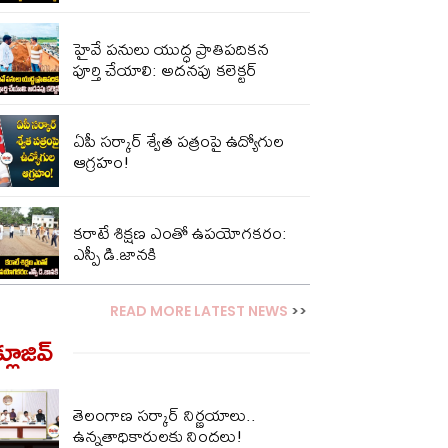
హైవే పనులు యుద్ధ ప్రాతిపదికన
పూర్తి చేయాలి: అదనపు కలెక్టర్
ఏపీ స‌ర్కార్ శ్వేత ప‌త్రంపై ఉద్యోగుల
ఆగ్ర‌హం!
కరాటే శిక్షణ ఎంతో ఉపయోగకరం:
ఎస్పీ డి.జానకి
READ MORE LATEST NEWS
>>
్లూజివ్‌
తెలంగాణ సర్కార్ నిర్ణయాలు..
ఉన్నతాధికారులకు నిందలు!