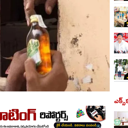
ఎక్స్‌క