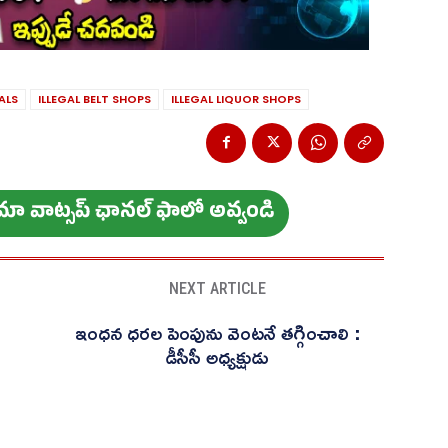
ALS
ILLEGAL BELT SHOPS
ILLEGAL LIQUOR SHOPS
ం మా వాట్స‌ప్ ఛాన‌ల్ ఫాలో అవ్వండి
NEXT ARTICLE
ఇంధన ధరల పెంపును వెంటనే తగ్గించాలి :
డీసీసీ అధ్యక్షుడు