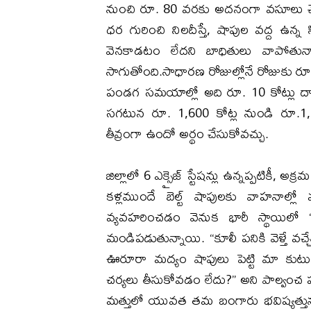
నుంచి రూ. 80 వరకు అదనంగా వసూలు చేస్తూ 
ధర గురించి నిలదీస్తే, షాపుల వద్ద ఉన్న 
వెనకాడటం లేదని బాధితులు వాపోతున్నార
సాగుతోంది.​సాధారణ రోజుల్లోనే రోజుకు రూ
పండగ సమయాల్లో అది రూ. 10 కోట్లు దాటు
సగటున రూ. 1,600 కోట్ల నుండి రూ.1,8
తీవ్రంగా ఉందో అర్థం చేసుకోవచ్చు.
​జిల్లాలో 6 ఎక్సైజ్ స్టేషన్లు ఉన్నప్పటికీ
కళ్లముందే బెల్ట్ షాపులకు వాహనాల్ల
వ్యవహరించడం వెనుక భారీ స్థాయిలో
మండిపడుతున్నాయి. “కూలీ పనికి వెళ్తే వచ
ఊరూరా మద్యం షాపులు పెట్టి మా కుటుంబ
చర్యలు తీసుకోవడం లేదు?” అని పాల్వంచ పట్
మత్తులో యువత తమ బంగారు భవిష్యత్తును