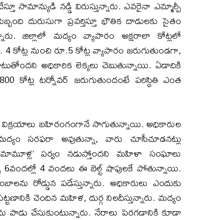
సామాన్యుడి నడ్డి విరుస్తున్నారు. ఎవరైనా ఎమ్మార్పీ
సిబ్బంది దురుసుగా ప్రవర్తిస్తూ భౌతిక దాడులకు సైతం
ు. ​జిల్లాలో మద్యం వ్యాపారం అక్షరాలా కోట్లలో
. 4 కోట్ల నుంచి రూ.5 కోట్ల వ్యాపారం జరుగుతుండగా,
తోందని అధికారిక లెక్కలు చెబుతున్నాయి. ​ఏడాదికి
00 కోట్ల టర్నోవర్ జరుగుతుందంటే పరిస్థితి ఎంత
, అక్రమ విక్రయాలు బహిరంగంగానే సాగుతున్నాయి. అధికారుల
ో మద్యం సరఫరా అవుతున్నా, వారు చూసీచూడనట్లు
 ‘మామూళ్ల’ పర్వం నడుస్తోందని మహిళా సంఘాలు
్చే 6వందల్లో 4 వందలు ఈ బెల్ట్ షాపులకే పోతున్నాయి.
ాలను రోడ్డున పడేస్తున్నారు. అధికారులు ఎందుకు
టణానికి చెందిన మహిళ, దుర్గ నిలదీస్తున్నారు. ​మద్యం
 పాడు చేసుకుంటున్నారు. నేరాలు పెరగడానికి కూడా