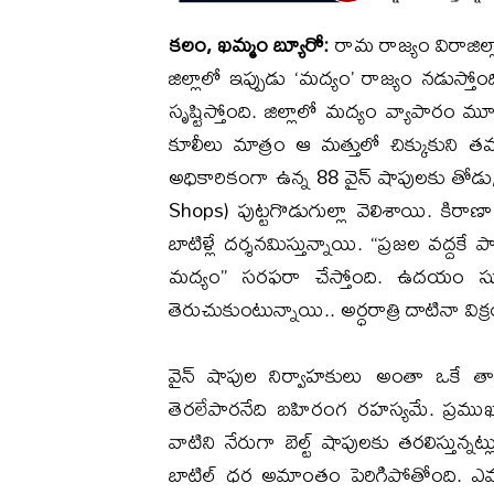
కలం, ఖమ్మం బ్యూరో:
రామ రాజ్యం విరాజిల్ల
జిల్లాలో ఇప్పుడు ‘మద్యం’ రాజ్యం నడుస్త
సృష్టిస్తోంది. జిల్లాలో మద్యం వ్యాపార
కూలీలు మాత్రం ఆ మత్తులో చిక్కుకుని త
అధికారికంగా ఉన్న 88 వైన్ షాపులకు తోడు,
Shops) పుట్టగొడుగుల్లా వెలిశాయి. కిరాణ
బాటిళ్లే దర్శనమిస్తున్నాయి. “ప్రజల వద్దకే 
మద్యం” సరఫరా చేస్తోంది. ఉదయం సూ
తెరుచుకుంటున్నాయి.. అర్ధరాత్రి దాటినా
​వైన్ షాపుల నిర్వాహకులు అంతా ఒకే తాటిపై
తెరలేపారనేది బహిరంగ రహస్యమే. ప్రముఖ
వాటిని నేరుగా బెల్ట్ షాపులకు తరలిస్తున్నట్ల
బాటిల్ ధర అమాంతం పెరిగిపోతోంది. ఎమ్మార్