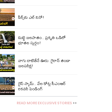
పీక్స్‌కు ఎల్‌ నినో!
మిట్టె జలపాతం.. ప్రకృతి ఒడిలో
భూతల స్వర్గం!
వాగు దాటితేనే ఊరు: గైరాన్ తండా
జలపరీక్ష!
రైస్ స్కామ్.. వేల కోట్ల‌ సీఎంఆర్
రికవరీ పెండింగ్
READ MORE EXCLUSIVE STORIES
>>