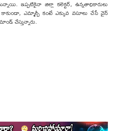
ాయి. ఇప్పటికైనా జిల్లా కలెక్టర్, ఉన్నతాధికారులు
ే కాకుండా, ఎమ్మార్పీ కంటే ఎక్కువ వసూలు చేసే వైన్
మాండ్ చేస్తున్నారు.