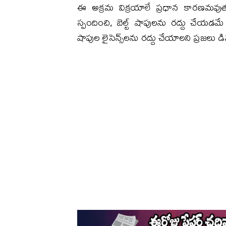
ఈ అక్రమ విక్రయాలే ప్రధాన కారణమవుతున్న
స్పందించి, బెల్ట్ షాపులను రద్దు చేయడమ
షాపుల లైసెన్స్‌లను రద్దు చేయాలని ప్రజలు డి