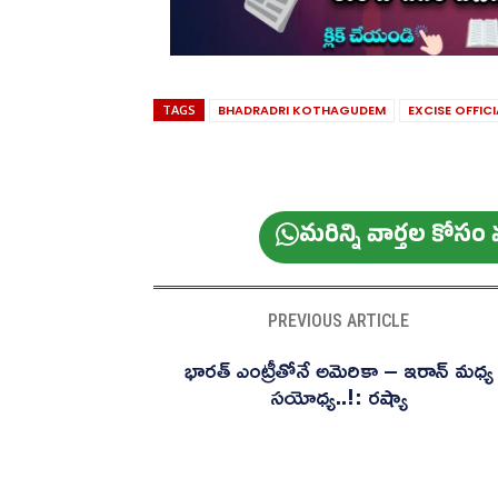
TAGS
BHADRADRI KOTHAGUDEM
EXCISE OFFICI
మ‌రిన్ని వార్త‌ల కోస
PREVIOUS ARTICLE
భారత్ ఎంట్రీతోనే అమెరికా – ఇరాన్ మధ్య
సయోధ్య..!: రష్యా