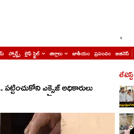
v
ైమ్
స్పోర్ట్స్
లైఫ్ స్టైల్
జిల్లాలు
జాతీయం
ప్రపంచం
బిజినెస్
లేటెస్ట
పులు.. పట్టించుకోని ఎక్సైజ్ అధికారులు