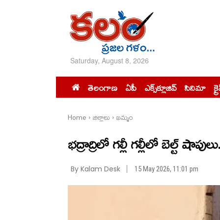
Saturday, August 8, 2026
తెలంగాణ
ఏపీ
ఎక్స్‌క్లూజివ్‌
సినిమా
క్ర
Home
జిల్లాలు
ఖమ్మం
భద్రాద్రిలో ​గల్లీ గల్లీలో బెల్ట్ షా
By Kalam Desk
15 May 2026, 11:01 pm