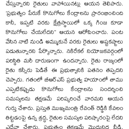
చేస్తున్నారని రైతులు వాపోయినట్లు ఆయన తెలిపారు.
‘ప్రభుత్వం పేరుకే కొనుగోలు కేంద్రాలను ప్రారంభించింది
కానీ, ఇప్పటి వరకు క్షేత్రస్థాయిలో ఒక్క గింజ కూడా
కొనుగోలు చేయలేదని” ఆయన ఆరోపించారు. పంట
వేసిన నాటి నుండి అమ్ముకునే వరకు రైతులు అష్టకష్టాలు
పడుతున్నారని పేర్కొన్నారు. నకిరేకల్ నియోజకవర్గంలో
పరిస్థితి మరీ దారుణంగా ఉందన్నారు. రైతు రాజ్యంలో
రైతు కన్నీరు పెడితే ఈ ప్రభుత్వానికి పతనం తప్పదని
చెప్పారు. గతంలో బీఆర్ఎస్ ప్రభుత్వ హయాంలో తాము
ఎప్పటికప్పుడు కొనుగోలు కేంద్రాలను సందర్శించి
సమస్యలను తక్షణమే పరిష్కరించే వారమని ఆయన
గుర్తు చేశారు. ప్రస్తుత ముఖ్యమంత్రి రేవంత్ రెడ్డికి కేవలం
తిట్టడంపై ఉన్న శ్రద్ధ, రైతుల సమస్యల పరిష్కారంపై లేదని
ఎద్దేవా చేశారు. ప్రభుత్వం తక్షణమే మొద్దునిద్ర వీడి,