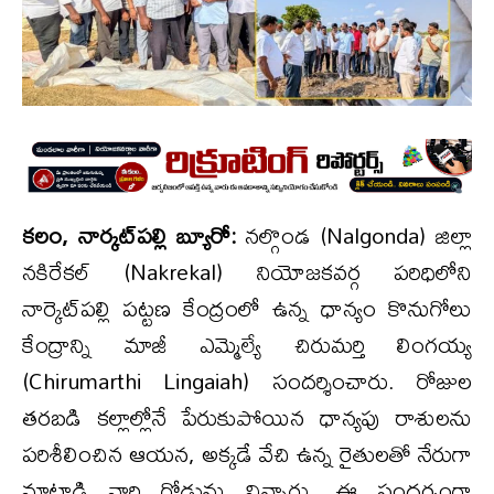
కలం, నార్కట్‌పల్లి బ్యూరో:
నల్గొండ (Nalgonda) జిల్లా
నకిరేకల్ (Nakrekal) నియోజకవర్గ పరిధిలోని
నార్కెట్‌పల్లి పట్టణ కేంద్రంలో ఉన్న ధాన్యం కొనుగోలు
కేంద్రాన్ని మాజీ ఎమ్మెల్యే చిరుమర్తి లింగయ్య
(Chirumarthi Lingaiah) సందర్శించారు. రోజుల
తరబడి కల్లాల్లోనే పేరుకుపోయిన ధాన్యపు రాశులను
పరిశీలించిన ఆయన, అక్కడే వేచి ఉన్న రైతులతో నేరుగా
మాట్లాడి వారి గోడును విన్నారు. ఈ సందర్భంగా