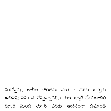
మరోవైపు, లారీల కొరతను సాకుగా చూపి బస్తాకు
అదనపు వసూళ్లు చేస్తున్నారని, లారీలు బ్యాక్ చేయడానికి
రూ.5 నుండి రూ.6 వరకు అదనంగా డిమాండ్