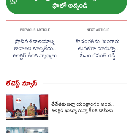
ఫాలో అవ్వండి
PREVIOUS ARTICLE
NEXT ARTICLE
ప్రాచీన శివాలయాన్ని
కొడంగల్‌ను ‘బంగారు
కావాలని కూల్చలేదు..
తునక’గా మారుస్తా..
కలెక్టర్ కీలక వ్యాఖ్యలు
సీఎం రేవంత్ రెడ్డి
లేటెస్ట్ న్యూస్‌
చేనేతకు జిల్లా యంత్రాంగం అండ..
కలెక్టర్ ఖుష్బూ గుప్తా కీలక హామీలు