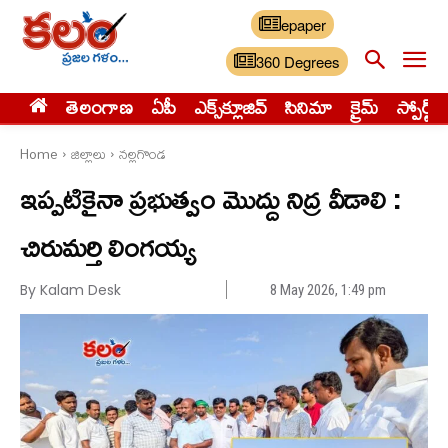
epaper
360 Degrees
తెలంగాణ
ఏపీ
ఎక్స్‌క్లూజివ్‌
సినిమా
క్రైమ్
స్పోర్ట్స్
Home
జిల్లాలు
నల్లగొండ
ఇప్పటికైనా ప్రభుత్వం మొద్దు నిద్ర వీడాలి :
చిరుమర్తి లింగయ్య
By Kalam Desk
8 May 2026, 1:49 pm