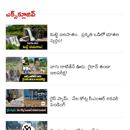
ఎక్స్‌క్లూజివ్‌
మిట్టె జలపాతం.. ప్రకృతి ఒడిలో భూతల
స్వర్గం!
వాగు దాటితేనే ఊరు: గైరాన్ తండా
జలపరీక్ష!
రైస్ స్కామ్.. వేల కోట్ల‌ సీఎంఆర్ రికవరీ
పెండింగ్