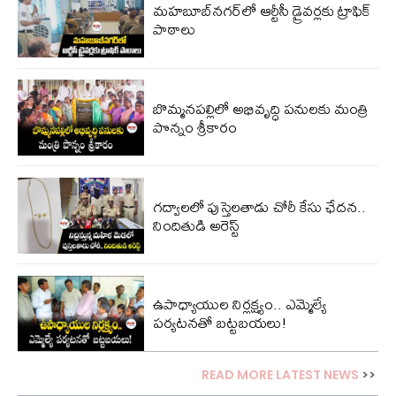
మహబూబ్‌నగర్‌లో ఆర్టీసీ డ్రైవర్లకు ట్రాఫిక్
పాఠాలు
బొమ్మనపల్లిలో అభివృద్ధి పనులకు మంత్రి
పొన్నం శ్రీకారం
గద్వాలలో పుస్తెలతాడు చోరీ కేసు ఛేదన..
నిందితుడి అరెస్ట్
ఉపాధ్యాయుల నిర్లక్ష్యం.. ఎమ్మెల్యే
పర్యటనతో బట్టబయలు!
READ MORE LATEST NEWS
>>