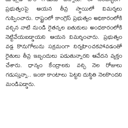
ప్రభుత్వంపై ఆయన తీవ్ర స్థాయిలో విమర్శలు
గుప్పించారు. రాష్ట్రంలో కాంగ్రెస్ ప్రభుత్వం అధికారంలోకి
వచ్చిన నాటి నుండి రైతన్నల బతుకులు అంధకారంలోకి
నెట్టివేయబడ్డాయని ఆయన విమర్శించారు. ప్రభుత్వం
వడ్ల కొనుగోలును సక్రమంగా నిర్వహించకపోవడంతో
రైతులు తీవ్ర ఇబ్బందులు పడుతున్నారని ఆవేదన వ్యక్తం
చేశారు. ధాన్యం కేంద్రాలకు వచ్చి నెల రోజులు
గడుస్తున్నా.. ఇంకా కాంటాలు పెట్టని దుస్థితి నెలకొందని
మండిపడ్డారు.