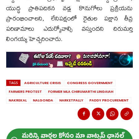
యుద్ధ ప్రాతిపదికన వడ్ల కొనుగోలు ప్రక్రియను
ప్రారంభించాలని, లేనిపక్షంలో రైతుల పక్షాన తీవ్ర
పరిణామాలు ఎదుర్కోవాల్సి వస్తుందని చిరుమర్తి
లింగయ్య హెచ్చరించారు.
TAGS
AGRICULTURE CRISIS
CONGRESS GOVERNMENT
FARMERS PROTEST
FORMER MLA CHIRUMARTHI LINGAIAH
NAKREKAL
NALGONDA
NARKETPALLY
PADDY PROCUREMENT
మ‌రిన్ని వార్త‌ల కోసం మా వాట్స‌ప్ ఛాన‌ల్