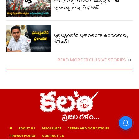
గెలుపు గుర్రాల కోసం అన్వేషణ.. ఆ
స్థానాలపై కాంగ్రెస్ ఫోకస్
ప్ర‌తిప‌క్షంలోనే ప్ర‌శాంతంగా ఉందంటున్న
కేటీఆర్!
READ MORE EXCLUSIVE STORIES
>>
ABOUT US
DISCLAIMER
TERMS AND CONDITIONS
PRIVACY POLICY
CONTACT US