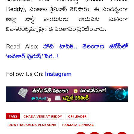
Reddy), పంజాల శ్రీనివాస్ తెలిపారు. ఈ సందర్భంగా
జిల్లా పార్టీ నాయకులు ఆయనకు ఘనంగా
నివాళులర్పిస్తూ ప్రగాఢ సంతాపం ప్రకటించారు.
Read Also:
హాట్ టాపిక్.. తెలంగాణ బీజేపీలో
‘అవతార్ పురుష్’ సెగ..!
Follow Us On:
Instagram
TAGS
CHADA VENKAT REDDY
CPI LEADER
DONTHARAVENA VENKANNA
PANJALA SRINIVAS