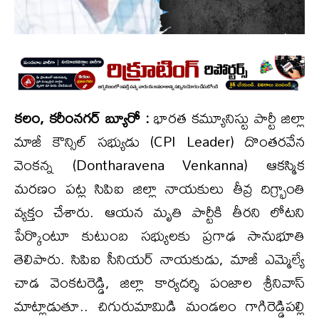
కలం, కరీంనగర్ బ్యూరో :
భారత కమ్యూనిస్టు పార్టీ జిల్లా
మాజీ కౌన్సిల్ సభ్యుడు (CPI Leader) దొంతరవేన
వెంకన్న (Dontharavena Venkanna) ఆకస్మిక
మరణం పట్ల సిపిఐ జిల్లా నాయకులు తీవ్ర దిగ్భ్రాంతి
వ్యక్తం చేశారు. ఆయన మృతి పార్టీకి తీరని లోటని
పేర్కొంటూ కుటుంబ సభ్యులకు ప్రగాఢ సానుభూతి
తెలిపారు. సిపిఐ సీనియర్ నాయకుడు, మాజీ ఎమ్మెల్యే
చాడ వెంకటరెడ్డి, జిల్లా కార్యదర్శి పంజాల శ్రీనివాస్
మాట్లాడుతూ.. చిగురుమామిడి మండలం గాగిరెడ్డిపల్లి