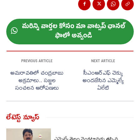
మ‌రిన్ని వార్త‌ల కోసం మా వాట్స‌ప్ ఛాన‌ల్
ఫాలో అవ్వండి
PREVIOUS ARTICLE
NEXT ARTICLE
అమరావతిలో చంద్రబాబు
సీఎంఆర్ఎఫ్ చెక్కు
అక్రమాలు.. సజ్జల
అందజేసిన ఎమ్మెల్యే
సంచలన ఆరోపణలు
ఏలేటి
లేటెస్ట్ న్యూస్‌
ఎమ్మెల్యే తెల్లం వెంకట్రావుకు తప్పిన