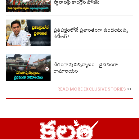
స్థానాలపై కాంగ్రెస్ ఫోకస్
ప్ర‌తిప‌క్షంలోనే ప్ర‌శాంతంగా ఉందంటున్న
కేటీఆర్!
వేగంగా పునర్నిర్మాణం.. వైభవంగా
రామాలయం
READ MORE EXCLUSIVE STORIES
>>