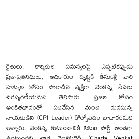
రైతులు, కార్మికుల సమస్యలపై ఎప్పటికప్పుడు
ప్రజాప్రతినిధులు, అధికారుల దృష్టికి తీసుకెళ్లి వారి
హక్కుల కోసం పోరాడిన వ్యక్తిగా వెంకన్న సేవలు
చిరస్మరణీయమని తెలిపారు. ప్రజల కోసం
అంకితభావంతో పనిచేసిన మంచి మనసున్న
నాయకుడిని (CPI Leader) కోల్పోవడం బాధాకరమని
అన్నారు. వెంకన్న కుటుంబానికి సిపిఐ పార్టీ అండగా
ఉంటుందని చాడ వెంకటరెడ్డి (Chada Venkat