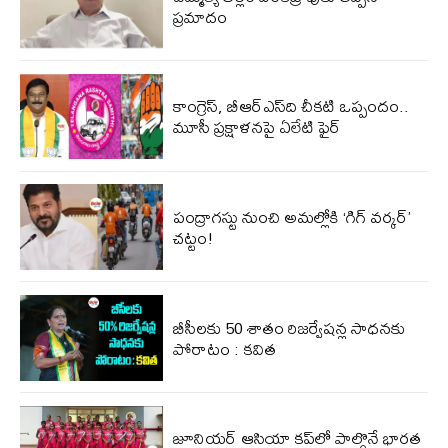
ప్రమాదం
కాంగ్రెస్, బీఆర్ఎస్‌ది చీకటి ఒప్పందం..
మూసీ ప్రక్షాళనపై ఏలేటి ఫైర్
పంద్రాగస్టు నుంచి అమల్లోకి ‘గిగ్ వర్కర్’
చట్టం!
బీసీలకు 50 శాతం రిజర్వేషన్ల సాధనకు
పోరాటం : కవిత
జూనియర్ ఆసియా కప్‌లో పాల్గొనే భారత