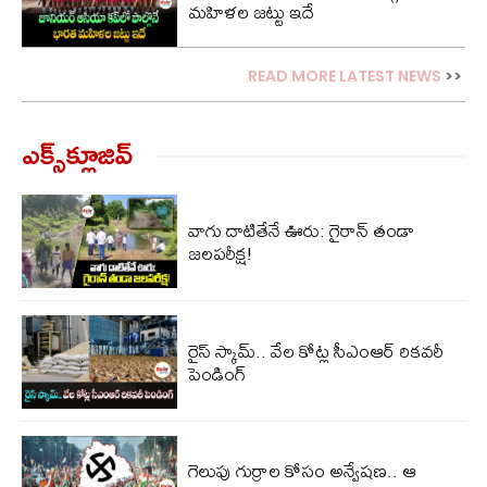
మహిళల జట్టు ఇదే
READ MORE LATEST NEWS
>>
ఎక్స్‌క్లూజివ్‌
వాగు దాటితేనే ఊరు: గైరాన్ తండా
జలపరీక్ష!
రైస్ స్కామ్.. వేల కోట్ల‌ సీఎంఆర్ రికవరీ
పెండింగ్
గెలుపు గుర్రాల కోసం అన్వేషణ.. ఆ