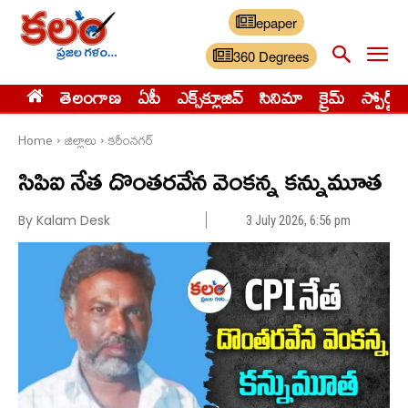
epaper
360 Degrees
తెలంగాణ
ఏపీ
ఎక్స్‌క్లూజివ్‌
సినిమా
క్రైమ్
స్పోర్ట్స్
Home
జిల్లాలు
కరీంనగర్
సిపిఐ నేత దొంతరవేన వెంకన్న కన్నుమూత
By Kalam Desk
3 July 2026, 6:56 pm