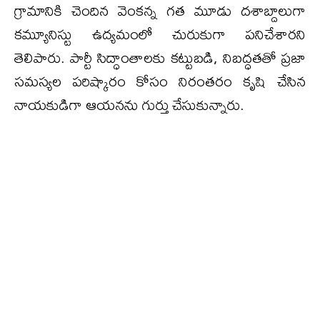
గ్రామానికి చెందిన వెంకన్న గత మూడు దశాబ్దాలుగా
కమ్యూనిస్టు ఉద్యమంలో చురుకుగా పనిచేశారని
తెలిపారు. పార్టీ సిద్ధాంతాలకు కట్టుబడి, నిబద్ధతతో ప్రజా
సమస్యల పరిష్కారం కోసం నిరంతరం కృషి చేసిన
నాయకుడిగా ఆయనను గుర్తు చేసుకున్నారు.