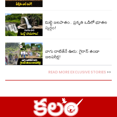
మిట్టె జలపాతం.. ప్రకృతి ఒడిలో భూతల
స్వర్గం!
వాగు దాటితేనే ఊరు: గైరాన్ తండా
జలపరీక్ష!
READ MORE EXCLUSIVE STORIES
>>