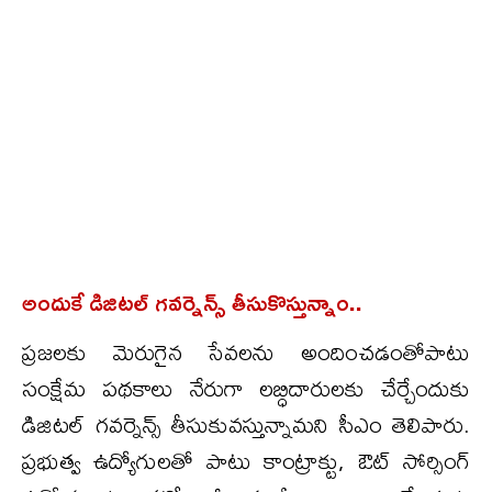
అందుకే డిజిటల్ గవర్నెన్స్ తీసుకొస్తున్నాం..
ప్రజలకు మెరుగైన సేవలను అందించడంతోపాటు
సంక్షేమ పథకాలు నేరుగా లబ్ధిదారులకు చేర్చేందుకు
డిజిటల్ గవర్నెన్స్ తీసుకువస్తున్నామని సీఎం తెలిపారు.
ప్రభుత్వ ఉద్యోగులతో పాటు కాంట్రాక్టు, ఔట్ సోర్సింగ్