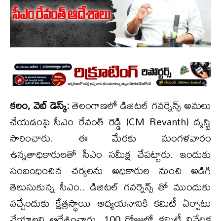
కలం, వెబ్ డెస్క్:
తెలంగాణలో డిజిటల్ గవర్నెన్స్ అమలు
చేయడంపై సీఎం రేవంత్ రెడ్డి (CM Revanth) దృష్టి
సారించారు. ఈ మేరకు మంగళవారం
ఉన్నతాధికారులతో సీఎం సమీక్ష చేపట్టారు. ఇందుకు
సంబంధించిన చర్యలను అధికారుల నుంచి అడిగి
తెలుసుకున్న సీఎం.. డిజిటల్ గవర్నెన్స్ తో ముందుకు
వచ్చేందుకు క్షేత్రస్థాయి అధ్యయనానికి కమిటీ ఏర్పాటు
చేయాలని ఆదేశించారు. 100 రోజుల్లో కమిటీ నివేదిక