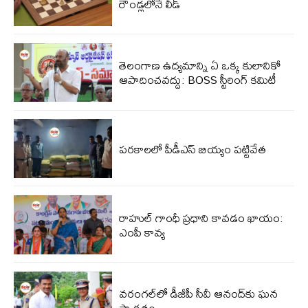
రౌండ్లలోనే లీడ్
తెలంగాణ ఉద్యమాన్ని ఏ ఒక్క కులానికో
ఆపాదించవద్దు: BOSS స్టీరింగ్ కమిటీ
పరకాలలో పీడీఎస్‌ బియ్యం పట్టివేత
రాహుల్ గాంధీ ప్రధాని కావడం ఖాయం:
ఎంపీ కావ్య
వరంగల్‌లో డీజీపీ సీవీ ఆనంద్‌కు ఘన
స్వాగతం