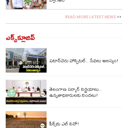
READ MORE LATEST NEWS
>>
ఎక్స్‌క్లూజివ్‌
పటాన్‌చెరు హాస్పిటల్.. సేవలు ఆలస్యం!
తెలంగాణ సర్కార్ నిర్ణయాలు..
ఉన్నతాధికారులకు నిందలు!
పీక్స్‌కు ఎల్‌ నినో!