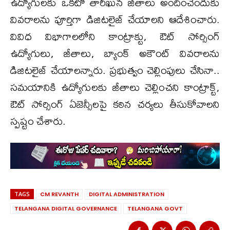
ఉద్యోగులకు ఒకటో తారీఖున జీతాలు అందించేందుకు
వివరాలను పూర్తిగా డిజిటలైజ్ చేయాలని ఆదేశించారు.
వివిధ విభాగాలలోని కాంట్రాక్టు, ఔట్ సోర్సింగ్
ఉద్యోగులు, జీతాలు, బ్యాంక్ అకౌంట్ వివరాలను
డిజిటలైజ్ చేయాలన్నారు. ప్రభుత్వం చెల్లింపులు చేసినా..
సమయానికి ఉద్యోగులకు జీతాలు చెల్లించని కాంట్రాక్ట్,
ఔట్ సోర్సింగ్ ఏజెన్సీలపై కఠిన చర్యలు తీసుకోవాలని
స్పష్టం చేశారు.
TAGS
CM REVANTH
DIGITAL ADMINISTRATION
TELANGANA DIGITAL GOVERNANCE
TELANGANA GOVT