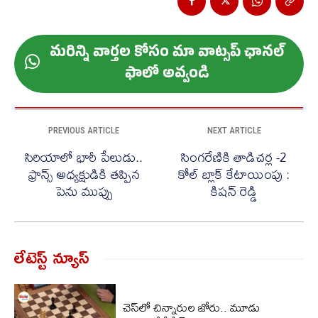
మ‌రిన్ని వార్త‌ల కోసం మా వాట్స‌ప్ ఛాన‌ల్
ఫాలో అవ్వండి
PREVIOUS ARTICLE
NEXT ARTICLE
సిరియాలో భారీ పేలుడు..
సింగరేణికి తాడిచర్ల -2
ఫ్రాన్స్ అధ్యక్షుడికి తప్పిన
కోల్ బ్లాక్ కేటాయింపు :
పెను ముప్పు
కిషన్ రెడ్డి
లేటెస్ట్ న్యూస్‌
చెస్‌లో చిన్నారుల జోరు.. మూడు