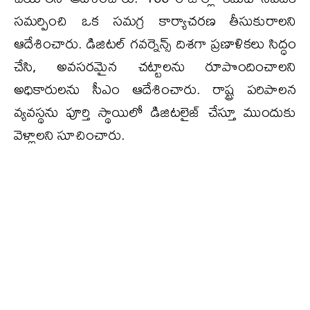
సమర్పించి ఒక సమగ్ర కార్యాచరణ తీసుకురాలని
ఆదేశించారు. డిజిటల్ గవర్నెన్స్ దిశగా ప్రణాళికలు సిద్ధం
చేసి, అవసరమైన చట్టాలను రూపొందించాలని
అధికారులను సీఎం ఆదేశించారు. రాష్ట్ర పరిపాలన
వ్యవస్థను పూర్తి స్థాయిలో డిజిటలైజ్ చేస్తూ ముందుకు
వెళ్లాలని సూచించారు.