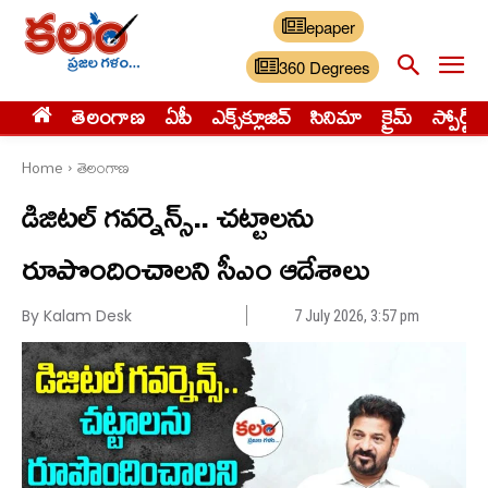
epaper
360 Degrees
తెలంగాణ
ఏపీ
ఎక్స్‌క్లూజివ్‌
సినిమా
క్రైమ్
స్పోర్ట్స్
Home
తెలంగాణ
డిజిటల్ గవర్నెన్స్.. చట్టాలను
రూపొందించాలని సీఎం ఆదేశాలు
By Kalam Desk
7 July 2026, 3:57 pm