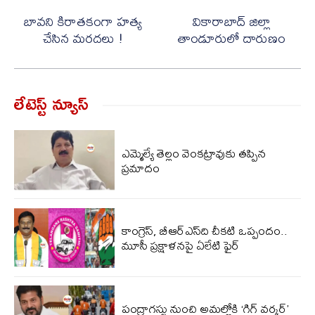
బావని కిరాతకంగా హత్య
వికారాబాద్ జిల్లా
చేసిన మరదలు !
తాండూరులో దారుణం
లేటెస్ట్ న్యూస్‌
ఎమ్మెల్యే తెల్లం వెంకట్రావుకు తప్పిన
ప్రమాదం
కాంగ్రెస్, బీఆర్ఎస్‌ది చీకటి ఒప్పందం..
మూసీ ప్రక్షాళనపై ఏలేటి ఫైర్
పంద్రాగస్టు నుంచి అమల్లోకి ‘గిగ్ వర్కర్’