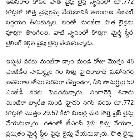
అవసరాల కోసం పాత పైపు లైన్ల స్థానంలో రూ.772
కోట్లతో కొత్త పైపులైన్లు వేయడానికి తెలంగాణ కేబినెట్
నిర్ణయం తీసుకున్నది. దీంతో మంజీరా పాత లైన్లను
పూర్తిగా తొలగించి, వాటి స్థానంలో కొత్తగా మైల్డ్ స్టీల్
లైనింగ్ కల్గిన పైపు లైన్లు వేయనున్నారు.
ఇప్పటి వరకు మంజీరా డ్యాం నుండి రోజు మొత్తం 45
ఎంజీడీల సామర్ధ్యం గల నీళ్లు హైదరాబాద్ మహానగర
అవసరాల కోసం సరఫరా చేస్తుండగా, దీని సామర్ధ్యం 50
ఎంజీడీ వరకు పెంచనున్నారు. సంగారెడ్డి శివారు
మంజీరా బ్యారేజి నుండి హైదర్ నగర్ వరకు రూ.772
కోట్లతో మొత్తం 29.57 కిలో మీట‌ర్ల మేర కొత్త పైప్ లైన్లు
వేయనున్నారు. గతంలో టీఎంసీ పైప్ లైన్లు వేయగా,
ప్రస్తుతం మైల్డ్ స్టీల్ పైపు లైన్లు వేయనున్నారు. కొత్త లైన్లు