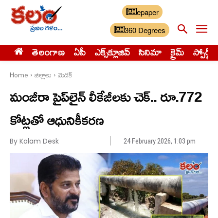
epaper
360 Degrees
తెలంగాణ
ఏపీ
ఎక్స్‌క్లూజివ్‌
సినిమా
క్రైమ్
స్పోర్ట్స్
Home
జిల్లాలు
మెదక్
మంజీరా పైప్‌లైన్‌ లీకేజీల‌కు చెక్‌.. రూ.772
కోట్లతో ఆధునికీక‌ర‌ణ‌
By Kalam Desk
24 February 2026, 1:03 pm