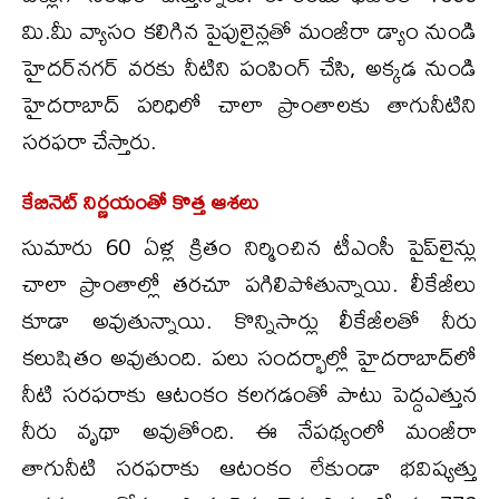
మి.మీ వ్యాసం కలిగిన‌ పైపులైన్ల‌తో మంజీరా డ్యాం నుండి
హైదర్‌నగర్ వరకు నీటిని పంపింగ్ చేసి, అక్కడ నుండి
హైదరాబాద్ పరిధిలో చాలా ప్రాంతాలకు తాగునీటిని
సరఫరా చేస్తారు.
కేబినెట్ నిర్ణయంతో కొత్త ఆశలు
సుమారు 60 ఏళ్ల‌ క్రితం నిర్మించిన‌ టీఎంసీ పైప్‌లైన్లు
చాలా ప్రాంతాల్లో తరచూ పగిలిపోతున్నాయి. లీకేజీలు
కూడా అవుతున్నాయి. కొన్నిసార్లు లీకేజీలతో నీరు
కలుషితం అవుతుంది. పలు సందర్భాల్లో హైదరాబాద్‌లో
నీటి సరఫరాకు ఆటంకం క‌ల‌గ‌డంతో పాటు పెద్దఎత్తున
నీరు వృథా అవుతోంది. ఈ నేపథ్యంలో మంజీరా
తాగునీటి సరఫరాకు ఆటంకం లేకుండా భవిష్యత్తు