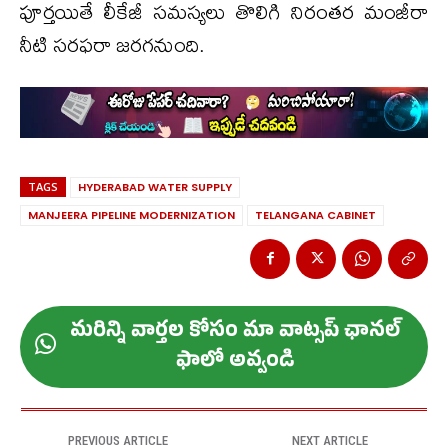
పూర్త‌యితే లీకేజీ సమస్యలు తొలిగి నిరంతర మంజీరా
నీటి సరఫరా జరగనుంది.
TAGS
HYDERABAD WATER SUPPLY
MANJEERA PIPELINE MODERNIZATION
TELANGANA CABINET
మ‌రిన్ని వార్త‌ల కోసం మా వాట్స‌ప్ ఛాన‌ల్
ఫాలో అవ్వండి
PREVIOUS ARTICLE
NEXT ARTICLE