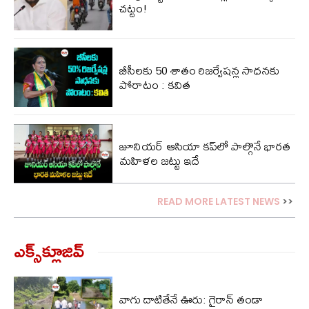
చట్టం!
బీసీలకు 50 శాతం రిజర్వేషన్ల సాధనకు
పోరాటం : కవిత
జూనియర్ ఆసియా కప్‌లో పాల్గొనే భారత
మహిళల జట్టు ఇదే
READ MORE LATEST NEWS
>>
ఎక్స్‌క్లూజివ్‌
వాగు దాటితేనే ఊరు: గైరాన్ తండా