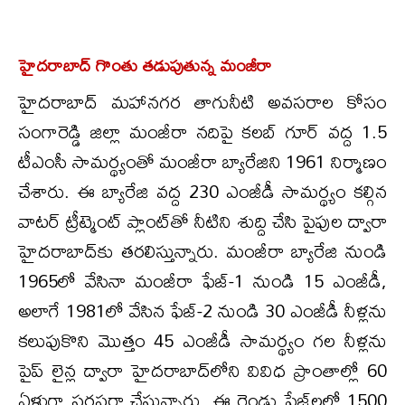
హైదరాబాద్‌ గొంతు తడుపుతున్న మంజీరా
హైదరాబాద్ మహానగర తాగునీటి అవసరాల కోసం
సంగారెడ్డి జిల్లా మంజీరా నదిపై కలబ్ గూర్ వద్ద 1.5
టీఎంసీ సామర్థ్యంతో మంజీరా బ్యారేజిని 1961 నిర్మాణం
చేశారు. ఈ బ్యారేజి వద్ద 230 ఎంజీడీ సామర్థ్యం కల్గిన
వాటర్ ట్రీట్మెంట్ ప్లాంట్‌తో నీటిని శుద్ది చేసి పైపుల ద్వారా
హైదరాబాద్‌కు తరలిస్తున్నారు. మంజీరా బ్యారేజి నుండి
1965లో వేసినా మంజీరా ఫేజ్-1 నుండి 15 ఎంజీడీ,
అలాగే 1981లో వేసిన ఫేజ్-2 నుండి 30 ఎంజీడీ నీళ్లను
క‌లుపుకొని మొత్తం 45 ఎంజీడీ సామర్థ్యం గల నీళ్లను
పైప్ లైన్ల‌ ద్వారా హైదరాబాద్‌లోని వివిధ ప్రాంతాల్లో 60
ఏళ్లుగా సరఫరా చేస్తున్నారు. ఈ రెండు ఫేజ్‌లలో 1500