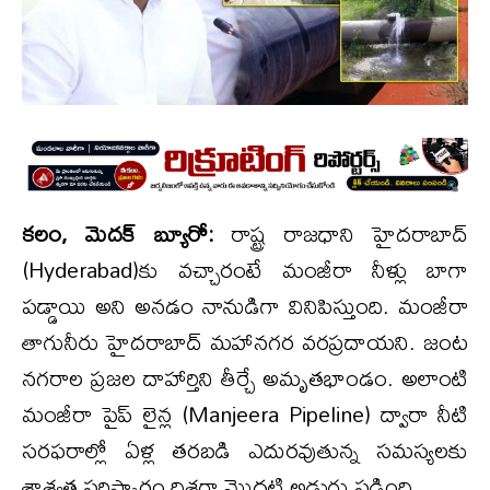
కలం, మెదక్ బ్యూరో:
రాష్ట్ర రాజధాని హైదరాబాద్‌
(Hyderabad)కు వచ్చారంటే మంజీరా నీళ్లు బాగా
పడ్డాయి అని అనడం నానుడిగా వినిపిస్తుంది. మంజీరా
తాగునీరు హైదరాబాద్ మహానగర వరప్రదాయని. జంట
నగరాల ప్రజల దాహార్తిని తీర్చే అమృతభాండం. అలాంటి
మంజీరా పైప్ లైన్ల (Manjeera Pipeline) ద్వారా నీటి
సరఫరాల్లో ఏళ్ల తరబడి ఎదురవుతున్న సమస్యలకు
శాశ్వత పరిష్కారం దిశగా మొదటి అడుగు పడింది.