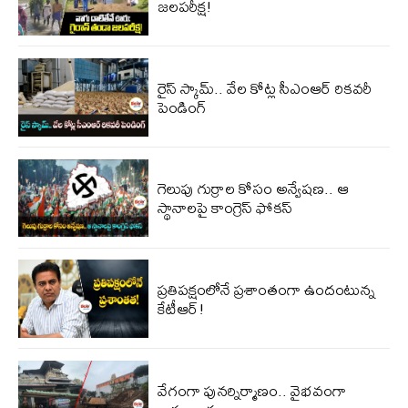
జలపరీక్ష!
రైస్ స్కామ్.. వేల కోట్ల‌ సీఎంఆర్ రికవరీ
పెండింగ్
గెలుపు గుర్రాల కోసం అన్వేషణ.. ఆ
స్థానాలపై కాంగ్రెస్ ఫోకస్
ప్ర‌తిప‌క్షంలోనే ప్ర‌శాంతంగా ఉందంటున్న
కేటీఆర్!
వేగంగా పునర్నిర్మాణం.. వైభవంగా