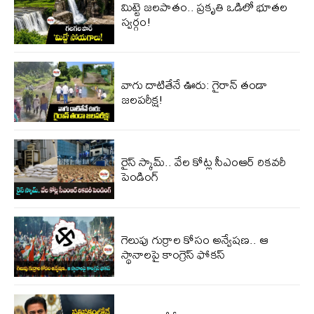
మిట్టె జలపాతం.. ప్రకృతి ఒడిలో భూతల
స్వర్గం!
వాగు దాటితేనే ఊరు: గైరాన్ తండా
జలపరీక్ష!
రైస్ స్కామ్.. వేల కోట్ల‌ సీఎంఆర్ రికవరీ
పెండింగ్
గెలుపు గుర్రాల కోసం అన్వేషణ.. ఆ
స్థానాలపై కాంగ్రెస్ ఫోకస్