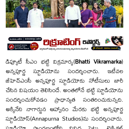
డిప్యూటీ సీఎం భట్టి విక్రమార్క(
Bhatti Vikramarka
)
అన్నపూర్ణ స్టూడియోను సందర్శించారు. ఇటీవల
జీహెచ్ఎంసీ అన్నపూర్ణ స్టూడియోకు నోటీసులు జారీ
చేసిన విషయం తెలిసిందే. అంతలోనే భట్టి స్టూడియోను
సందర్శించుకోవడం ప్రాధాన్యత సంతరించుకున్నది.
అక్కినేని నాగార్జున ఆహ్వానం మేరకు భట్టి అన్నపూర్ణ
స్టూడియోస్‌(Annapurna Studios)ను సందర్శించారు.
స్టూడియో ప్రాంగణంలోని వివిధ సెట్లు, టెక్నికల్