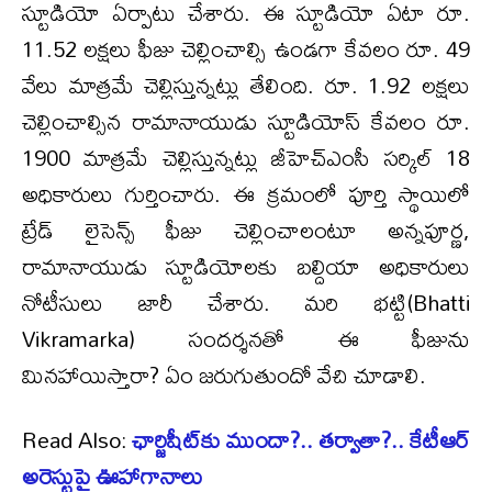
స్టూడియో ఏర్పాటు చేశారు. ఈ స్టూడియో ఏటా రూ.
11.52 లక్షలు ఫీజు చెల్లించాల్సి ఉండగా కేవలం రూ. 49
వేలు మాత్రమే చెల్లిస్తున్నట్లు తేలింది. రూ. 1.92 లక్షలు
చెల్లించాల్సిన రామానాయుడు స్టూడియోస్ కేవలం రూ.
1900 మాత్రమే చెల్లిస్తున్నట్లు జీహెచ్‌ఎంసీ సర్కిల్ 18
అధికారులు గుర్తించారు. ఈ క్రమంలో పూర్తి స్థాయిలో
ట్రేడ్ లైసెన్స్ ఫీజు చెల్లించాలంటూ అన్నపూర్ణ,
రామానాయుడు స్టూడియోలకు బల్దియా అధికారులు
నోటీసులు జారీ చేశారు. మరి భట్టి(Bhatti
Vikramarka) సందర్శనతో ఈ ఫీజును
మినహాయిస్తారా? ఏం జరుగుతుందో వేచి చూడాలి.
Read Also:
ఛార్జిషీట్‌కు ముందా?.. తర్వాతా?.. కేటీఆర్
అరెస్టుపై ఊహాగానాలు