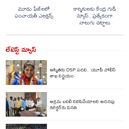
మూడు ఫేజ్‌లలో
కార్మికులకు కేంద్ర గుడ్
పంచాయతీ ఎలక్షన్స్
న్యూస్.. ప్రత్యేకంగా
నాలుగు చట్టాలు
లేటెస్ట్ న్యూస్‌
అస్మితకు DSP పదవి.. యూపీ పోలీస్
శాఖ నిర్ణయం
అక్రమ బదిలీ నిలిపివేయాలని అదనపు
కలెక్టర్‌కు వినతి