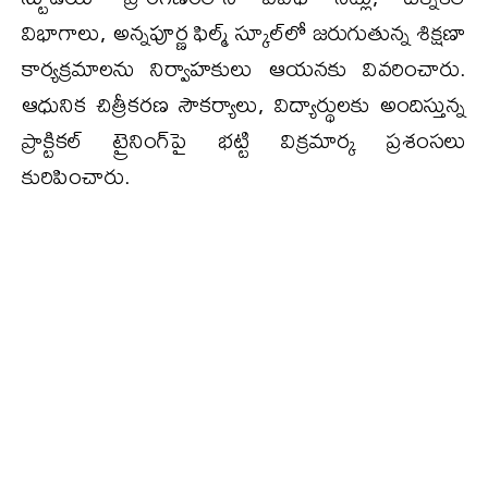
విభాగాలు, అన్నపూర్ణ ఫిల్మ్ స్కూల్‌లో జరుగుతున్న శిక్షణా
కార్యక్రమాలను నిర్వాహకులు ఆయనకు వివరించారు.
ఆధునిక చిత్రీకరణ సౌకర్యాలు, విద్యార్థులకు అందిస్తున్న
ప్రాక్టికల్‌ ట్రైనింగ్‌పై భట్టి విక్రమార్క ప్రశంసలు
కురిపించారు.