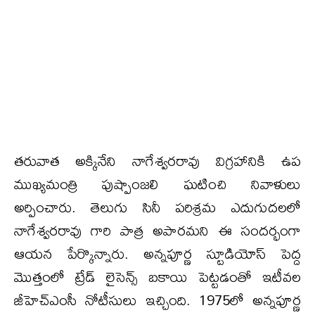
తరువాత అక్కినేని నాగేశ్వరరావు విగ్రహానికి ఉప
ముఖ్యమంత్రి పుష్పాంజలి ఘటించి నివాళులు
అర్పించారు. తెలుగు సినీ పరిశ్రమ ఎదుగుదలలో
నాగేశ్వరరావు గారి పాత్ర అపారమని ఈ సందర్భంగా
ఆయన పేర్కొన్నారు. అన్నపూర్ణ స్టూడియోస్‌ పెద్ద
మొత్తంలో ట్రేడ్ లైసెన్స్ బకాయి పెట్టడంతో ఇటీవల
జీహెచ్ఎంసీ నోటీసులు ఇచ్చింది. 1975లో అన్నపూర్ణ