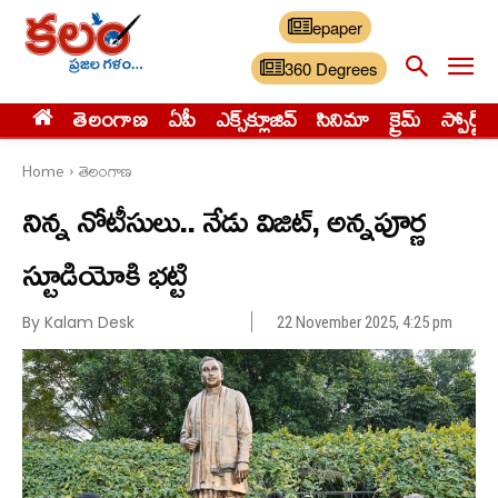
epaper
360 Degrees
తెలంగాణ
ఏపీ
ఎక్స్‌క్లూజివ్‌
సినిమా
క్రైమ్
స్పోర్ట్స్
Home
తెలంగాణ
నిన్న నోటీసులు.. నేడు విజిట్, అన్నపూర్ణ
స్టూడియోకి భట్టి
By Kalam Desk
22 November 2025, 4:25 pm