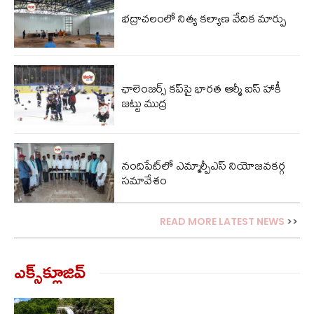
భద్రాచలంలో నిత్య కల్యాణ వేదిక మార్పు
ఛాలెంజర్స్ కప్‌పై భారత ఆర్మీ ఐస్ హాకీ
జట్టు ముద్ర
నందిపేట్‌లో ఎమ్మార్పీఎస్ నియోజవకర్గ
సమావేశం
READ MORE LATEST NEWS
>>
ఎక్స్‌క్లూజివ్‌