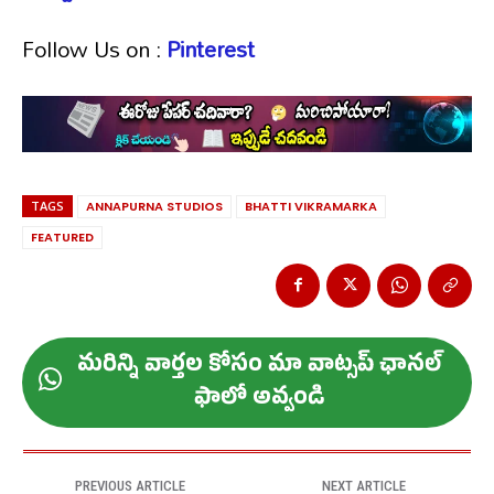
Follow Us on :
Pinterest
TAGS
ANNAPURNA STUDIOS
BHATTI VIKRAMARKA
FEATURED
మ‌రిన్ని వార్త‌ల కోసం మా వాట్స‌ప్ ఛాన‌ల్
ఫాలో అవ్వండి
PREVIOUS ARTICLE
NEXT ARTICLE