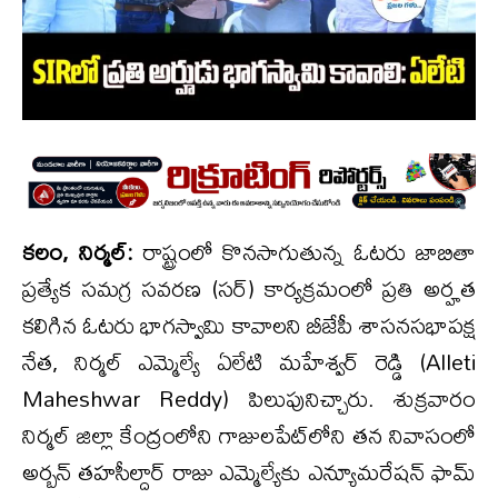
కలం, నిర్మల్:
రాష్ట్రంలో కొనసాగుతున్న ఓటరు జాబితా
ప్రత్యేక సమగ్ర సవరణ (సర్) కార్యక్రమంలో ప్రతి అర్హత
కలిగిన ఓటరు భాగస్వామి కావాలని బీజేపీ శాసనసభాపక్ష
నేత, నిర్మల్ ఎమ్మెల్యే ఏలేటి మహేశ్వర్ రెడ్డి (Alleti
Maheshwar Reddy) పిలుపునిచ్చారు. శుక్రవారం
నిర్మల్ జిల్లా కేంద్రంలోని గాజులపేట్‌లోని తన నివాసంలో
అర్బన్ తహసీల్దార్ రాజు ఎమ్మెల్యేకు ఎన్యూమరేషన్ ఫామ్