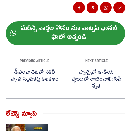
మ‌రిన్ని వార్త‌ల కోసం మా వాట్స‌ప్ ఛాన‌ల్
ఫాలో అవ్వండి
PREVIOUS ARTICLE
NEXT ARTICLE
డీఎంహెచ్ఓలో నకిలీ
స్పోర్ట్స్‌లో జాతీయ
స్పౌజ్ సర్టిఫికెట్ల కలకలం
స్థాయిలో రాణించాలి: సీపీ
శ్వేత
లేటెస్ట్ న్యూస్‌