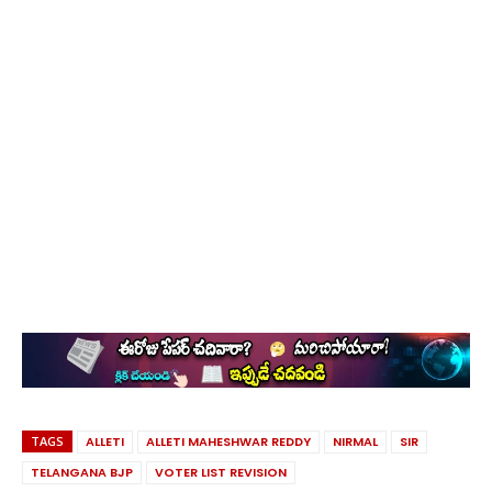
TAGS
ALLETI
ALLETI MAHESHWAR REDDY
NIRMAL
SIR
TELANGANA BJP
VOTER LIST REVISION