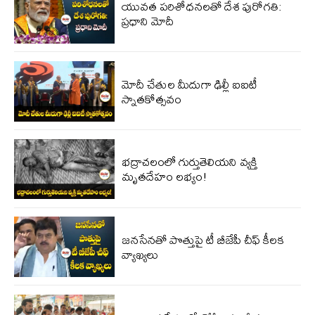
యువత పరిశోధనలతో దేశ పురోగతి:
ప్రధాని మోదీ
మోదీ చేతుల మీదుగా ఢిల్లీ ఐఐటీ
స్నాతకోత్సవం
భద్రాచలంలో గుర్తుతెలియని వ్యక్తి
మృతదేహం లభ్యం!
జ‌న‌సేన‌తో పొత్తుపై టీ బీజేపీ చీఫ్ కీలక
వ్యాఖ్య‌లు