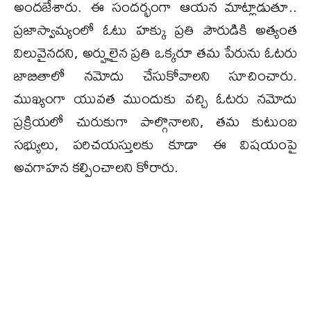
అందజేశారు. ఈ సందర్భంగా ఆయన మాట్లాడుతూ..
ప్రజాస్వామ్యంలో ఓటు హక్కు ప్రతి పౌరుడికి అత్యంత
విలువైనదని, అర్హులైన ప్రతి ఒక్కరూ తమ పేరును ఓటరు
జాబితాలో నమోదు చేసుకోవాలని సూచించారు.
ముఖ్యంగా యువత ముందుకు వచ్చి ఓటరు నమోదు
ప్రక్రియలో చురుకుగా పాల్గొనాలని, తమ కుటుంబ
సభ్యులు, పరిచయస్తులకు కూడా ఈ విషయంపై
అవగాహన కల్పించాలని కోరారు.