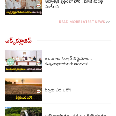
ఆధ్యాత్మిక క్షేత్రంలో చోరీ : మాజీ మంత్రి
పరిశీలన
READ MORE LATEST NEWS
>>
ఎక్స్‌క్లూజివ్‌
తెలంగాణ సర్కార్ నిర్ణయాలు..
ఉన్నతాధికారులకు నిందలు!
పీక్స్‌కు ఎల్‌ నినో!
మిట్టె జలపాతం.. ప్రకృతి ఒడిలో భూతల