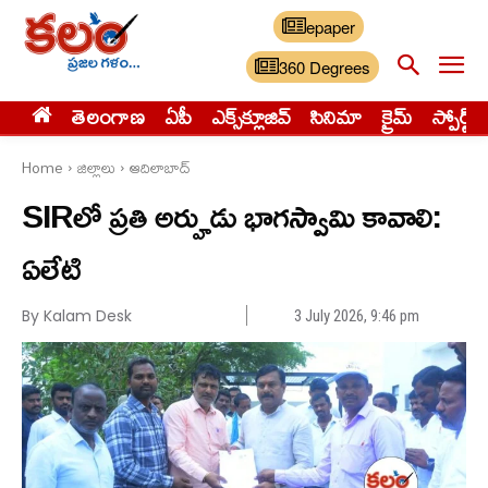
epaper
360 Degrees
తెలంగాణ
ఏపీ
ఎక్స్‌క్లూజివ్‌
సినిమా
క్రైమ్
స్పోర్ట్స్
Home
జిల్లాలు
ఆదిలాబాద్
SIRలో ప్రతి అర్హుడు భాగస్వామి కావాలి:
ఏలేటి
By Kalam Desk
3 July 2026, 9:46 pm