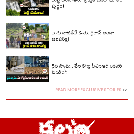
స్వర్గం!
వాగు దాటితేనే ఊరు: గైరాన్ తండా
జలపరీక్ష!
రైస్ స్కామ్.. వేల కోట్ల‌ సీఎంఆర్ రికవరీ
పెండింగ్
READ MORE EXCLUSIVE STORIES
>>