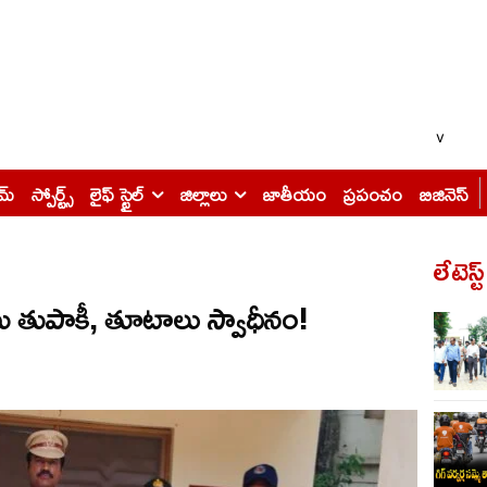
v
ైమ్
స్పోర్ట్స్
లైఫ్ స్టైల్
జిల్లాలు
జాతీయం
ప్రపంచం
బిజినెస్
లేటెస్ట
 నాటు తుపాకీ, తూటాలు స్వాధీనం!