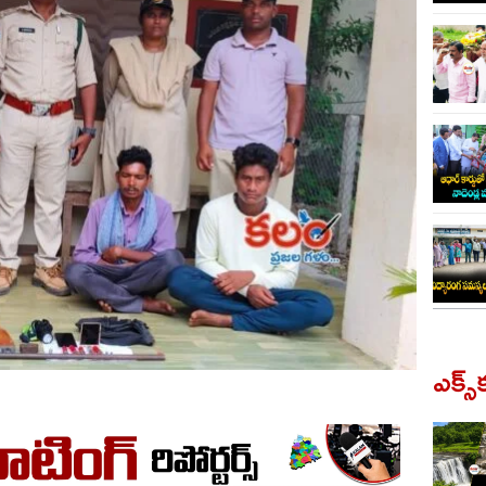
ఎక్స్‌క