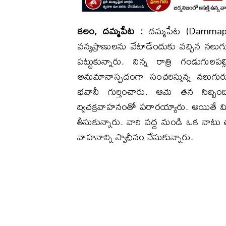
కలం, దమ్మపేట :
దమ్మపేట (Dammape
వన్యప్రాణులను వేటాడేందుకు వచ్చిన నల
పట్టుకున్నారు. నిన్న రాత్రి గండుగుల
అనుమానాస్పదంగా సంచరిస్తున్న నలుగురు
భవానీ గుర్తించారు. ఆమె తన సిబ్బంది
ద్విచక్రవాహనంతో పరారయ్యారు. అయితే మి
తీసుకున్నారు. వారి వద్ద నుండి ఒక నాటు త
వాహనాన్ని స్వాధీనం చేసుకున్నారు.