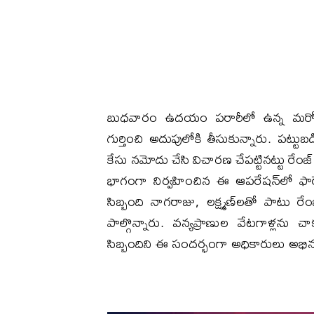
​బుధవారం ఉదయం పరారీలో ఉన్న మరో 
గుర్తించి అదుపులోకి తీసుకున్నారు. పట్
కేసు నమోదు చేసి విచారణ చేపట్టినట్టు రేంజ
భాగంగా నిర్వహించిన ఈ ఆపరేషన్‌లో ఫారెస్
సిబ్బంది నాగరాజు, లక్ష్మణ్‌లతో పాటు 
పాల్గొన్నారు. వన్యప్రాణుల వేటగాళ్లను 
సిబ్బందిని ఈ సందర్భంగా అధికారులు అభి