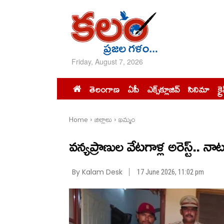
Friday, August 7, 2026
తెలంగాణ
ఏపీ
ఎక్స్‌క్లూజివ్‌
సినిమా
క్ర
Home
జిల్లాలు
ఖమ్మం
వన్యప్రాణుల వేటగాళ్ల అరెస్ట్‌..
By Kalam Desk
17 June 2026, 11:02 pm