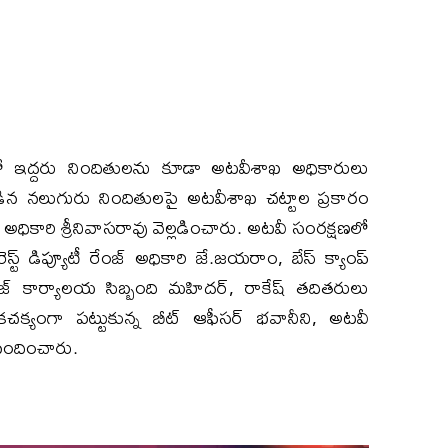
ఇద్దరు నిందితులను కూడా అటవీశాఖ అధికారులు
టుబడిన నలుగురు నిందితులపై అటవీశాఖ చట్టాల ప్రకారం
్ అధికారి శ్రీనివాసరావు వెల్లడించారు. అటవీ సంరక్షణలో
ట్ డిప్యూటీ రేంజ్ అధికారి జే.జయరాం, బేస్ క్యాంప్
రేంజ్ కార్యాలయ సిబ్బంది మహిదర్, రాకేష్ తదితరులు
చాకచక్యంగా పట్టుకున్న బీట్ ఆఫీసర్ భవానీని, అటవీ
నందించారు.