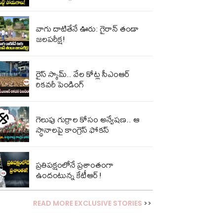
వాగు దాటితేనే ఊరు: గైరాన్ తండా
జలపరీక్ష!
రైస్ స్కామ్.. వేల కోట్ల‌ సీఎంఆర్
రికవరీ పెండింగ్
గెలుపు గుర్రాల కోసం అన్వేషణ.. ఆ
స్థానాలపై కాంగ్రెస్ ఫోకస్
ప్ర‌తిప‌క్షంలోనే ప్ర‌శాంతంగా
ఉందంటున్న కేటీఆర్!
READ MORE EXCLUSIVE STORIES
>>