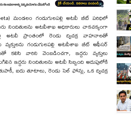
ta) మండలం గండుగులపల్లి అటవీ బీట్ పరిధిలో
ుగురు నిందితులను అటవీశాఖ అధికారులు చాకచక్యంగా
పల్లి అటవీ ప్రాంతంలో రెండు ద్విచక్ర వాహనాలతో
 వ్యక్తులను గండుగులపల్లి అటవీశాఖ బీట్ ఆఫీసర్
తో కలిసి వారిని వెంబడించగా, ఇద్దరు వ్యక్తులు
గిలిన ఇద్దరు నిందితులను అటవీ సిబ్బంది అదుపులోకి
ుపాకీ, ఐదు తూటాలు, రెండు సెల్ ఫోన్లు, ఒక ద్విచక్ర