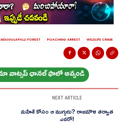
NDUGULAPALLI FOREST
POACHING ARREST
WILDLIFE CRIME
ం మా వాట్స‌ప్ ఛాన‌ల్ ఫాలో అవ్వండి
NEXT ARTICLE
మహేశ్ కోసం ఆ ముగ్గురు? రాజమౌళి తర్వాత
ఎవరో!