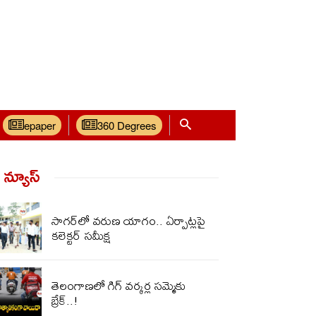
epaper
360 Degrees
్ న్యూస్‌
సాగర్‌లో వరుణ యాగం.. ఏర్పాట్లపై
కలెక్టర్ సమీక్ష
తెలంగాణలో గిగ్ వర్కర్ల సమ్మెకు
బ్రేక్..!