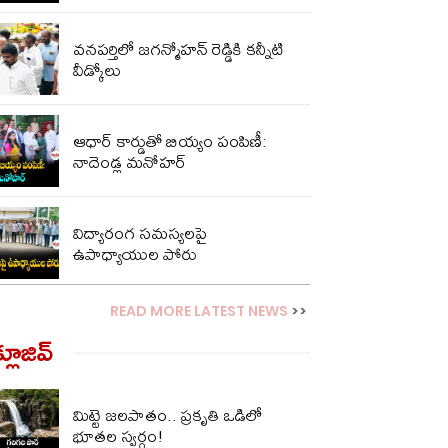
వనపర్తిలో జగన్మోహన్ రెడ్డికి కన్నీటి
వీడ్కోలు
ఆధార్ కార్డుతో బియ్యం పంపిణీ:
నాదెండ్ల మనోహర్
విద్యారంగ సమస్యలపై
ఉపాధ్యాయుల పోరు
READ MORE LATEST NEWS
>>
్లూజివ్‌
మిట్టె జలపాతం.. ప్రకృతి ఒడిలో
భూతల స్వర్గం!