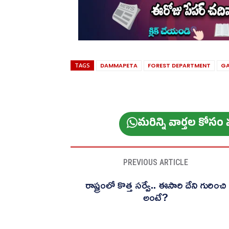
TAGS
DAMMAPETA
FOREST DEPARTMENT
GA
మ‌రిన్ని వార్త‌ల కోస
PREVIOUS ARTICLE
రాష్ట్రంలో కొత్త సర్వే.. ఈసారి దేని గురించి
అంటే?