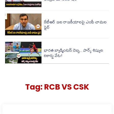
కేటీఆర్ జల రాజకీయాలపై ఎంపీ చామల
ఫైర్
భారత బ్యాడ్మింటన్ దెబ్బ.. పార్క్ శిష్యుల
రికార్డు వేట!
Tag:
RCB VS CSK