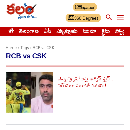
epaper
360 Degrees
తెలంగాణ
ఏపీ
ఎక్స్‌క్లూజివ్‌
సినిమా
క్రైమ్
స్పోర్ట్స్
Home
Tags
RCB vs CSK
RCB vs CSK
చెన్నై వ్యూహాలపై అశ్విన్ ఫైర్..
వరుసగా మూడో ఓటమి!