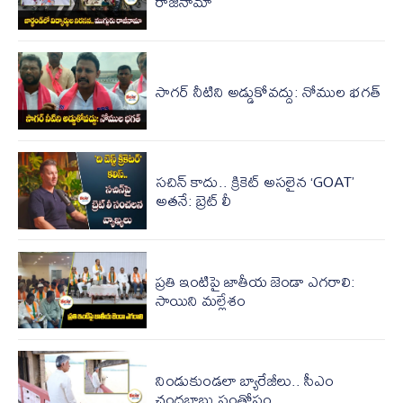
రాజీనామా
సాగర్ నీటిని అడ్డుకోవద్దు: నోముల భగత్
సచిన్ కాదు.. క్రికెట్ అసలైన ‘GOAT’
అతనే: బ్రెట్ లీ
ప్రతి ఇంటిపై జాతీయ జెండా ఎగరాలి:
సాయిని మల్లేశం
నిండుకుండలా బ్యారేజీలు.. సీఎం
చంద్రబాబు సంతోషం