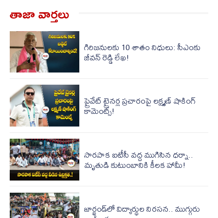
తాజా వార్త‌లు
గిరిజనులకు 10 శాతం నిధులు: సీఎంకు
జీవన్ రెడ్డి లేఖ!
ప్రైవేట్ ట్రైనర్ల ప్రచారంపై లక్ష్మణ్ షాకింగ్
కామెంట్స్!
సారపాక ఐటీసీ వద్ద ముగిసిన ధర్నా..
మృతుడి కుటుంబానికి కీలక హామీ!
జార్ఖండ్‌లో విద్యార్థుల నిరసన.. ముగ్గురు