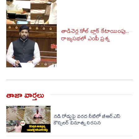
తాడిచెర్ల కోల్ బ్లాక్ కేటాయింపు..
రాజ్యసభలో ఎంపీ ప్రశ్న
తాజా వార్త‌లు
నడి రోడ్డుపై వరద నీటిలో బీఆర్ఎస్
కౌన్సిలర్ వినూత్న నిరసన