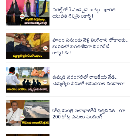
వ‌ర‌ల్డ్‌లోనే పొడ‌వైన జుట్టు.. భారత
యువతి గిన్నిస్ రికార్డ్‌!
పొలం పనులకు వెళ్లి తిరిగిరాని లోకాలకు..
బురదలో విగతజీవిగా సింగరేణి
కార్మికుడు!
ఉమ్మడి వరంగల్‌లో రాజకీయ వేడి..
ఎమ్మెల్యేల పేరుతో అనుచరుల దందాలు!
రోడ్ల మంత్రి ఇలాఖాలోనే నత్తనడక.. రూ.
200 కోట్ల పనులు పెండింగ్