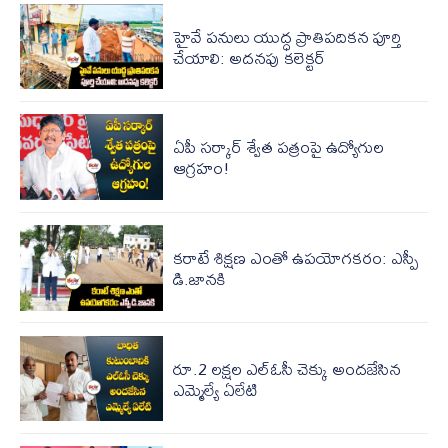
హైవే పనులు యుద్ధ ప్రాతిపదికన పూర్తి
చేయాలి: అదనపు కలెక్టర్
ఏపీ స‌ర్కార్ శ్వేత ప‌త్రంపై ఉద్యోగుల
ఆగ్ర‌హం!
కరాటే శిక్షణ ఎంతో ఉపయోగకరం: ఎస్పీ
డి.జానకి
రూ.2 లక్షల ఎల్‌ఓసీ చెక్కు అందజేసిన
ఎమ్మెల్యే ఏలేటి