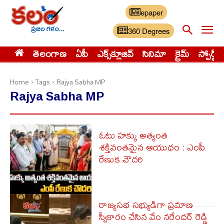
epaper
360 Degrees
తెలంగాణ
ఏపీ
ఎక్స్‌క్లూజివ్‌
సినిమా
క్రైమ్
స్పోర్ట్స్
Home
Tags
Rajya Sabha MP
Rajya Sabha MP
ఓటు హక్కు అత్యంత
శక్తివంతమైన ఆయుధం : ఎంపీ
రేణుక చౌదరి
రాజ్యసభ సభ్యుడిగా ప్రమాణ
స్వీకారం చేసిన వేం నరేందర్ రెడ్డి