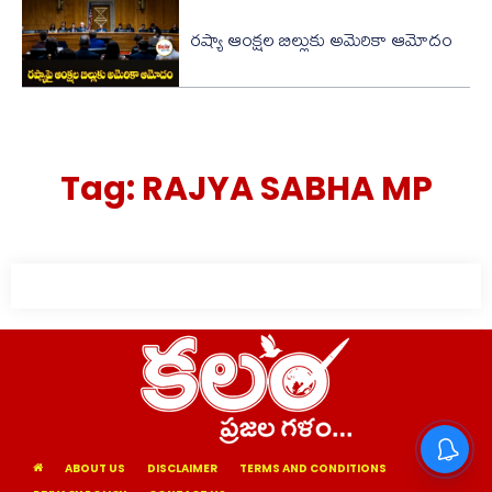
రష్యా ఆంక్షల బిల్లుకు అమెరికా ఆమోదం
Tag:
RAJYA SABHA MP
ABOUT US
DISCLAIMER
TERMS AND CONDITIONS