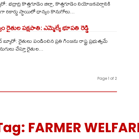
: భద్రాద్రి కొత్తగూడెం జిల్లా, కొత్తగూడెం నియోజకవర్గానికి
ా రికార్డు స్థాయిలో ధాన్యం కొనుగోలు...
త్వం రైతుల పక్షపాతి: ఎమ్మెల్యే భూపతి రెడ్డి
బ్యూరో: రైతులు పండించిన ప్రతి గింజను రాష్ట్ర ప్రభుత్వమే
ుగులు చేస్తూ రైతుల...
Page 1 of 2
Tag:
FARMER WELFAR