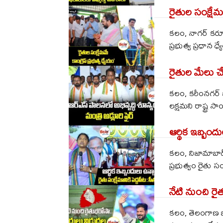
రైతుల సంక్షేమమే
కలం, నాగర్ కర్న
ప్రభుత్వ ప్రధాన ధ
రైతుల మేలు చేయ
కలం, కరీంనగర్ బ్
లక్షమని రాష్ట్ర స
ఆర్థిక ఇబ్బందు
కలం, నిజామాబాద్ బ్
ప్రభుత్వం రైతు సంక
నేటి నుంచి ర
కలం, తెలంగాణ బ్