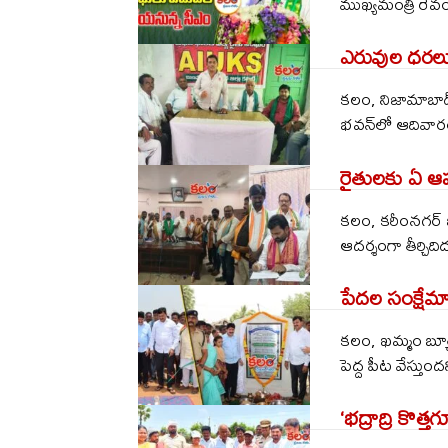
ముఖ్యమంత్రి రేవం
ఎరువుల ధరలు 
కలం, నిజామాబాద్
భవన్‌లో ఆదివార
రైతులకు ఏ ఆ
కలం, కరీంనగర్ బ్
ఆదర్శంగా తీర్చిది
పేదల సంక్షేమాన
కలం, ఖమ్మం బ్యూరో
పెద్ద పీట వేస్తు
‘భద్రాద్రి కొత్