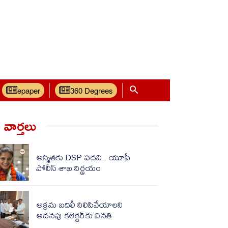
epaper
360 Degrees
వార్త‌లు
అస్మితకు DSP పదవి.. యూపీ
పోలీస్ శాఖ నిర్ణయం
అక్రమ బదిలీ నిలిపివేయాలని
అదనపు కలెక్టర్‌కు వినతి