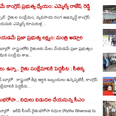
 కాంగ్రెస్ ప్రభుత్వ ధ్యేయం: ఎమ్మెల్యే రాజేష్ రెడ్డి
ూల్: రైతుల సంక్షేమం, వ్యవసాయ రంగ అభివృద్ధే కాంగ్రెస్
్యేయమని ఎమ్మెల్యే కూచుకుళ్ల...
డమే ప్రజా ప్రభుత్వ లక్ష్యం: మంత్రి అడ్లూరి
యూరో: రాష్ట్రంలోని రైతులకు మేలు చేయడమే ప్రజా ప్రభుత్వం
ాంఘిక సంక్షేమ శాఖ...
లు ఉన్నా.. రైతు సంక్షేమానికి పెద్దపీట : సీతక్క
యూరో : రాష్ట్రంలో తీవ్ర ఆర్ధిక ఇబ్బందులు ఉన్నప్పటికీ, కాంగ్రెస్​
్షేమానికి పెద్దపీట...
ైతుభరోసా.. నిధులు విడుదల చేయనున్న సీఎం
యూరో : ఖరీఫ్ సీజన్‌ రైతుభరోసా నిధుల (Rythu Bharosa) ను