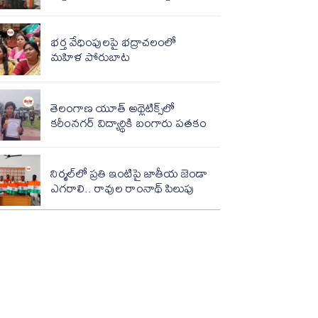
భర్త వేధింపులపై భద్రాచలంలో
మహిళ పోరుబాట
తెలంగాణ యూత్ అథ్లెటిక్స్‌లో
కరీంనగర్ విద్యార్థికి బంగారు పతకం
నిర్మల్‌లో ప్రతి ఇంటిపై జాతీయ జెండా
ఎగరాలి.. రావుల రాంనాథ్ పిలుపు