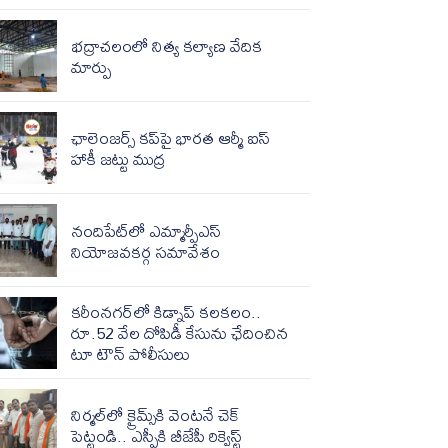
భద్రాచలంలో నిత్య కల్యాణ వేదిక
మార్పు
ఛాలెంజర్స్ కప్‌పై భారత ఆర్మీ ఐస్
హాకీ జట్టు ముద్ర
నందిపేట్‌లో ఎమ్మార్పీఎస్
నియోజవకర్గ సమావేశం
కరీంనగర్‌లో కిడ్నాప్ కలకలం..
రూ.52 వేల దోపిడీ కేసును ఛేదించిన
టూ టౌన్ పోలీసులు
నిర్మల్‌‌లో క్రైమ్స్‌‌కి వెంటనే చెక్
పెట్టండి.. ఎస్పీకి బీజేపీ రిక్వెస్ట్