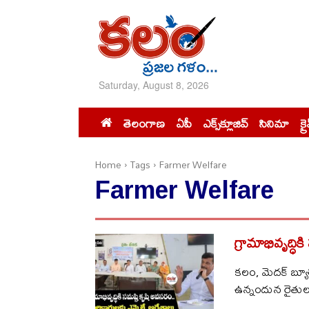
Saturday, August 8, 2026
తెలంగాణ
ఏపీ
ఎక్స్‌క్లూజివ్‌
సినిమా
క్ర
Home
Tags
Farmer Welfare
Farmer Welfare
గ్రామాభివృద్ధికి
క‌లం, మెద‌క్ బ్య
ఉన్నందున రైతుల