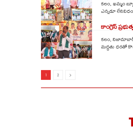
కలం, ఖమ్మం బ్యూరో
ఎన్నడూ లేనివిధంగ
కాంగ్రెస్ ప్రభు
కలం, నిజామాబాద్ 
మద్దతు ధరతో కొన
1
2