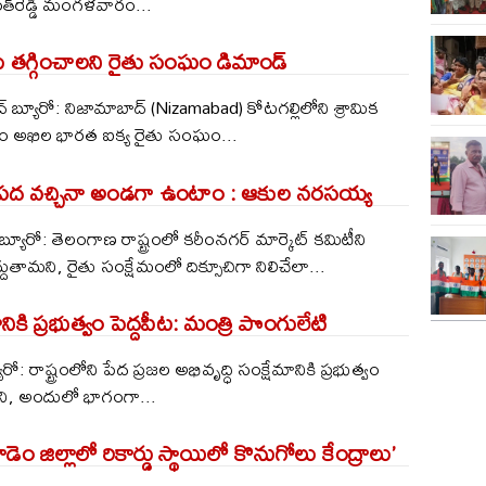
త్‌రెడ్డి మంగళవారం...
తగ్గించాల‌ని రైతు సంఘం డిమాండ్
 బ్యూరో: నిజామాబాద్ (Nizamabad) కోటగల్లిలోని శ్రామిక
ం అఖిల భారత ఐక్య రైతు సంఘం...
పద వచ్చినా అండగా ఉంటాం : ఆకుల నరసయ్య
యూరో: తెలంగాణ రాష్ట్రంలో కరీంనగర్ మార్కెట్ కమిటీని
ద్దుతామని, రైతు సంక్షేమంలో దిక్సూచిగా నిలిచేలా...
ికి ప్రభుత్వం పెద్దపీట: మంత్రి పొంగులేటి
: రాష్ట్రంలోని పేద ప్రజల అభివృద్ధి సంక్షేమానికి ప్రభుత్వం
ందని, అందులో భాగంగా...
తగూడెం జిల్లాలో రికార్డు స్థాయిలో కొనుగోలు కేంద్రాలు’