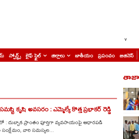
v
ైమ్
స్పోర్ట్స్
లైఫ్ స్టైల్
జిల్లాలు
జాతీయం
ప్రపంచం
బిజినెస్
తాజా 
 సమష్టి కృషి అవసరం : ఎమ్మెల్యే కొత్త ప్ర‌భాక‌ర్ రెడ్డి
ూరో : దుబ్బాక ప్రాంతం పూర్తిగా వ్యవసాయంపై ఆధారపడి
 సంక్షేమం, వారి సమస్యల...