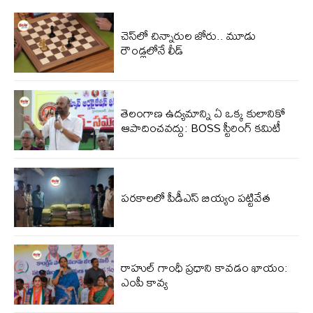
చెస్‌లో చిన్నారుల జోరు.. మూడు
రౌండ్లలోనే లీడ్
తెలంగాణ ఉద్యమాన్ని ఏ ఒక్క కులానికో
ఆపాదించవద్దు: BOSS స్టీరింగ్ కమిటీ
పరకాలలో పీడీఎస్‌ బియ్యం పట్టివేత
రాహుల్ గాంధీ ప్రధాని కావడం ఖాయం:
ఎంపీ కావ్య