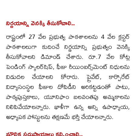
నిర్ణయాన్ని వెనక్కి తీసుకోవాలి..
​రాష్ట్రంలో 27 వేల ప్రభుత్వ పాఠశాలలను 4 వేల క్లస్టర్
పాఠశాలలుగా కుదించే నిర్ణయాన్ని ప్రభుత్వం వెనక్కి
తీసుకోవాలని డిమాండ్ చేశారు. రూ.7 వేల కోట్ల
పెండింగ్ స్కాలర్‌షిప్‌, ఫీజు రీయింబర్స్‌మెంట్ నిధులను
విడుదల చేయాలని కోరారు. ప్రైవేట్, కార్పొరేట్
విద్యాసంస్థల ఫీజుల దోపిడీని అరికట్టడంతో పాటు,
పాఠ్యపుస్తకాలు, యూనిఫాం బలవంతపు అమ్మకాలను
నిలిపివేయాలన్నారు. ఖాళీగా ఉన్న అన్ని ఉపాధ్యాయ,
అధ్యాపక పోస్టులను తక్షణమే భర్తీ చేయాలన్నారు.
మౌలిక సదుపాయాలు కల్పించాలి..