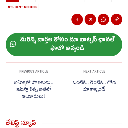
STUDENT UNIONS
మ‌రిన్ని వార్త‌ల కోసం మా వాట్స‌ప్ ఛాన‌ల్
ఫాలో అవ్వండి
PREVIOUS ARTICLE
NEXT ARTICLE
స‌మీక్ష‌లో పాల‌కులు..
ఒంటికి.. రెంటికి.. గోడ
ఇన్‌స్టా రీల్స్ బిజీలో
దూకాల్సిందే
అధికారులు!
లేటెస్ట్ న్యూస్‌