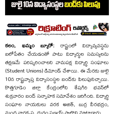
కలం, ఖమ్మం బ్యూరో:
రాష్ట్రంలో విద్యావ్యవస్థను
బలోపేతం చేయడంతో పాటు విద్యార్థుల సమస్యలను
తక్షణమే పరిష్కరించాలని వామపక్ష విద్యార్థి సంఘాలు
(Student Unions) డిమాండ్ చేశాయి. ఈ మేరకు జులై
10న రాష్ట్రవ్యాప్త విద్యాసంస్థల బంద్‌కు పిలుపునిచ్చాయి.
కొత్తగూడెం జిల్లా కేంద్రంలోని శేషగిరి భవన్‌లో
శుక్రవారం బంద్ సన్నాహక సమావేశం జరిగింది. విద్యార్థి
సంఘాల నాయకులు వరక అజిత్, బుర్ర వీరభద్రం,
మంద నాగకృష్ణ, దుర్గం ప్రణయ్ పాల్గొని మాట్లాడారు.