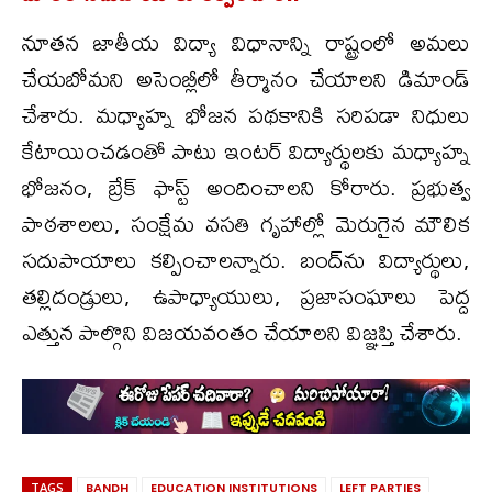
నూతన జాతీయ విద్యా విధానాన్ని రాష్ట్రంలో అమలు
చేయబోమని అసెంబ్లీలో తీర్మానం చేయాలని డిమాండ్
చేశారు. ​మధ్యాహ్న భోజన పథకానికి సరిపడా నిధులు
కేటాయించడంతో పాటు ఇంటర్ విద్యార్థులకు మధ్యాహ్న
భోజనం, బ్రేక్ ఫాస్ట్ అందించాలని కోరారు. ప్రభుత్వ
పాఠశాలలు, సంక్షేమ వసతి గృహాల్లో మెరుగైన మౌలిక
సదుపాయాలు కల్పించాలన్నారు. బంద్‌ను విద్యార్థులు,
తల్లిదండ్రులు, ఉపాధ్యాయులు, ప్రజాసంఘాలు పెద్ద
ఎత్తున పాల్గొని విజయవంతం చేయాలని విజ్ఞప్తి చేశారు.
TAGS
BANDH
EDUCATION INSTITUTIONS
LEFT PARTIES