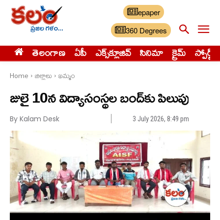
epaper
360 Degrees
తెలంగాణ
ఏపీ
ఎక్స్‌క్లూజివ్‌
సినిమా
క్రైమ్
స్పోర్ట్స్
Home
జిల్లాలు
ఖమ్మం
జులై 10న విద్యాసంస్థల బంద్‌కు పిలుపు
By Kalam Desk
3 July 2026, 8:49 pm