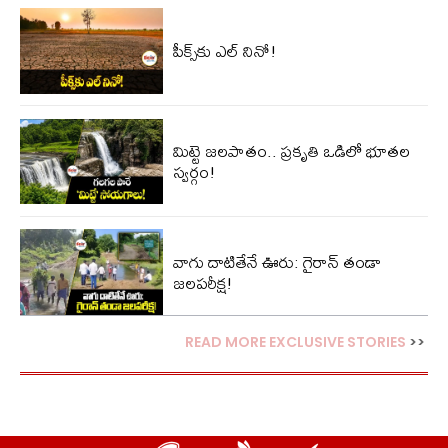
పీక్స్‌కు ఎల్‌ నినో!
మిట్టె జలపాతం.. ప్రకృతి ఒడిలో భూతల
స్వర్గం!
వాగు దాటితేనే ఊరు: గైరాన్ తండా
జలపరీక్ష!
READ MORE EXCLUSIVE STORIES
>>