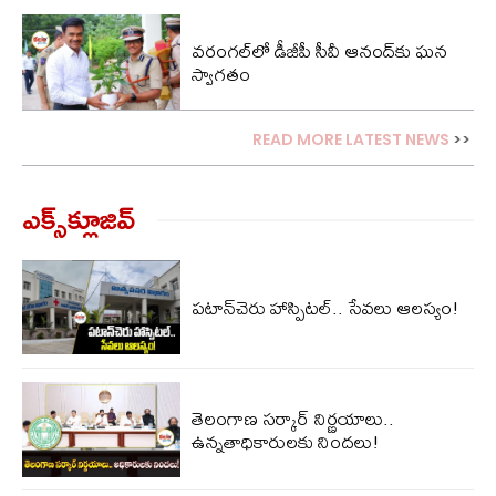
వరంగల్‌లో డీజీపీ సీవీ ఆనంద్‌కు ఘన
స్వాగతం
READ MORE LATEST NEWS
>>
ఎక్స్‌క్లూజివ్‌
పటాన్‌చెరు హాస్పిటల్.. సేవలు ఆలస్యం!
తెలంగాణ సర్కార్ నిర్ణయాలు..
ఉన్నతాధికారులకు నిందలు!