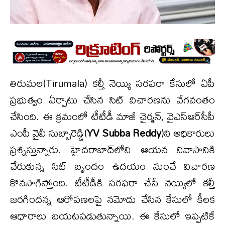
తిరుమల(Tirumala) కల్తీ నెయ్యి సరఫరా కేసులో ఏపీ
ప్రభుత్వం ఏర్పాటు చేసిన సిట్ విచారణను వేగవంతం
చేసింది. ఈ క్రమంలో టీటీడీ మాజీ చైర్మన్‌, వైఎస్‌ఆర్‌సీపీ
ఎంపీ వైవీ సుబ్బారెడ్డి(
YV Subba Reddy
)ని అధికారులు
ప్రశ్నిస్తున్నారు. హైదరాబాద్‌లోని ఆయన నివాసానికి
చేరుకున్న సిట్ బృందం ఉదయం నుంచే విచారణ
కొనసాగిస్తోంది. టీటీడీకి సరఫరా చేసే నెయ్యిలో కల్తీ
జరగిందన్న ఆరోపణలపై నమోదు చేసిన కేసులో కీలక
ఆధారాలు బయటపడుతున్నాయి. ఈ కేసులో ఇప్పటికే