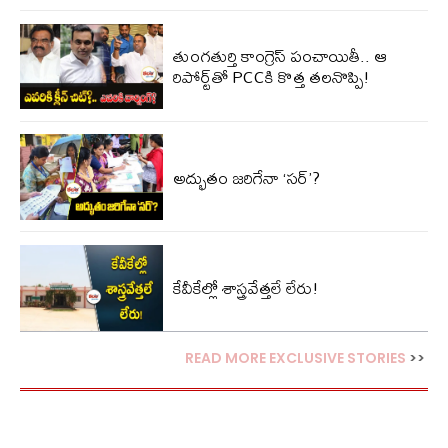
తుంగతుర్తి కాంగ్రెస్‌ పంచాయితీ.. ఆ
రిపోర్ట్‌తో PCCకి కొత్త తలనొప్పి!
అద్భుతం జరిగేనా ‘సర్’?
కేవీకేల్లో శాస్త్రవేత్తలే లేరు!
READ MORE EXCLUSIVE STORIES
>>