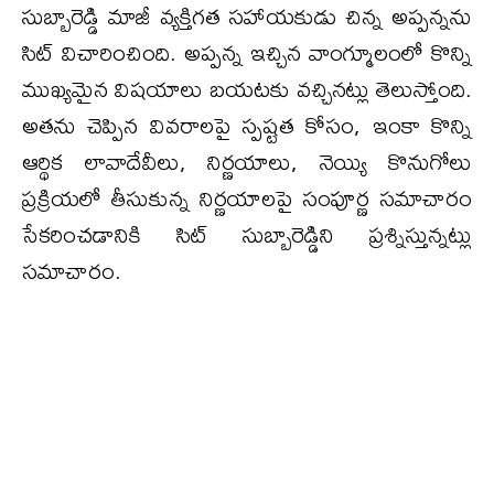
సుబ్బారెడ్డి మాజీ వ్యక్తిగత సహాయకుడు చిన్న అప్పన్నను
సిట్ విచారించింది. అప్పన్న ఇచ్చిన వాంగ్మూలంలో కొన్ని
ముఖ్యమైన విషయాలు బయటకు వచ్చినట్లు తెలుస్తోంది.
అతను చెప్పిన వివరాలపై స్పష్టత కోసం, ఇంకా కొన్ని
ఆర్థిక లావాదేవీలు, నిర్ణయాలు, నెయ్యి కొనుగోలు
ప్రక్రియలో తీసుకున్న నిర్ణయాలపై సంపూర్ణ సమాచారం
సేకరించడానికి సిట్ సుబ్బారెడ్డిని ప్రశ్నిస్తున్నట్లు
సమాచారం.