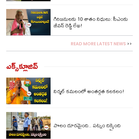
గిరిజనులకు 10 శాతం నిధులు: సీఎంకు
జీవన్ రెడ్డి లేఖ!
READ MORE LATEST NEWS
>>
ఎక్స్‌క్లూజివ్‌
నిర్మల్ కమలంలో అంతర్గత కలకలం!
పొలం దూరమైంది.. పట్నం దిక్కైంది