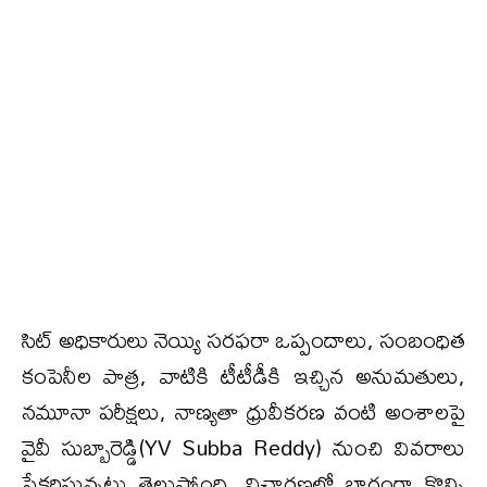
సిట్ అధికారులు నెయ్యి సరఫరా ఒప్పందాలు, సంబంధిత
కంపెనీల పాత్ర, వాటికి టీటీడీకి ఇచ్చిన అనుమతులు,
నమూనా పరీక్షలు, నాణ్యతా ధ్రువీకరణ వంటి అంశాలపై
వైవీ సుబ్బారెడ్డి(YV Subba Reddy) నుంచి వివరాలు
సేకరిస్తున్నట్టు తెలుస్తోంది. విచారణలో భాగంగా కొన్ని