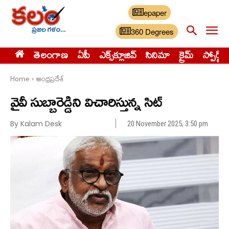
epaper
360 Degrees
తెలంగాణ
ఏపీ
ఎక్స్‌క్లూజివ్‌
సినిమా
క్రైమ్
స్పోర్ట్స్
Home
ఆంధ్రప్రదేశ్
వైవీ సుబ్బారెడ్డిని విచారిస్తున్న సిట్
By Kalam Desk
20 November 2025, 3:50 pm