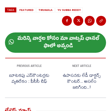
TAGS
FEATURED
TIRUMALA
YV SUBBA REDDY
మ‌రిన్ని వార్త‌ల కోసం మా వాట్స‌ప్ ఛాన‌ల్
ఫాలో అవ్వండి
PREVIOUS ARTICLE
NEXT ARTICLE
బూటకపు ఎన్‌కౌంటర్లకు
ఉపాసనకు లేడీ డాక్టర్స్
వ్యతిరేకం : పీసీసీ చీఫ్
కౌంటర్.. అసలేం
జరిగింది..!
లేటెస్ట్ న్యూస్‌