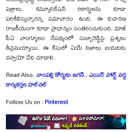
పత్రాలు, కమ్యూనికేషన్‌ రికార్డులను కూడా
పరిశీలిస్తున్నారన్న సమాచారం ఉంది. ఈ విచారణ
రాజకీయంగా కూడా ప్రాధాన్యం సంతరించుకుంది. మాజీ
పీఏ వాంగ్మూలం నేపథ్యంలో సుబ్బారెడ్డిపై ప్రశ్నలు
తీవ్రమయ్యాయి. ఈ కేసులో ఏయే నిజాలు బయటకు
వస్తాయో వేచి చూడాలి.
Read Also:
నాంపల్లి కోర్టుకు జగన్.. ఎయిర్ పోర్ట్ వద్ద
కార్యకర్తల హల్‌చల్
Follow Us on :
Pinterest