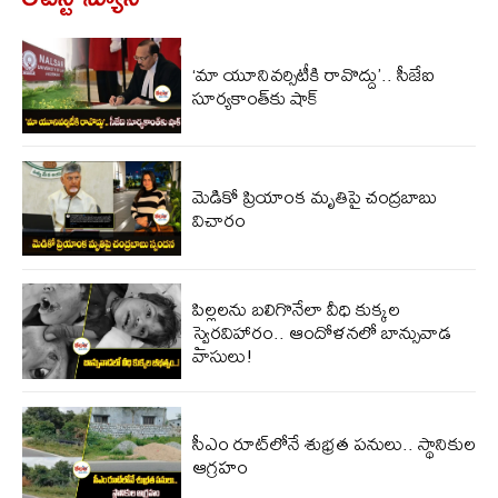
‘మా యూనివర్సిటీకి రావొద్దు’.. సీజేఐ
సూర్యకాంత్‌కు షాక్
మెడికో ప్రియాంక మృతిపై చంద్రబాబు
విచారం
పిల్లలను బలిగొనేలా వీధి కుక్కల
స్వైరవిహారం.. ఆందోళనలో బాన్సువాడ
వాసులు!
సీఎం రూట్‌లోనే శుభ్రత పనులు.. స్థానికుల
ఆగ్రహం