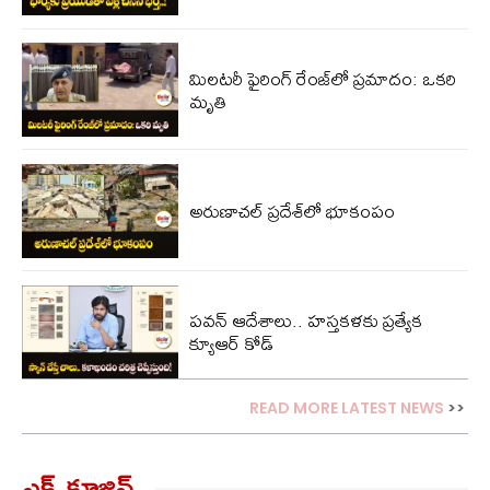
మిలటరీ ఫైరింగ్ రేంజ్‌లో ప్రమాదం: ఒకరి
మృతి
అరుణాచల్ ప్రదేశ్‌లో భూకంపం
పవన్ ఆదేశాలు.. హస్తకళకు ప్రత్యేక
క్యూఆర్ కోడ్
READ MORE LATEST NEWS
>>
ఎక్స్‌క్లూజివ్‌