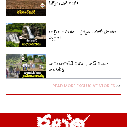
పీక్స్‌కు ఎల్‌ నినో!
మిట్టె జలపాతం.. ప్రకృతి ఒడిలో భూతల
స్వర్గం!
వాగు దాటితేనే ఊరు: గైరాన్ తండా
జలపరీక్ష!
READ MORE EXCLUSIVE STORIES
>>