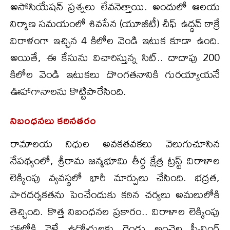
అసోసియేషన్ ప్రశ్నలు లేవనెత్తాయి. అందులో ఆలయ
నిర్మాణ సమయంలో శివసేన (యూబీటీ) చీఫ్ ఉద్ధవ్ ఠాక్రే
విరాళంగా ఇచ్చిన 4 కిలోల వెండి ఇటుక కూడా ఉంది.
అయితే, ఈ కేసును విచారిస్తున్న సిట్.. దాదాపు 200
కిలోల వెండి ఇటుకలు దొంగతనానికి గురయ్యాయనే
ఊహాగానాలను కొట్టిపారేసింది.
నిబంధనలు కఠినతరం
రామాలయ నిధుల అవకతవకలు వెలుగుచూసిన
నేపథ్యంలో, శ్రీరామ జన్మభూమి తీర్థ క్షేత్ర ట్రస్ట్ విరాళాల
లెక్కింపు వ్యవస్థలో భారీ మార్పులు చేసింది. భద్రత,
పారదర్శకతను పెంచేందుకు కఠిన చర్యలు అమలులోకి
తెచ్చింది. కొత్త నిబంధనల ప్రకారం.. విరాళాల లెక్కింపు
హాల్లోకి వెళ్లే ఉద్యోగులకు రెండు అంచెల స్క్రీనింగ్