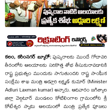
కలం, కరీంనగర్ బ్యూరో:
పుష్కరాలకు ముందే గోదావరి
తీరంలోని ఆలయాలకు స‌రికొత్త‌ శోభ తీసుకురావడానికి
రాష్ట్ర ప్రభుత్వం ముందుకు సాగుతుందని రాష్ట్ర సాంఘీక
సంక్షేమ శాఖ మంత్రి అడ్లూరి లక్ష్మణ్ కుమార్ (Minister
Adluri Laxman kumar) అన్నారు. ఆదివారం జగిత్యాల
జిల్లా వెల్గటూర్ మండలం కోటిలింగాల గ్రామంలోని శ్రీ
కోటేశ్వర స్వామి ఆలయంలో మంత్రి ప్రత్యేక పూజలు