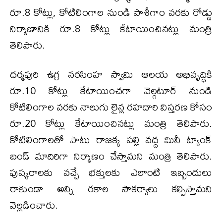
రూ.8 కోట్లు, కోటిలింగాల నుండి పాశీగాం వరకు రోడ్డు
నిర్మాణానికి రూ.8 కోట్లు కేటాయించినట్లు మంత్రి
తెలిపారు.
ధర్మపురి ఉగ్ర నరసింహ స్వామి ఆలయ అభివృద్ధికి
రూ.10 కోట్లు కేటాయించగా వెల్గటూర్ నుండి
కోటిలింగాల వరకు నాలుగు లైన్ల రహదారి విస్తరణ కోసం
రూ.20 కోట్లు కేటాయించినట్లు మంత్రి తెలిపారు.
కోటిలింగాలతో పాటు రాజక్క పల్లి వద్ద మినీ ట్యాంక్
బండ్ మాదిరిగా నిర్మాణం చేస్తామని మంత్రి తెలిపారు.
పుష్కరాలకు వచ్చే భక్తులకు ఎలాంటి ఇబ్బందులు
రాకుండా అన్ని రకాల సౌకర్యాలు కల్పిస్తామని
వెల్ల‌డించారు.