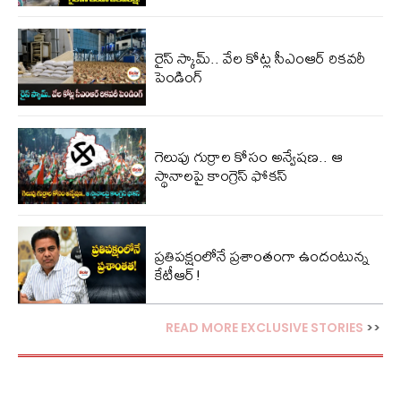
రైస్ స్కామ్.. వేల కోట్ల‌ సీఎంఆర్ రికవరీ
పెండింగ్
గెలుపు గుర్రాల కోసం అన్వేషణ.. ఆ
స్థానాలపై కాంగ్రెస్ ఫోకస్
ప్ర‌తిప‌క్షంలోనే ప్ర‌శాంతంగా ఉందంటున్న
కేటీఆర్!
READ MORE EXCLUSIVE STORIES
>>