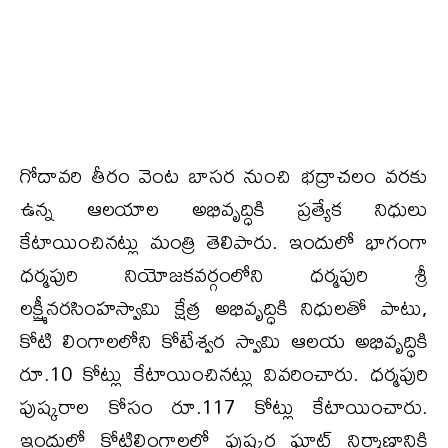
గోదావరి తీరం వెంట బాసర నుంచి భద్రాచలం వరకు
ఉన్న ఆలయాల అభివృద్ధికి ప్రత్యేక నిధులు
కేటాయించినట్లు మంత్రి తెలిపారు. ఇందులో భాగంగా
ధర్మపురి నియోజకవర్గంలోని ధర్మపురి శ్రీ
లక్ష్మీనరసింహస్వామి క్షేత్ర అభివృద్ధికి నిధుల‌తో పాటు,
కోటి లింగాలలోని కోటేశ్వర స్వామి ఆలయ అభివృద్ధికి
రూ.10 కోట్లు కేటాయించినట్లు వివరించారు. ధర్మపురి
పుష్కరాల కోసం రూ.117 కోట్లు కేటాయించారు.
ఇందులో కోటిలింగాలలో పుష్కర ఘాట్ నిర్మాణానికి