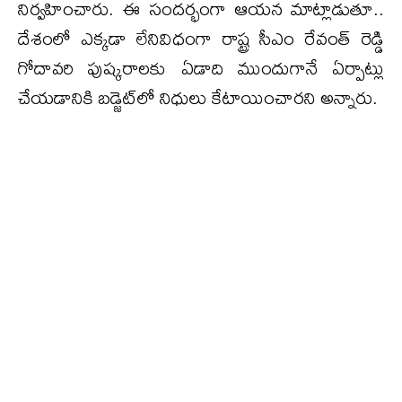
నిర్వహించారు. ఈ సందర్భంగా ఆయ‌న‌ మాట్లాడుతూ..
దేశంలో ఎక్కడా లేనివిధంగా రాష్ట్ర సీఎం రేవంత్ రెడ్డి
గోదావరి పుష్కరాలకు ఏడాది ముందుగానే ఏర్పాట్లు
చేయడానికి బడ్జెట్‌లో నిధులు కేటాయించారని అన్నారు.