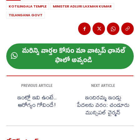
KOTILINGALA TEMPLE
MINISTER ADLURI LAXMAN KUMAR
TELANGANA GOVT
మ‌రిన్ని వార్త‌ల కోసం మా వాట్స‌ప్ ఛాన‌ల్
ఫాలో అవ్వండి
PREVIOUS ARTICLE
NEXT ARTICLE
ఇంట్లో ఇవి ఉంటే..
ఇందిరమ్మ ఇండ్లు
ఆరోగ్యం గోవిందే!
పేదలకు వరం: చండూరు
మున్సిపల్ చైర్మన్