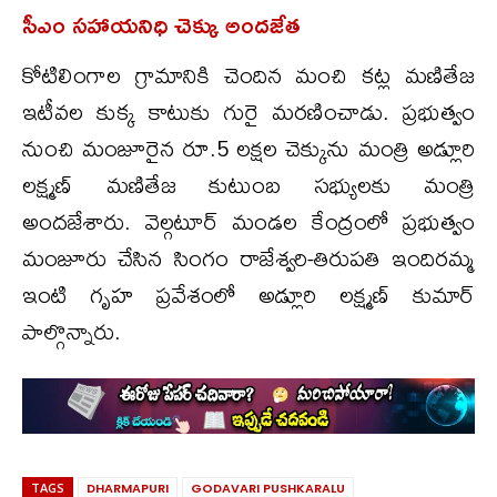
సీఎం సహాయనిధి చెక్కు అందజేత
కోటిలింగాల గ్రామానికి చెందిన మంచి కట్ల మణితేజ
ఇటీవల కుక్క కాటుకు గురై మరణించాడు. ప్రభుత్వం
నుంచి మంజూరైన రూ.5 లక్షల చెక్కును మంత్రి అడ్లూరి
లక్ష్మణ్ మణితేజ కుటుంబ సభ్యులకు మంత్రి
అందజేశారు. వెల్గటూర్ మండల కేంద్రంలో ప్రభుత్వం
మంజూరు చేసిన సింగం రాజేశ్వరి-తిరుపతి ఇందిరమ్మ
ఇంటి గృహ ప్రవేశంలో అడ్లూరి లక్ష్మణ్ కుమార్
పాల్గొన్నారు.
TAGS
DHARMAPURI
GODAVARI PUSHKARALU