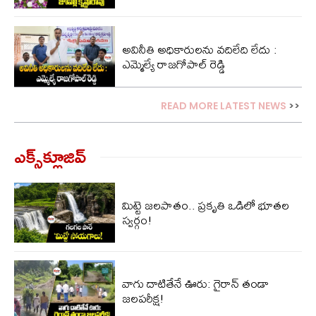
అవినీతి అధికారులను వదిలేది లేదు :
ఎమ్మెల్యే రాజగోపాల్ రెడ్డి
READ MORE LATEST NEWS
>>
ఎక్స్‌క్లూజివ్‌
మిట్టె జలపాతం.. ప్రకృతి ఒడిలో భూతల
స్వర్గం!
వాగు దాటితేనే ఊరు: గైరాన్ తండా
జలపరీక్ష!