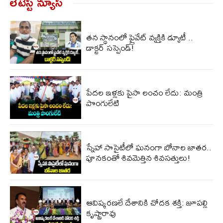
లేటెస్ట్ న్యూస్‌
తన స్థానంలో ప్రైవేట్ వ్యక్తికి డ్యూటీ ..
డాక్టర్​ సస్పెండ్!
పేదల ఇళ్లకు పైసా లంచం లేదు: మంత్రి
పొంగులేటి
స్నేహా సొసైటీలో ఘనంగా బోనాల జాతర..
పూనకంతో శివమెత్తిన శివసత్తులు!
ఆవిష్కరణలే దేశానికి చోదక శక్తి: జూపల్లి
కృష్ణారావు