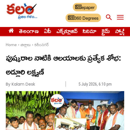
epaper
360 Degrees
తెలంగాణ
ఏపీ
ఎక్స్‌క్లూజివ్‌
సినిమా
క్రైమ్
స్పోర్ట్స్
Home
జిల్లాలు
కరీంనగర్
పుష్కరాల నాటికి ఆలయాలకు ప్రత్యేక శోభ:
అడ్లూరి లక్ష్మణ్
By Kalam Desk
5 July 2026, 6:10 pm