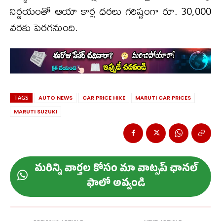
నిర్ణయంతో ఆయా కార్ల ధరలు గరిష్ఠంగా రూ. 30,000
వరకు పెరగనుంది.
TAGS
AUTO NEWS
CAR PRICE HIKE
MARUTI CAR PRICES
MARUTI SUZUKI
మ‌రిన్ని వార్త‌ల కోసం మా వాట్స‌ప్ ఛాన‌ల్
ఫాలో అవ్వండి