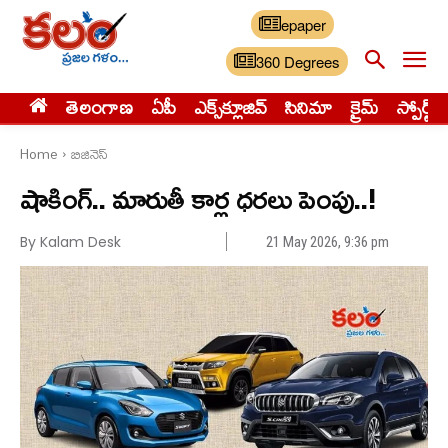
epaper
360 Degrees
తెలంగాణ
ఏపీ
ఎక్స్‌క్లూజివ్‌
సినిమా
క్రైమ్
స్పోర్ట్స్
Home
బిజినెస్
షాకింగ్.. మారుతీ కార్ల ధరలు పెంపు..!
By Kalam Desk
21 May 2026, 9:36 pm