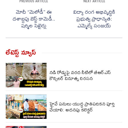
PREVIOUS ARTICLE
NEXT ARTICLE
మోదీ “మెలోడీ” ఈ
విద్యా రంగ అభివృద్ధికి
ద‌శాబ్ద‌పు బెస్ట్ కామెడీ..
ప్రభుత్వ ప్రాధాన్యత:
ష‌ర్మిల సెటైర్లు
ఎమ్మెల్యే సంజయ్
లేటెస్ట్ న్యూస్‌
నడి రోడ్డుపై వరద నీటిలో బీఆర్ఎస్
కౌన్సిలర్ వినూత్న నిరసన
హైవే పనులు యుద్ధ ప్రాతిపదికన పూర్తి
చేయాలి: అదనపు కలెక్టర్