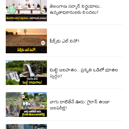
తెలంగాణ సర్కార్ నిర్ణయాలు..
ఉన్నతాధికారులకు నిందలు!
పీక్స్‌కు ఎల్‌ నినో!
మిట్టె జలపాతం.. ప్రకృతి ఒడిలో భూతల
స్వర్గం!
వాగు దాటితేనే ఊరు: గైరాన్ తండా
జలపరీక్ష!