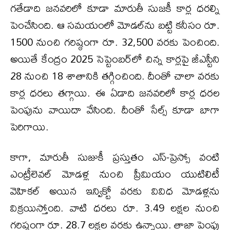
గతేడాది జనవరిలో కూడా మారుతీ సుజకీ కార్ల ధరల్ని
పెంచేసింది. ఆ సమయంలో మోడల్‌ను బట్టి కనీసం రూ.
1500 నుంచి గరిష్ఠంగా రూ. 32,500 వరకు పెంచింది.
అయితే కేంద్రం 2025 సెప్టెంబర్‌లో చిన్న కార్లపై జీఎస్టీని
28 నుంచి 18 శాతానికి తగ్గించింది. దీంతో చాలా వరకు
కార్ల ధరలు తగ్గాయి. ఈ ఏడాది జనవరిలో కార్ల ధరల
పెంపును వాయిదా వేసింది. దీంతో సేల్స్ కూడా బాగా
పెరిగాయి.
కాగా, మారుతీ సుజుకీ ప్రస్తుతం ఎస్‌-ప్రెస్సో వంటి
ఎంట్రీలెవల్‌ మోడళ్ల నుంచి ప్రీమియం యుటిలిటీ
వెహికల్‌ అయిన ఇన్విక్టో వరకు వివిధ మోడళ్లను
విక్రయిస్తోంది. వాటి ధరలు రూ. 3.49 లక్షల నుంచి
గరిష్ఠంగా రూ. 28.7 లక్షల వరకు ఉన్నాయి. తాజా పెంపు