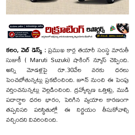
కలం, వెబ్ డెస్క్ :
ప్రముఖ కార్ల తయారీ సంస్థ మారుతీ
సుజుకీ ( Maruti Suzuki) షాకింగ్ న్యూస్ చెప్పింది.
అన్ని మోడళ్లపై రూ.30వేల వరకు ధరలు
పెంచబోతున్నట్లు ప్రకటించింది. జూన్ నుంచి ఈ పెంపు
వర్తించనున్నట్లు వెల్లడించింది. ద్రవ్యోల్బణ ఒత్తిళ్లు, ముడి
పదార్థాల ధరల భారం, పెరిగిన వ్యయాల కారణంగా
తప్పనిసరి పరిస్థితుల్లో ఈ నిర్ణయం తీసుకోవాల్సి
వచ్చిందని వివరించింది.