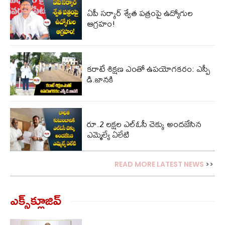
ఏపీ స‌ర్కార్ శ్వేత ప‌త్రంపై ఉద్యోగుల
ఆగ్ర‌హం!
కరాటే శిక్షణ ఎంతో ఉపయోగకరం: ఎస్పీ
డి.జానకి
రూ.2 లక్షల ఎల్‌ఓసీ చెక్కు అందజేసిన
ఎమ్మెల్యే ఏలేటి
READ MORE LATEST NEWS
>>
ఎక్స్‌క్లూజివ్‌