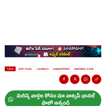
TAGS
DSP TILAK
JAHNAVI
KIDNAPPERS
MISSING CASE
మ‌రిన్ని వార్త‌ల కోసం మా వాట్స‌ప్ ఛాన‌ల్
ఫాలో అవ్వండి