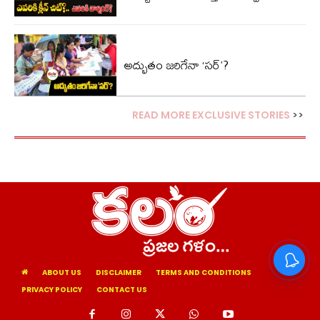
అద్భుతం జరిగేనా ‘సర్’?
READ MORE EXCLUSIVE STORIES
>>
ABOUT US
DISCLAIMER
TERMS AND CONDITIONS
PRIVACY POLICY
CONTACT US