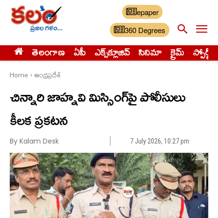
epaper
360 Degrees
తెలంగాణ
ఏపీ
ఎక్స్‌క్లూజివ్‌
సినిమా
క్రైమ్
స్పోర్ట్స్
Home
ఆంధ్రప్రదేశ్
చిన్నారి జాహ్నవి మిస్సింగ్‌పై పోలీసులు
కీలక ప్రకటన
By Kalam Desk
7 July 2026, 10:27 pm