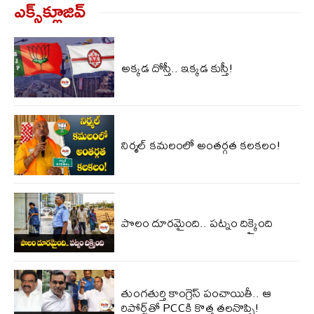
ఎక్స్‌క్లూజివ్‌
అక్కడ దోస్తీ.. ఇక్కడ కుస్తీ!
నిర్మల్ కమలంలో అంతర్గత కలకలం!
పొలం దూరమైంది.. పట్నం దిక్కైంది
తుంగతుర్తి కాంగ్రెస్‌ పంచాయితీ.. ఆ
రిపోర్ట్‌తో PCCకి కొత్త తలనొప్పి!