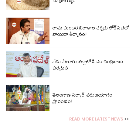
సన్నబియ్యం
రామ మందిర విరాళాల చ‌ర్చ‌కు లోక్‌స‌భ‌లో
వాయిదా తీర్మానం!
నేడు ఏలూరు జిల్లాలో సీఎం చంద్రబాబు
పర్యటన
తెలంగాణ స‌ర్కార్ వ‌రుణ‌యాగం
ప్రారంభం!
READ MORE LATEST NEWS
>>