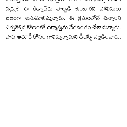
వ్యక్తులే ఈ కిడ్నాప్‌కు పాల్పడి ఉంటారని పోలీసులు
బలంగా అనుమానిస్తున్నారు. ఈ క్రమంలోనే చిన్నారిని
ఎత్తుకెళ్లిన కోణంలో దర్యాప్తును వేగవంతం చేశామన్నారు.
పాప ఆచూకీ కోసం గాలిస్తున్నామని డీఎస్పీ వెల్లడించారు.