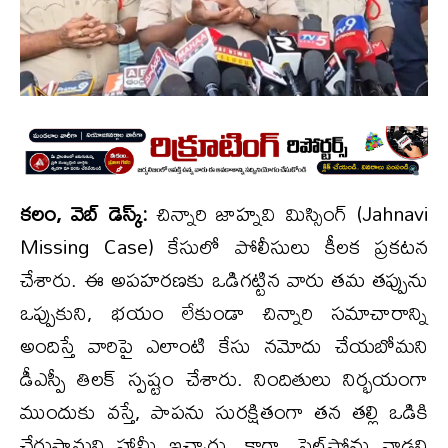
కలం, వెబ్ డెస్క్:
చిన్నారి జాహ్నవి మిస్సింగ్ (Jahnavi
Missing Case) కేసులో పోలీసులు కీలక ప్రకటన
చేశారు. ఈ అపహరణకు ఒడిగట్టిన వారు తమ తప్పును
ఒప్పుకుని, భయం లేకుండా చిన్నారి సమాచారాన్ని
అందిస్తే వారిపై ఎలాంటి కేసు నమోదు చేయబోమని
డీఎస్పీ తిలక్ స్పష్టం చేశారు. నిందితులు నిర్భయంగా
ముందుకు వస్తే, పాపను సురక్షితంగా తన తల్లి ఒడికి
చేరుస్తామని హామీ ఇచ్చారు. కాగా, సెల్‌ఫోన్లు వాడని