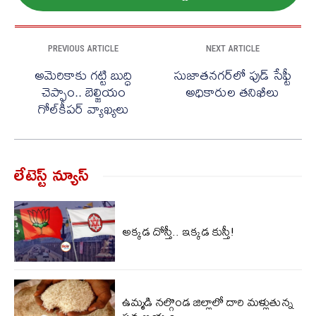
PREVIOUS ARTICLE
NEXT ARTICLE
అమెరికాకు గట్టి బుద్ధి
సుజాతనగర్‌లో ఫుడ్ సేఫ్టీ
చెప్పాం.. బెల్జియం
అధికారుల తనిఖీలు
గోల్‌కీపర్ వ్యాఖ్యలు
లేటెస్ట్ న్యూస్‌
అక్కడ దోస్తీ.. ఇక్కడ కుస్తీ!
ఉమ్మడి నల్గొండ జిల్లాలో దారి మళ్లుతున్న