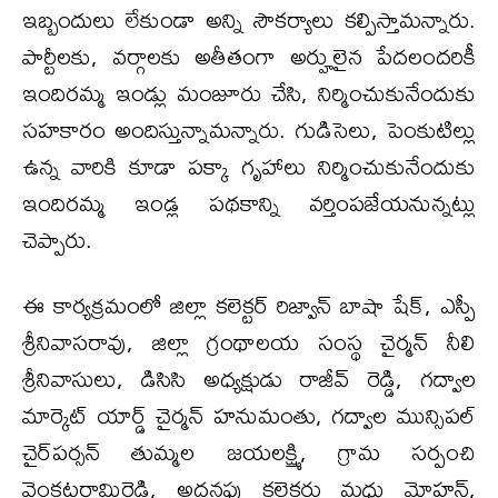
ఇబ్బందులు లేకుండా అన్ని సౌకర్యాలు కల్పిస్తామన్నారు.
పార్టీలకు, వర్గాలకు అతీతంగా అర్హులైన పేదలందరికీ
ఇందిరమ్మ ఇండ్లు మంజూరు చేసి, నిర్మించుకునేందుకు
సహకారం అందిస్తున్నామన్నారు. గుడిసెలు, పెంకుటిల్లు
ఉన్న వారికి కూడా పక్కా గృహాలు నిర్మించుకునేందుకు
ఇందిరమ్మ ఇండ్ల పథకాన్ని వర్తింపజేయనున్నట్లు
చెప్పారు.
ఈ కార్యక్రమంలో జిల్లా కలెక్టర్ రిజ్వాన్ బాషా షేక్, ఎస్పీ
శ్రీనివాసరావు, జిల్లా గ్రంథాలయ సంస్థ చైర్మన్ నీలి
శ్రీనివాసులు, డిసిసి అధ్యక్షుడు రాజీవ్ రెడ్డి, గద్వాల
మార్కెట్ యార్డ్ చైర్మన్ హనుమంతు, గద్వాల మున్సిపల్
చైర్‌పర్సన్ తుమ్మల జయలక్ష్మి, గ్రామ సర్పంచి
వెంకటరామిరెడ్డి, అదనపు కలెక్టర్లు మధు మోహన్,