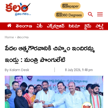
epaper
360 Degrees
తెలంగాణ
ఏపీ
ఎక్స్‌క్లూజివ్‌
సినిమా
క్రైమ్
స్పోర్ట్స్
Home
తెలంగాణ
పేదల ఆత్మగౌరవానికి చిహ్నం ఇందిరమ్మ
ఇండ్లు : మంత్రి పొంగులేటి
By Kalam Desk
8 July 2026, 9:48 pm