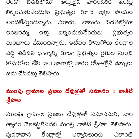
రెండో విడతలోనూ అర్హులైన వారందరికీ ఇండ్లు
నిర్మించుకునేందుకు ప్రభుత్వం రూ.5 లక్షల సాయం
అందజేస్తుందన్నారు. మూడు, నాలుగు విడతల్లోనూ
ఇందిరమ్మ ఇళ్లు నిర్మించుకునేందుకు ప్రభుత్వం
మంజూరు చేస్తుందన్నారు. ఇటీవల కొనుగోలు కేంద్రాల
వద్ద తడిసిన ధాన్యాన్ని కూడా ప్రభుత్వం రైతుల నుంచి
కొనుగోలు చేసి వారి ఖాతాల్లో వారం రోజుల్లోనే డబ్బులు
జమ చేసినట్లు తెలిపారు.
ముంపు గ్రామాల ప్రజలు దేవుళ్లతో సమానం : వాకిటి
శ్రీహరి
ముంపు గ్రామాల ప్రజలు దేవుళ్లతో సమానమని, వారి
త్యాగం వెలకట్టలేనిదని మంత్రి వాకిటి శ్రీహరి తెలిపారు.
పునరావాస కేంద్రాల్లో నిర్వాసితులకు ఎలాంటి