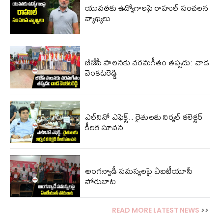
యువతకు ఉద్యోగాలపై రాహుల్ సంచలన
వ్యాఖ్యలు
బీజేపీ పాలనకు చరమగీతం తప్పదు: చాడ
వెంకటరెడ్డి
ఎల్‌‌నినో ఎఫెక్ట్.. రైతులకు నిర్మల్ కలెక్టర్
కీలక సూచన
అంగన్వాడీ సమస్యలపై ఏఐటీయూసీ
పోరుబాట
READ MORE LATEST NEWS
>>