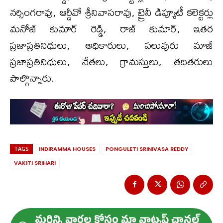
నర్సింగరావు, ఆర్డీవో శ్రీనివాసరావు, ట్రైనీ డిప్యూటీ కలెక్టర్లు
మనోజ్ కుమార్ రెడ్డి, రాజ్ కుమార్, ఇతర
ప్రజాప్రతినిధులు, అధికారులు, పలువురు మాజీ
ప్రజాప్రతినిధులు, నేతలు, గ్రామస్తులు, తదితరులు
పాల్గొన్నారు.
TAGS
INDIRAMMA HOUSES
PONGULETI SRINIVASA REDDY
VAKITI SRIHARI
మ‌రిన్ని వార్త‌ల కోసం మా వాట్స‌ప్ ఛాన‌ల్