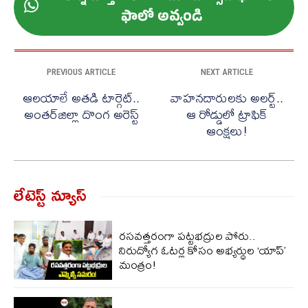
ఫాలో అవ్వండి
PREVIOUS ARTICLE
NEXT ARTICLE
ఆలయాలే అతడి టార్గెట్..
వాహనదారులకు అలర్ట్..
అంతర్‌జిల్లా దొంగ అరెస్ట్
ఆ రోడ్డులో ట్రాఫిక్
ఆంక్షలు!
లేటెస్ట్ న్యూస్‌
రసవత్తరం‌గా పట్టభద్రుల పోరు..
నిరుద్యోగ ఓటర్ల కోసం అభ్యర్థుల ‘యాప్’
మంత్రం!