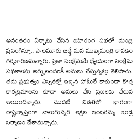
అనంతరం ఏర్పాటు చేసిన బహిరంగ సభలో మంత్రి
ప్రసంగిస్తూ.. పాలమూరు బిడ్డే మన ముఖ్యమంత్రి కావడం
గర్వకారణమన్నారు. ప్రజా సంక్షేమమే ధ్యేయంగా సంక్షేమ
పథకాలను అర్హులందరికీ అమలు చేస్తున్నట్లు తెలిపారు.
తమ ప్రభుత్వం ఎన్నికల్లో ఇచ్చిన హామీలే కాకుండా కొత్త
కార్యక్రమాలను కూడా అమలు చేసి ప్రజలకు చేరువ
అయిందన్నారు. మొదటి విడతలో భాగంగా
రాష్ట్రవ్యాప్తంగా నాలుగున్నర లక్షల ఇందిరమ్మ ఇండ్ల
నిర్మాణం చేశామన్నారు.