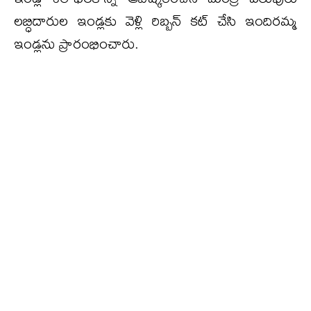
లబ్ధిదారుల ఇండ్లకు వెళ్లి రిబ్బన్ కట్ చేసి ఇందిరమ్మ
ఇండ్లను ప్రారంభించారు.