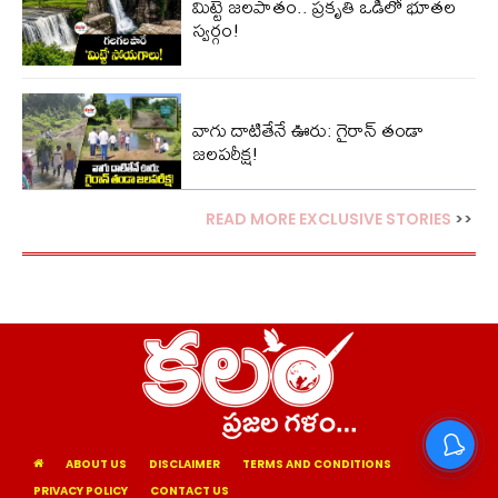
మిట్టె జలపాతం.. ప్రకృతి ఒడిలో భూతల
స్వర్గం!
వాగు దాటితేనే ఊరు: గైరాన్ తండా
జలపరీక్ష!
READ MORE EXCLUSIVE STORIES
>>
ABOUT US
DISCLAIMER
TERMS AND CONDITIONS
PRIVACY POLICY
CONTACT US