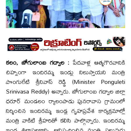
కలం, జోగులాంబ గద్వాల :
పేదవాళ్ల ఆత్మగౌరవానికి
చిహ్నంగా ఇందిరమ్మ ఇండ్లు నిలుస్తాయని మంత్రి
పొంగులేటి శ్రీనివాస్ రెడ్డి (Minister Ponguleti
Srinivasa Reddy) అన్నారు. జోగులాంబ గద్వాల జిల్లా
ధరూర్ మండలం ర్యాలంపాడు పునరావాస గ్రామంలో
నిర్మించిన ఇందిరమ్మ ఇండ్ల గృహప్రవేశ కార్యక్రమాల్లో
మంత్రి వాకిటి శ్రీహరితో కలిసి పాల్గొన్నారు. ఇందిరమ్మ
ఇండ్ల శిలాఫలకాన్ని ఆవిష్కరించిన మంత్రి పలువురు