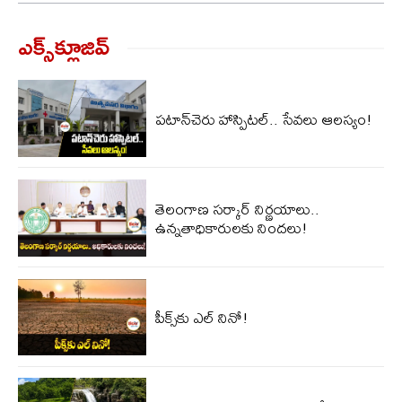
ఎక్స్‌క్లూజివ్‌
పటాన్‌చెరు హాస్పిటల్.. సేవలు ఆలస్యం!
తెలంగాణ సర్కార్ నిర్ణయాలు..
ఉన్నతాధికారులకు నిందలు!
పీక్స్‌కు ఎల్‌ నినో!