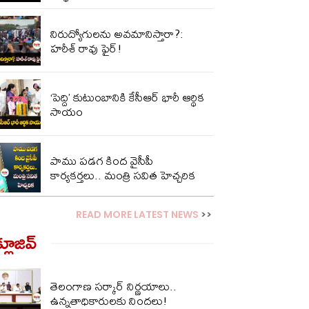
నిరుద్యోగులను అవమానిస్తారా?:
హరీశ్ రావు ఫైర్!
‘పెద్ది’ కుటుంబానికి కేసీఆర్ భారీ ఆర్థిక
సాయం
పాము ప‌డ‌గ కింద వైసీపీ
కార్య‌క‌ర్త‌లు.. మంత్రి స‌విత హెచ్చ‌రిక‌
READ MORE LATEST NEWS
>>
్లూజివ్‌
తెలంగాణ సర్కార్ నిర్ణయాలు..
ఉన్నతాధికారులకు నిందలు!