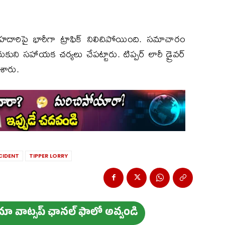
ిపై భారీగా ట్రాఫిక్ నిలిచిపోయింది. సమాచారం
కుని సహాయక చర్యలు చేపట్టారు. టిప్పర్ లారీ డ్రైవర్
ేశారు.
CIDENT
TIPPER LORRY
ం మా వాట్స‌ప్ ఛాన‌ల్ ఫాలో అవ్వండి