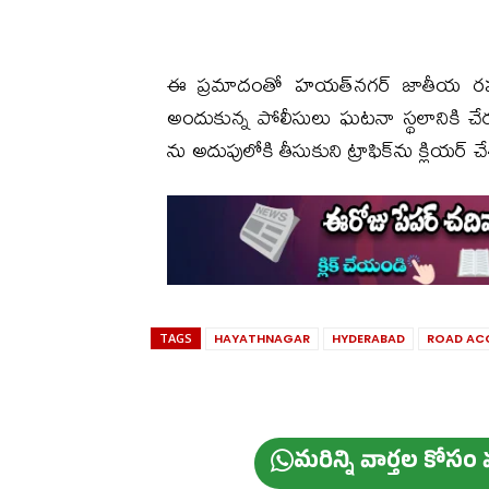
ఈ ప్రమాదంతో హయత్‌నగర్ జాతీయ రహదార
అందుకున్న పోలీసులు ఘటనా స్థలానికి చేరు
ను అదుపులోకి తీసుకుని ట్రాఫిక్‌ను క్లియర్ చ
TAGS
HAYATHNAGAR
HYDERABAD
ROAD AC
మ‌రిన్ని వార్త‌ల కోస