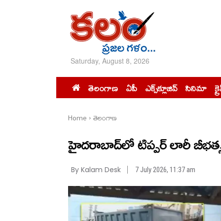
Saturday, August 8, 2026
తెలంగాణ
ఏపీ
ఎక్స్‌క్లూజివ్‌
సినిమా
క్ర
Home
తెలంగాణ
హైదరాబాద్‌లో టిప్పర్ లారీ బీభత్సం
By Kalam Desk
7 July 2026, 11:37 am