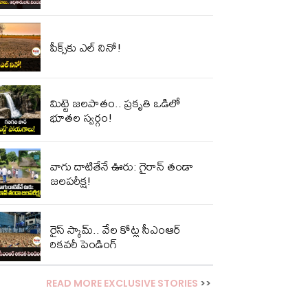
పీక్స్‌కు ఎల్‌ నినో!
మిట్టె జలపాతం.. ప్రకృతి ఒడిలో
భూతల స్వర్గం!
వాగు దాటితేనే ఊరు: గైరాన్ తండా
జలపరీక్ష!
రైస్ స్కామ్.. వేల కోట్ల‌ సీఎంఆర్
రికవరీ పెండింగ్
READ MORE EXCLUSIVE STORIES
>>