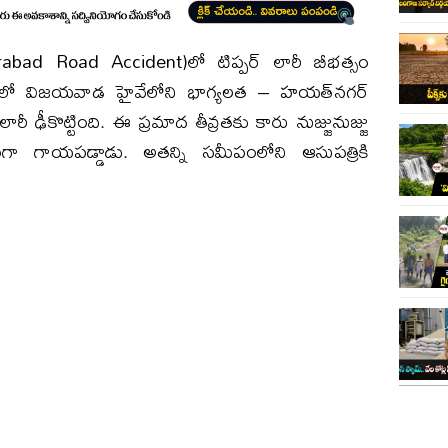
abad Road Accident)లో టిప్పర్ లారీ బీభత్సం
పంలో విజయవాడ హైవేలోని భాగ్యలత – హయత్‌నగర్
ారీ ఢీకొట్టింది. ఈ ప్రమాద తీవ్రతకు కారు నుజ్జునుజ్జు
ంగా గాయపడ్డాడు. అతన్ని సమీపంలోని ఆసుపత్రికి