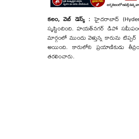
కలం, వెబ్ డెస్క్ :
హైదరాబాద్‌ (Hyder
సృష్టించింది. హయత్‌నగర్ డిపో సమీ
మార్గంలో ముందు వెళ్తున్న కారును టిప్పర్ ల
అయింది. కారులోని ప్రయాణికుడు తీవ్ర
తరలించారు.