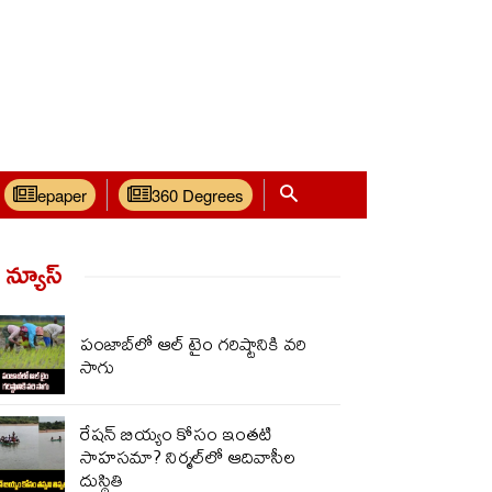
epaper
360 Degrees
్ న్యూస్‌
పంజాబ్‌లో ఆల్ టైం గరిష్టానికి వరి
సాగు
రేషన్ బియ్యం కోసం ఇంతటి
సాహసమా? నిర్మల్‌లో ఆదివాసీల
దుస్థితి