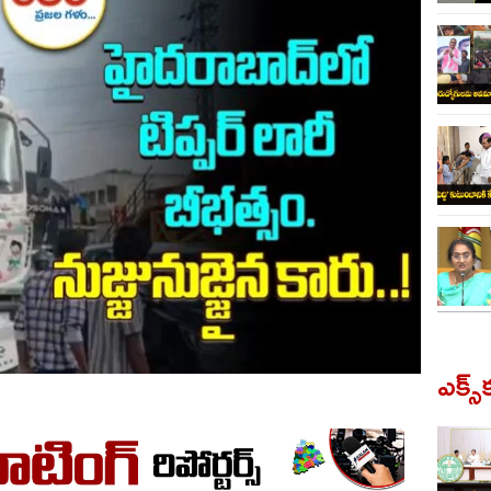
ఎక్స్‌క