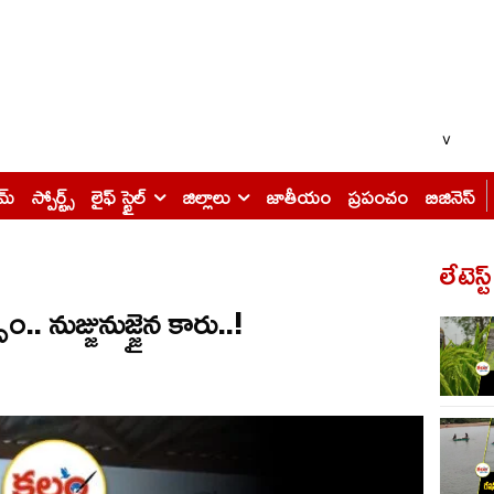
v
ైమ్
స్పోర్ట్స్
లైఫ్ స్టైల్
జిల్లాలు
జాతీయం
ప్రపంచం
బిజినెస్
లేటెస్ట
.. నుజ్జునుజ్జైన కారు..!