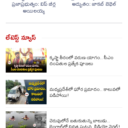
ప్రజాప్రభుత్వం: విప్ బీర్ల
అద్భుతం: జాకబ్ బెథెల్
అయిలయ్య
లేటెస్ట్ న్యూస్‌
కృష్ణా తీరంలో వరుణ యాగం.. సీఎం
దంపతుల ప్రత్యేక పూజలు
మధ్యప్రదేశ్‌లో ఘోర ప్రమాదం.. కాలువలో
పడిపోయి!
చెరువులోనే బతుకుతున్న బాలుడు..
బెంగాల్‌లో విచిత్ర ఘటన, వీడియో వైరల్!