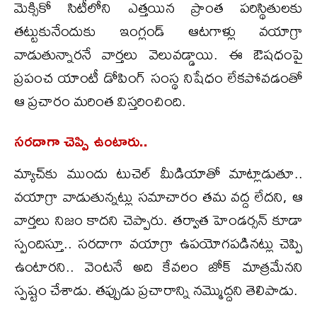
మెక్సికో సిటీలోని ఎత్తయిన ప్రాంత పరిస్థితులకు
తట్టుకునేందుకు ఇంగ్లండ్ ఆటగాళ్లు వయాగ్రా
వాడుతున్నారనే వార్తలు వెలువడ్డాయి. ఈ ఔషధంపై
ప్రపంచ యాంటీ డోపింగ్ సంస్థ నిషేధం లేకపోవడంతో
ఆ ప్రచారం మరింత విస్తరించింది.
సరదాగా చెప్పి ఉంటారు..
మ్యాచ్‌కు ముందు టుచెల్ మీడియాతో మాట్లాడుతూ..
వయాగ్రా వాడుతున్నట్లు సమాచారం తమ వద్ద లేదని, ఆ
వార్తలు నిజం కాదని చెప్పారు. తర్వాత హెండర్సన్ కూడా
స్పందిస్తూ.. సరదాగా వయాగ్రా ఉపయోగపడినట్లు చెప్పి
ఉంటారని.. వెంటనే అది కేవలం జోక్ మాత్రమేనని
స్పష్టం చేశాడు. తప్పుడు ప్రచారాన్ని నమ్మొద్దని తెలిపాడు.