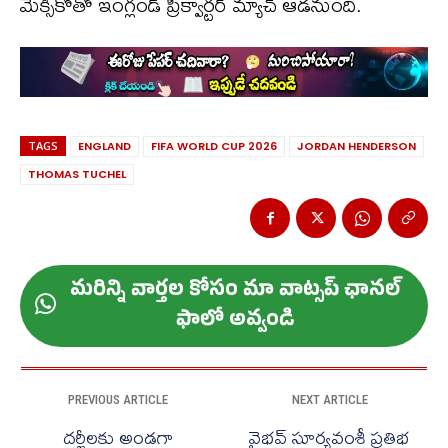
మెక్సికోతో ఇంగ్లండ్ ప్రీక్వార్టర్ మ్యాచ్ ఆడనుంది.
TAGS
ENGLAND
FIFA WORLD CUP 2026
JORDAN HENDERSON
THOMAS TUCHEL
మ‌రిన్ని వార్త‌ల కోసం మా వాట్స‌ప్ ఛాన‌ల్
ఫాలో అవ్వండి
PREVIOUS ARTICLE
NEXT ARTICLE
దర్జీలకు అండగా
వైభవ్ సూర్యవంశీ ప్రతిభ