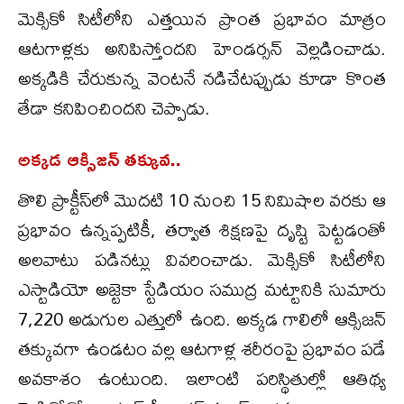
మెక్సికో సిటీలోని ఎత్తయిన ప్రాంత ప్రభావం మాత్రం
ఆటగాళ్లకు అనిపిస్తోందని హెండర్సన్ వెల్లడించాడు.
అక్కడికి చేరుకున్న వెంటనే నడిచేటప్పుడు కూడా కొంత
తేడా కనిపించిందని చెప్పాడు.
అక్కడ ఆక్సిజన్ తక్కువ..
తొలి ప్రాక్టీస్‌లో మొదటి 10 నుంచి 15 నిమిషాల వరకు ఆ
ప్రభావం ఉన్నప్పటికీ, తర్వాత శిక్షణపై దృష్టి పెట్టడంతో
అలవాటు పడినట్లు వివరించాడు. మెక్సికో సిటీలోని
ఎస్టాడియో అజ్టెకా స్టేడియం సముద్ర మట్టానికి సుమారు
7,220 అడుగుల ఎత్తులో ఉంది. అక్కడ గాలిలో ఆక్సిజన్
తక్కువగా ఉండటం వల్ల ఆటగాళ్ల శరీరంపై ప్రభావం పడే
అవకాశం ఉంటుంది. ఇలాంటి పరిస్థితుల్లో ఆతిథ్య