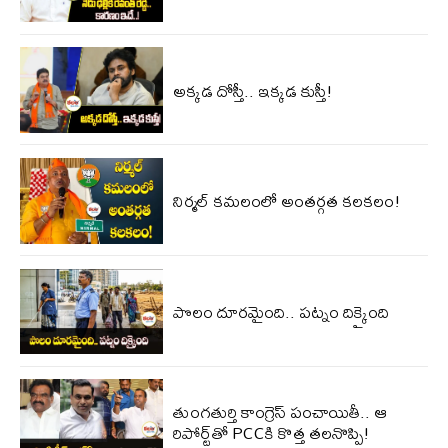
అక్కడ దోస్తీ.. ఇక్కడ కుస్తీ!
నిర్మల్ కమలంలో అంతర్గత కలకలం!
పొలం దూరమైంది.. పట్నం దిక్కైంది
తుంగతుర్తి కాంగ్రెస్‌ పంచాయితీ.. ఆ
రిపోర్ట్‌తో PCCకి కొత్త తలనొప్పి!