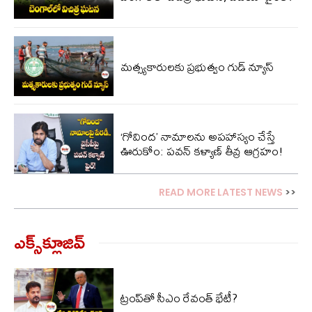
మత్స్యకారులకు ప్రభుత్వం గుడ్ న్యూస్
‘గోవింద’ నామాలను అపహాస్యం చేస్తే
ఊరుకోం: పవన్ కళ్యాణ్ తీవ్ర ఆగ్రహం!
READ MORE LATEST NEWS
>>
ఎక్స్‌క్లూజివ్‌
ట్రంప్‌తో సీఎం రేవంత్ భేటీ?