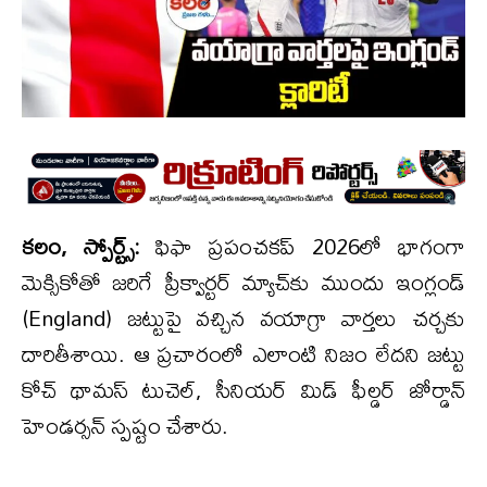
కలం, స్పోర్ట్స్:
ఫిఫా ప్రపంచకప్ 2026లో భాగంగా
మెక్సికోతో జరిగే ప్రీక్వార్టర్ మ్యాచ్‌కు ముందు ఇంగ్లండ్
(England) జట్టుపై వచ్చిన వయాగ్రా వార్తలు చర్చకు
దారితీశాయి. ఆ ప్రచారంలో ఎలాంటి నిజం లేదని జట్టు
కోచ్ థామస్ టుచెల్, సీనియర్ మిడ్‌ ఫీల్డర్ జోర్డాన్
హెండర్సన్ స్పష్టం చేశారు.