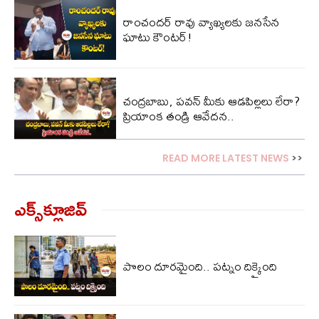
రాంచందర్ రావు వ్యాఖ్యలకు జనసేన
ఘాటు కౌంటర్!
చంద్ర‌బాబు, ప‌వ‌న్ మీకు ఆడ‌పిల్ల‌లు లేరా?
ప్రియాంక తండ్రి ఆవేద‌న‌..
READ MORE LATEST NEWS
>>
ఎక్స్‌క్లూజివ్‌
పొలం దూరమైంది.. పట్నం దిక్కైంది