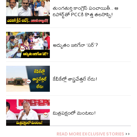
తుంగతుర్తి కాంగ్రెస్‌ పంచాయితీ.. ఆ
రిపోర్ట్‌తో PCCకి కొత్త తలనొప్పి!
అద్భుతం జరిగేనా ‘సర్’?
కేవీకేల్లో శాస్త్రవేత్తలే లేరు!
మిత్రపక్షంలో మంటలు!
READ MORE EXCLUSIVE STORIES
>>