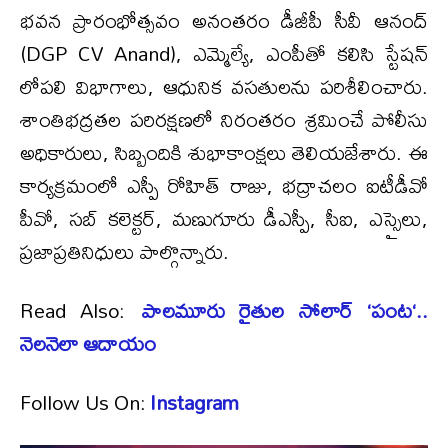
​భవన ప్రారంభోత్సవం అనంతరం డీజీపీ సీవీ ఆనంద్
(DGP CV Anand), ఎమ్మెల్యే, ఎంపీతో కలిసి స్టేషన్
లోపలి విభాగాలు, ఆధునిక వసతులను పరిశీలించారు.
శాంతిభద్రతల పరిరక్షణలో నిరంతరం శ్రమించే పోలీసు
అధికారులు, సిబ్బందికి శుభాకాంక్షలు తెలియజేశారు. ​ఈ
కార్యక్రమంలో ఎస్పీ రోహిత్ రాజు, భద్రాచలం ఐటీడీవో
పీవో, సబ్ కలెక్టర్, మణుగూరు డీఎస్పీ, సీఐ, ఎస్సైలు,
ప్రజాప్రతినిధులు పాల్గొన్నారు.
Read Also:
పాలమూరు రైతుల సోలార్ ‘పంట‘..
నెలనెలా ఆదాయం
Follow Us On:
Instagram