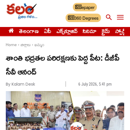
epaper
360 Degrees
తెలంగాణ
ఏపీ
ఎక్స్‌క్లూజివ్‌
సినిమా
క్రైమ్
స్పోర్ట్స్
Home
జిల్లాలు
ఖమ్మం
శాంతి భద్రతల పరిరక్షణకు పెద్ద పీట: డీజీపీ
సీవీ ఆనంద్
By Kalam Desk
6 July 2026, 5:41 pm