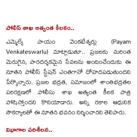
పోలీస్ శాఖ అత్యంత కీలకం..
ఎమ్మెల్యే పాయం వెంకటేశ్వర్లు (Payam
Venkateswarlu) మాట్లాడుతూ.. ప్రజలకు మరింత
మెరుగైన, పారదర్శకమైన సేవలను అందించేందుకు ఈ
నూతన పోలీస్ స్టేషన్ ఎంతగానో దోహదపడుతుందని
పేర్కొన్నారు. ప్రజల భద్రత, సమాజంలో శాంతిభద్రతల
పరిరక్షణలో పోలీసు శాఖ అత్యంత కీలక పాత్ర
పోషిస్తోందని కొనియాడారు. అన్ని రకాల ఆధునిక
సౌకర్యాలతో ఈ నూతన భవనం నిర్మించారని తెలిపారు.
విభాగాల పరిశీలన..