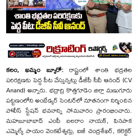
కలం, ఖమ్మం బ్యూరో:
రాష్ట్రంలో శాంతి భద్రతల
పరిరక్షణకు పెద్ద పీట వేస్తున్నట్లు డీజీపీ సీవీ ఆనంద్ (CV
Anand) అన్నారు. భద్రాద్రి కొత్తగూడెం జిల్లా మణుగూరు
పట్టణంలోని అంబేడ్కర్ సెంటర్‌లో నూతనంగా నిర్మించిన
పోలీస్ స్టేషన్ భవనాన్ని సోమవారం ప్రారంభించారు.
మహబూబాబాద్ ఎంపీ బలరాం నాయక్, పినపాక
ఎమ్మెల్యే పాయం వెంకటేశ్వర్లు, ఐజీ చంద్రశేఖర్, కలెక్టర్