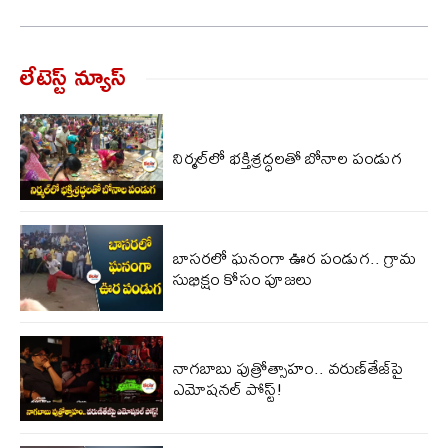
లేటెస్ట్ న్యూస్‌
నిర్మల్‌లో భక్తిశ్రద్ధలతో బోనాల పండుగ
బాసరలో ఘనంగా ఊర పండుగ.. గ్రామ
సుభిక్షం కోసం పూజలు
నాగ‌బాబు పుత్రోత్సాహం.. వ‌రుణ్‌తేజ్‌పై
ఎమోష‌న‌ల్ పోస్ట్!