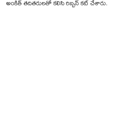
అంకిత్‌ తదితరులతో కలిసి రిబ్బన్ కట్ చేశారు.