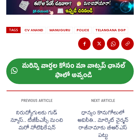
TAGS
CV ANAND
MANUGURU
POLICE
TELANGANA DGP
మ‌రిన్ని వార్త‌ల కోసం మా వాట్స‌ప్ ఛాన‌ల్
ఫాలో అవ్వండి
PREVIOUS ARTICLE
NEXT ARTICLE
నిరుద్యోగులకు గుడ్​
ధాన్యం కొనుగోలులో
న్యూస్​.. టీజీపీఎస్సీ నుంచి
అవినీతి.. మార్కెట్ చైర్మన్
మరో నోటిఫికేషన్
రాజీనామాకు బీఆర్ఎస్
పట్టు