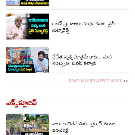
జ‌గ‌న్ ప్రాణాల‌కు ముప్పు ఉంది: వైవీ
సుబ్బారెడ్డి
చేనేత వృత్తి మాత్రమే కాదు.. మన
సంస్కృతి: పవన్ కల్యాణ్
READ MORE LATEST NEWS
>>
ఎక్స్‌క్లూజివ్‌
వాగు దాటితేనే ఊరు: గైరాన్ తండా
జలపరీక్ష!