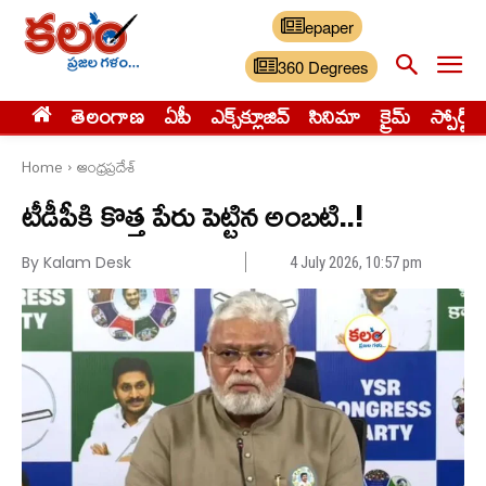
epaper
360 Degrees
తెలంగాణ
ఏపీ
ఎక్స్‌క్లూజివ్‌
సినిమా
క్రైమ్
స్పోర్ట్స్
Home
ఆంధ్రప్రదేశ్
టీడీపీకి కొత్త పేరు పెట్టిన అంబ‌టి..!
By Kalam Desk
4 July 2026, 10:57 pm