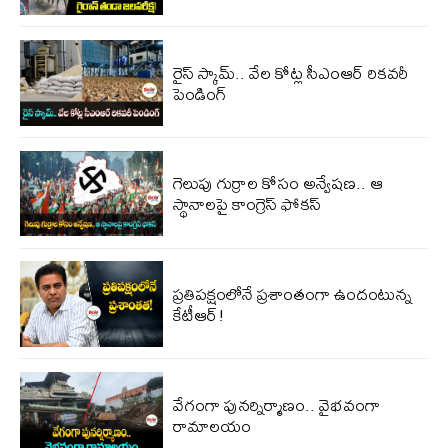
రైస్ స్కామ్.. వేల కోట్ల‌ సీఎంఆర్ రికవరీ
పెండింగ్
గెలుపు గుర్రాల కోసం అన్వేషణ.. ఆ
స్థానాలపై కాంగ్రెస్ ఫోకస్
ప్ర‌తిప‌క్షంలోనే ప్ర‌శాంతంగా ఉందంటున్న
కేటీఆర్!
వేగంగా పునర్నిర్మాణం.. వైభవంగా
రామాలయం