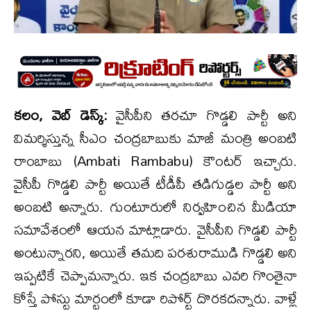
క‌లం, వెబ్ డెస్క్‌:
వైసీపీని త‌ర‌చూ గొడ్డ‌లి పార్టీ అని
విమ‌ర్శిస్తున్న సీఎం చంద్ర‌బాబుకు మాజీ మంత్రి అంబ‌టి
రాంబాబు (Ambati Rambabu) కౌంట‌ర్ ఇచ్చారు.
వైసీపీ గొడ్డ‌లి పార్టీ అయితే టీడీపీ త‌డిగుడ్డ‌ల పార్టీ అని
అంబ‌టి అన్నారు. గుంటూరులో నిర్వ‌హించిన మీడియా
సమావేశంలో ఆయ‌న మాట్లాడారు. వైసీపీని గొడ్డ‌లి పార్టీ
అంటున్నార‌ని, అయితే త‌మ‌ది ప‌ర‌శురాముడి గొడ్డ‌లి అని
ఇప్ప‌టికే చెప్పామ‌న్నారు. ఇక చంద్ర‌బాబు ఎవ‌రి గొంతైనా
కోస్తే పోస్టు మార్టంలో కూడా రిపోర్ట్‌ దొర‌క‌ద‌న్నారు. వాళ్లే