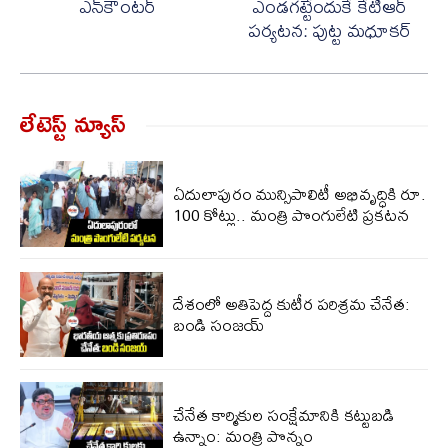
ఎన్‌కౌంటర్
ఎండగట్టేందుకే కేటీఆర్
పర్యటన: పుట్ట మధూకర్
లేటెస్ట్ న్యూస్‌
ఏదులాపురం మున్సిపాలిటీ అభివృద్ధికి రూ.
100 కోట్లు.. మంత్రి పొంగులేటి ప్రకటన
దేశంలో అతిపెద్ద కుటీర పరిశ్రమ చేనేత:
బండి సంజయ్
చేనేత కార్మికుల సంక్షేమానికి కట్టుబడి
ఉన్నాం: మంత్రి పొన్నం