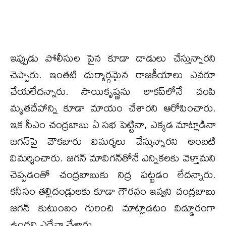
ఇప్పుడు పోలీసుల పైన కూడా దాడులు చేస్తున్నార‌ని
చెప్పారు. ఇంత‌టి దుర్మార్గ‌మైన రాజ‌కీయాలు ఎవ‌రూ
చేయ‌లేద‌న్నారు. సాయికృష్ణను లాకప్‌లోనే చంపి
మృతదేహాన్ని కూడా మాయం చేశార‌ని ఆరోపించారు.
ఇక సీఎం చంద్ర‌బాబు ఏ స‌భ పెట్టినా, ఎక్క‌డ మాట్లాడినా
జ‌గ‌న్‌పై చౌక‌బారు విమ‌ర్శ‌లు చేస్తున్నార‌ని అంబ‌టి
విమ‌ర్శించారు. జ‌గ‌న్ మావిగ‌న్‌తోనే ఎన్నిక‌ల‌కు వెళ్తామ‌ని
చెప్ప‌డంతో చంద్ర‌బాబుకు నిద్ర ప‌ట్ట‌డం లేద‌న్నారు.
క‌నీసం త‌ల్లిదండ్రుల‌కు కూడా గౌర‌వం ఇవ్వ‌ని చంద్ర‌బాబు
జ‌గ‌న్ కుటుంబం గురించి మాట్లాడ‌టం విడ్డూరంగా
ఉంద‌ని ఎద్దేవా చేశారు.