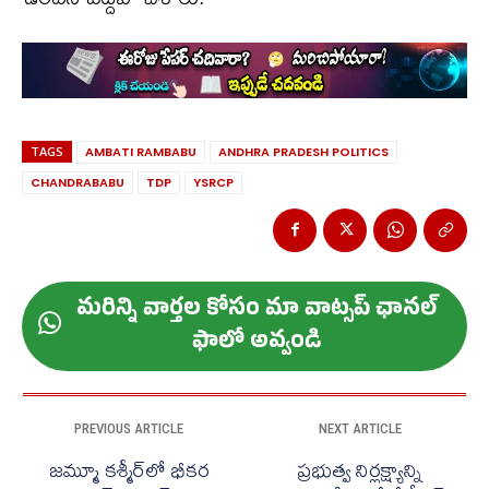
TAGS
AMBATI RAMBABU
ANDHRA PRADESH POLITICS
CHANDRABABU
TDP
YSRCP
మ‌రిన్ని వార్త‌ల కోసం మా వాట్స‌ప్ ఛాన‌ల్
ఫాలో అవ్వండి
PREVIOUS ARTICLE
NEXT ARTICLE
జమ్మూ కశ్మీర్‌లో భీకర
ప్రభుత్వ నిర్లక్ష్యాన్ని