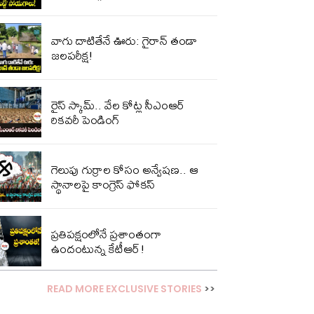
వాగు దాటితేనే ఊరు: గైరాన్ తండా
జలపరీక్ష!
రైస్ స్కామ్.. వేల కోట్ల‌ సీఎంఆర్
రికవరీ పెండింగ్
గెలుపు గుర్రాల కోసం అన్వేషణ.. ఆ
స్థానాలపై కాంగ్రెస్ ఫోకస్
ప్ర‌తిప‌క్షంలోనే ప్ర‌శాంతంగా
ఉందంటున్న కేటీఆర్!
READ MORE EXCLUSIVE STORIES
>>