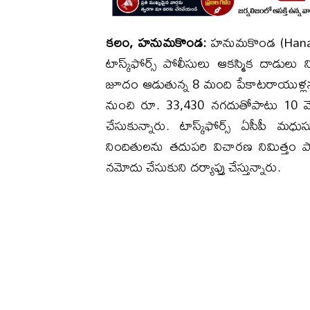
కలం, హనుమకొండ:
హనుమకొండ (Hanamko
టాస్క్‌ఫోర్స్ పోలీసులు ఆకస్మిక దాడులు
జూదం ఆడుతున్న 8 మంది పేకాటరాయుళ్లను పో
నుంచి రూ. 33,430 నగదుతోపాటు 10 మొబై
చేసుకున్నారు. టాస్క్‌ఫోర్స్ ఏసీపీ మ
నిందితులను తదుపరి విచారణ నిమిత్తం 
నమోదు చేసుకుని దర్యాప్తు చేస్తున్నారు.