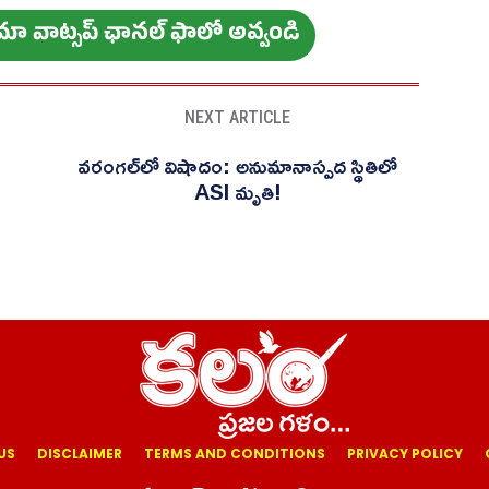
ం మా వాట్స‌ప్ ఛాన‌ల్ ఫాలో అవ్వండి
NEXT ARTICLE
వరంగల్‌లో విషాదం: అనుమానాస్పద స్థితిలో
ASI మృతి!
US
DISCLAIMER
TERMS AND CONDITIONS
PRIVACY POLICY