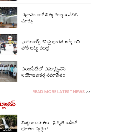
భద్రాచలంలో నిత్య కల్యాణ వేదిక
మార్పు
ఛాలెంజర్స్ కప్‌పై భారత ఆర్మీ ఐస్
హాకీ జట్టు ముద్ర
నందిపేట్‌లో ఎమ్మార్పీఎస్
నియోజవకర్గ సమావేశం
READ MORE LATEST NEWS
>>
్లూజివ్‌
మిట్టె జలపాతం.. ప్రకృతి ఒడిలో
భూతల స్వర్గం!