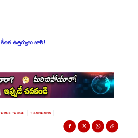
.. కీలక ఉత్తర్వులు జారీ!
FORCE POLICE
TELANGANA