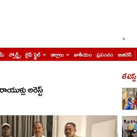
v
ైమ్
స్పోర్ట్స్
లైఫ్ స్టైల్
జిల్లాలు
జాతీయం
ప్రపంచం
బిజినెస్
లేటెస్ట
ుళ్లు అరెస్ట్