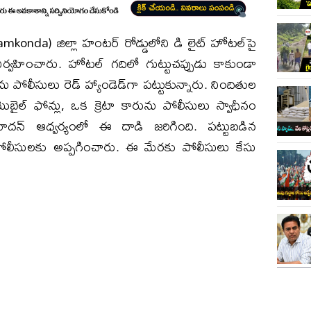
nda) జిల్లా హంటర్ రోడ్డులోని డి లైట్ హోటల్‌పై
 నిర్వహించారు. హోటల్ గదిలో గుట్టుచప్పుడు కాకుండా
లీసులు రెడ్ హ్యాండెడ్‌గా పట్టుకున్నారు. నిందితుల
ల్ ఫోన్లు, ఒక క్రెటా కారును పోలీసులు స్వాధీనం
ధుసూదన్ ఆధ్వర్యంలో ఈ దాడి జరిగింది. పట్టుబడిన
పోలీసులకు అప్పగించారు. ఈ మేరకు పోలీసులు కేసు