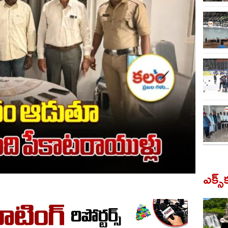
ఎక్స్‌క