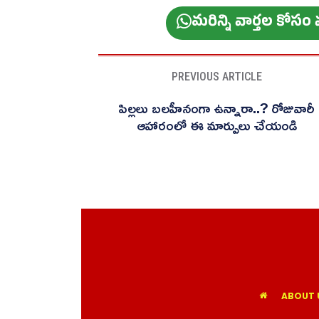
మ‌రిన్ని వార్త‌ల కోస
PREVIOUS ARTICLE
పిల్లలు బలహీనంగా ఉన్నారా..? రోజువారీ
ఆహారంలో ఈ మార్పులు చేయండి
ABOUT 