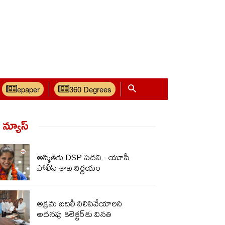
epaper
360 Degrees
్ న్యూస్‌
అస్మితకు DSP పదవి.. యూపీ
పోలీస్ శాఖ నిర్ణయం
అక్రమ బదిలీ నిలిపివేయాలని
అదనపు కలెక్టర్‌కు వినతి