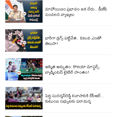
మావోయిజం ప్రభావం ఇక లేదు.. డీజీపీ
సంచలన వ్యాఖ్యలు
భారీగా డ్రగ్స్ పట్టివేత.. విలువ ఎంతో
తెలుసా!
అస్మిత అద్భుతం: కొరియా మాస్టర్స్
బ్యాడ్మింటన్ టైటిల్ సొంతం!
పెద్ది సుదర్శన్‌రెడ్డి నివాసానికి కేసీఆర్..
కుటుంబ సభ్యులకు పరామర్శ