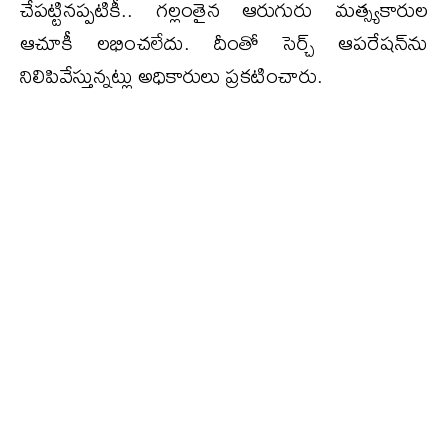
చేపట్టినప్పటికీ.. గల్లంతైన ఆరుగురు మత్స్యకారుల
ఆచూకీ లభించలేదు. దీంతో సెర్చ్ ఆపరేషన్‌ను
నిలిపివేస్తున్నట్లు అధికారులు ప్రకటించారు.