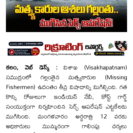
కలం, వెబ్ డెస్క్ :
విశాఖ (Visakhapatnam)
సముద్రంలో గల్లంతైన మత్స్యకారుల (Missing
Fishermen) ఉదంతం తీవ్ర విషాదాన్ని మిగిల్చింది. గత
కొన్ని రోజులుగా ఇండియన్ నేవీ, కోస్ట్ గార్డ్
సంయుక్తంగా నిర్వహించిన సెర్చ్ ఆపరేషన్ ఎట్టకేలకు
ముగిసింది. మంగళవారం అర్ధరాత్రి 12 వరకు
అధికారులు ముమ్మరంగా గాలింపు చర్యలు