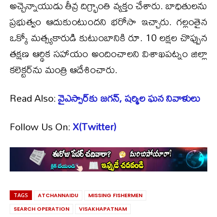
అచ్చెన్నాయుడు తీవ్ర దిగ్భ్రాంతి వ్యక్తం చేశారు. బాధితులను
ప్రభుత్వం ఆదుకుంటుందని భరోసా ఇచ్చారు. గల్లంతైన
ఒక్కో మత్స్యకారుడి కుటుంబానికి రూ. 10 లక్షల చొప్పున
తక్షణ ఆర్థిక సహాయం అందించాలని విశాఖపట్నం జిల్లా
కలెక్టర్‌ను మంత్రి ఆదేశించారు.
Read Also:
వైఎస్సార్‌కు జగన్‌, షర్మిల ఘన నివాళులు
Follow Us On:
X(Twitter)
TAGS
ATCHANNAIDU
MISSING FISHERMEN
SEARCH OPERATION
VISAKHAPATNAM