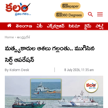
epaper
360 Degrees
తెలంగాణ
ఏపీ
ఎక్స్‌క్లూజివ్‌
సినిమా
క్రైమ్
స్పోర్ట్స్
Home
ఆంధ్రప్రదేశ్
మత్స్యకారుల ఆశలు గల్లంతు.. ముగిసిన
సెర్చ్ ఆపరేషన్
By Kalam Desk
8 July 2026, 11:35 am