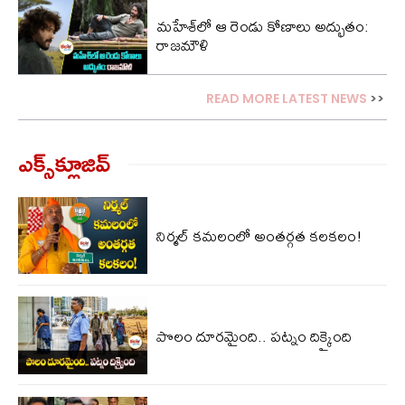
మహేశ్‌లో ఆ రెండు కోణాలు అద్భుతం:
రాజమౌళి
READ MORE LATEST NEWS
>>
ఎక్స్‌క్లూజివ్‌
నిర్మల్ కమలంలో అంతర్గత కలకలం!
పొలం దూరమైంది.. పట్నం దిక్కైంది