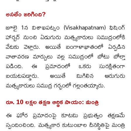
అసలేం జరిగింది?
జూలై 1న విశాఖపట్నం (Visakhapatnam) ఫిషింగ్
హార్బర్ నుంచి ఏడుగురు మత్స్యకారులు సముద్రంలోకి
వేటకు వెళ్లారు. అయితే బంగాళాఖాతంలో ఏర్పడిన
వాతావరణ మార్పులు వల్ల సముద్రంలో బోటు బోల్తా
పడింది. ఈ ప్రమాదంలో ఒకరు సురక్షితంగా
బయటపడ్డారు. అయితే మిగిలిన ఆరుగురు
మత్స్యకారులు సముద్ర గర్భంలో గల్లంతయ్యారు.
రూ. 10 లక్షల తక్షణ ఆర్థిక సాయం: మంత్రి
ఈ ఘోర ప్రమాదంపై కూటమి ప్రభుత్వం తక్షణమే
స్పందించింది. మత్స్యకార కుటుంబాల దీనస్థితిపై మంత్రి