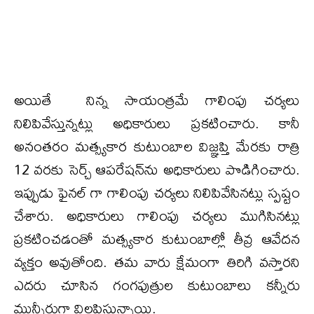
అయితే నిన్న సాయంత్రమే గాలింపు చర్యలు
నిలిపివేస్తున్నట్లు అధికారులు ప్రకటించారు. కానీ
అనంతరం మత్స్యకార కుటుంబాల విజ్ఞప్తి మేరకు రాత్రి
12 వరకు సెర్చ్ ఆపరేషన్‌ను అధికారులు పొడిగించారు.
ఇప్పుడు ఫైనల్ గా గాలింపు చర్యలు నిలిపివేసినట్లు స్పష్టం
చేశారు. అధికారులు గాలింపు చర్యలు ముగిసినట్లు
ప్రకటించడంతో మత్స్యకార కుటుంబాల్లో తీవ్ర ఆవేదన
వ్యక్తం అవుతోంది. తమ వారు క్షేమంగా తిరిగి వస్తారని
ఎదరు చూసిన గంగపుత్రుల కుటుంబాలు కన్నీరు
మున్నీరుగా విలపిస్తున్నాయి.