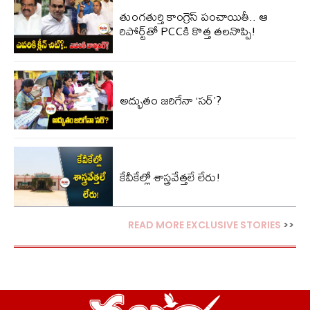
తుంగతుర్తి కాంగ్రెస్‌ పంచాయితీ.. ఆ
రిపోర్ట్‌తో PCCకి కొత్త తలనొప్పి!
అద్భుతం జరిగేనా ‘సర్’?
కేవీకేల్లో శాస్త్రవేత్తలే లేరు!
READ MORE EXCLUSIVE STORIES
>>