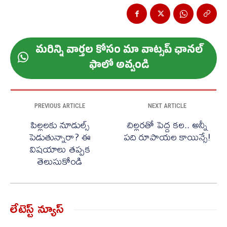
మ‌రిన్ని వార్త‌ల కోసం మా వాట్స‌ప్ ఛాన‌ల్
ఫాలో అవ్వండి
PREVIOUS ARTICLE
NEXT ARTICLE
పిల్లలకు నూడుల్స్
చిల్లరతో పెద్ద కల.. అన్నీ
పెడుతున్నారా? ఈ
పది రూపాయల కాయిన్సే!
విషయాలు తప్పక
తెలుసుకోండి
లేటెస్ట్ న్యూస్‌