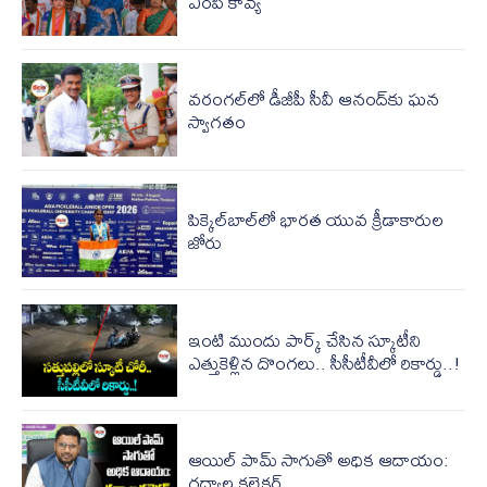
ఎంపీ కావ్య
వరంగల్‌లో డీజీపీ సీవీ ఆనంద్‌కు ఘన
స్వాగతం
పిక్కెల్‌బాల్‌లో భారత యువ క్రీడాకారుల
జోరు
ఇంటి ముందు పార్క్ చేసిన స్కూటీని
ఎత్తుకెళ్లిన దొంగలు.. సీసీటీవీలో రికార్డు..!
ఆయిల్ పామ్ సాగుతో అధిక ఆదాయం:
గద్వాల కలెక్టర్