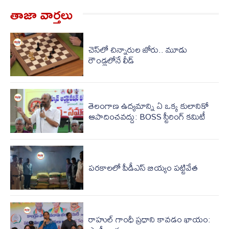
తాజా వార్త‌లు
చెస్‌లో చిన్నారుల జోరు.. మూడు
రౌండ్లలోనే లీడ్
తెలంగాణ ఉద్యమాన్ని ఏ ఒక్క కులానికో
ఆపాదించవద్దు: BOSS స్టీరింగ్ కమిటీ
పరకాలలో పీడీఎస్‌ బియ్యం పట్టివేత
రాహుల్ గాంధీ ప్రధాని కావడం ఖాయం: