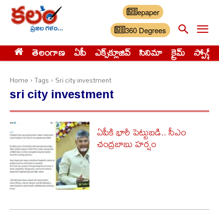
epaper
360 Degrees
తెలంగాణ
ఏపీ
ఎక్స్‌క్లూజివ్‌
సినిమా
క్రైమ్
స్పోర్ట్స్
Home
Tags
Sri city investment
sri city investment
ఏపీకి భారీ పెట్టుబడి.. సీఎం
చంద్రబాబు హర్షం