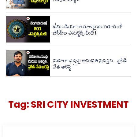
టీమిండియా గాయాలపై బెంగళూరులో
బీసీసీఐ ఎమర్జెన్సీ మీట్!
మహిళా ఎస్సైపై అనుచిత ప్రవర్తన.. వైసీపీ
నేత అరెస్ట్
Tag:
SRI CITY INVESTMENT