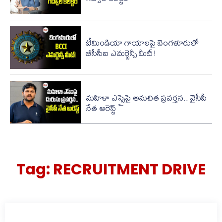
టీమిండియా గాయాలపై బెంగళూరులో
బీసీసీఐ ఎమర్జెన్సీ మీట్!
మహిళా ఎస్సైపై అనుచిత ప్రవర్తన.. వైసీపీ
నేత అరెస్ట్
Tag:
RECRUITMENT DRIVE