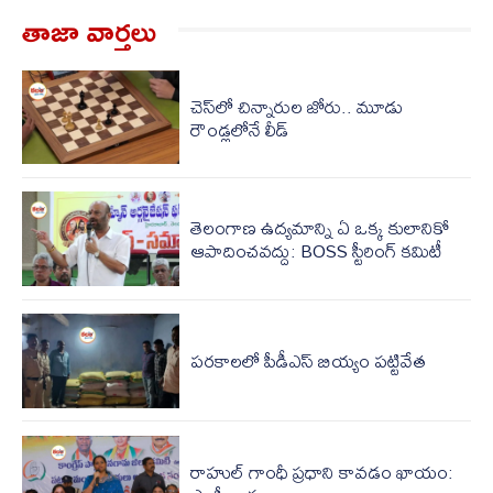
తాజా వార్త‌లు
చెస్‌లో చిన్నారుల జోరు.. మూడు
రౌండ్లలోనే లీడ్
తెలంగాణ ఉద్యమాన్ని ఏ ఒక్క కులానికో
ఆపాదించవద్దు: BOSS స్టీరింగ్ కమిటీ
పరకాలలో పీడీఎస్‌ బియ్యం పట్టివేత
రాహుల్ గాంధీ ప్రధాని కావడం ఖాయం: