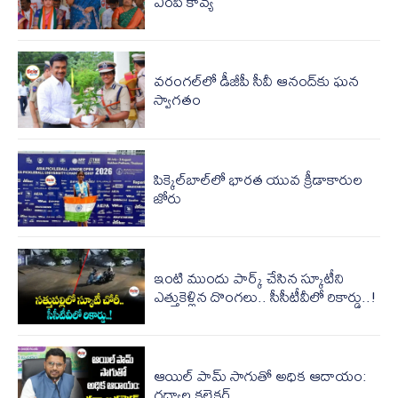
ఎంపీ కావ్య
వరంగల్‌లో డీజీపీ సీవీ ఆనంద్‌కు ఘన
స్వాగతం
పిక్కెల్‌బాల్‌లో భారత యువ క్రీడాకారుల
జోరు
ఇంటి ముందు పార్క్ చేసిన స్కూటీని
ఎత్తుకెళ్లిన దొంగలు.. సీసీటీవీలో రికార్డు..!
ఆయిల్ పామ్ సాగుతో అధిక ఆదాయం:
గద్వాల కలెక్టర్