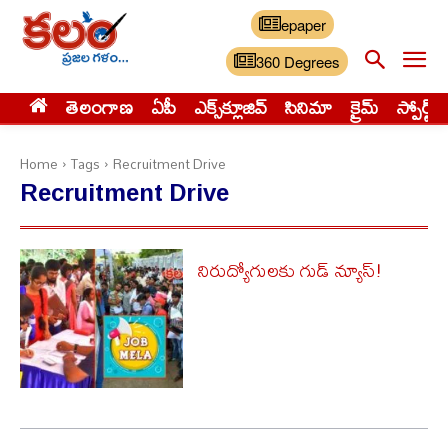
epaper
360 Degrees
తెలంగాణ
ఏపీ
ఎక్స్‌క్లూజివ్‌
సినిమా
క్రైమ్
స్పోర్ట్స్
Home
Tags
Recruitment Drive
Recruitment Drive
నిరుద్యోగులకు గుడ్ న్యూస్!