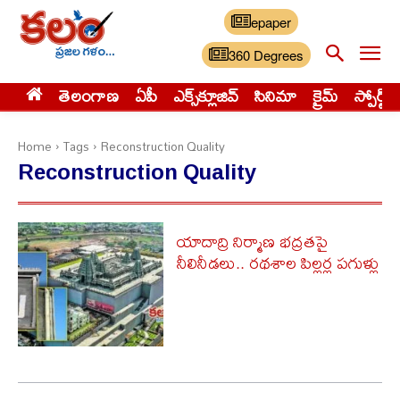
epaper
360 Degrees
తెలంగాణ
ఏపీ
ఎక్స్‌క్లూజివ్‌
సినిమా
క్రైమ్
స్పోర్ట్స్
Home
Tags
Reconstruction Quality
Reconstruction Quality
యాదాద్రి నిర్మాణ భద్రతపై
నీలినీడలు.. రథశాల పిల్లర్ల పగుళ్లు