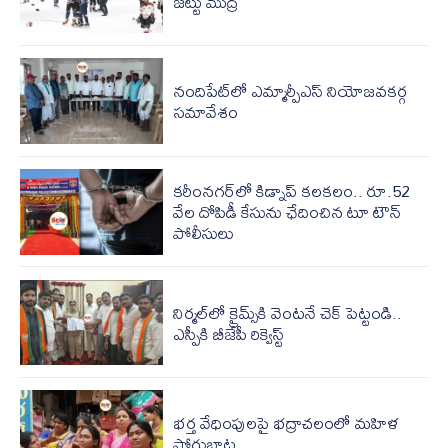
జట్టు ముద్ర
నందిపేట్‌లో ఎమ్మార్పీఎస్ నియోజవకర్గ
సమావేశం
కరీంనగర్‌లో కిడ్నాప్ కలకలం.. రూ.52
వేల దోపిడీ కేసును ఛేదించిన టూ టౌన్
పోలీసులు
నిర్మల్‌‌లో క్రైమ్స్‌‌కి వెంటనే చెక్ పెట్టండి..
ఎస్పీకి బీజేపీ రిక్వెస్ట్
భర్త వేధింపులపై భద్రాచలంలో మహిళ
పోరుబాట