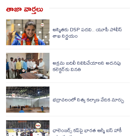
తాజా వార్త‌లు
అస్మితకు DSP పదవి.. యూపీ పోలీస్
శాఖ నిర్ణయం
అక్రమ బదిలీ నిలిపివేయాలని అదనపు
కలెక్టర్‌కు వినతి
భద్రాచలంలో నిత్య కల్యాణ వేదిక మార్పు
ఛాలెంజర్స్ కప్‌పై భారత ఆర్మీ ఐస్ హాకీ