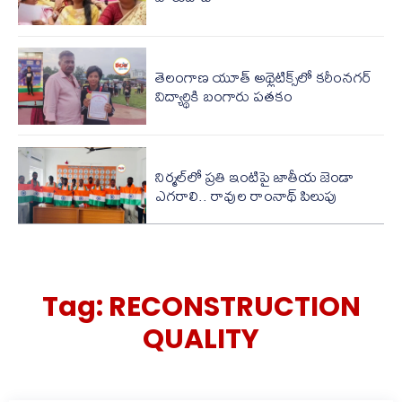
తెలంగాణ యూత్ అథ్లెటిక్స్‌లో కరీంనగర్
విద్యార్థికి బంగారు పతకం
నిర్మల్‌లో ప్రతి ఇంటిపై జాతీయ జెండా
ఎగరాలి.. రావుల రాంనాథ్ పిలుపు
Tag:
RECONSTRUCTION
QUALITY