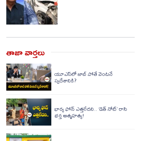
తాజా వార్త‌లు
యూఎస్‌లో జాబ్‌ పోతే వెంటనే
స్వదేశానికి?
భార్య ఫోన్ ఎత్తలేదని.. ‘డెత్ నోట్’ రాసి
భర్త ఆత్మహత్య!