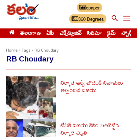
epaper
360 Degrees
తెలంగాణ
ఏపీ
ఎక్స్‌క్లూజివ్‌
సినిమా
క్రైమ్
స్పోర్ట్స్
Home
Tags
RB Choudary
RB Choudary
నిర్మాత ఆర్బీ చౌదరికి నివాళులు
అర్పించిన విజయ్
టీవీకే విజయ్ కెరీర్ నిలబెట్టిన
నిర్మాత మృతి