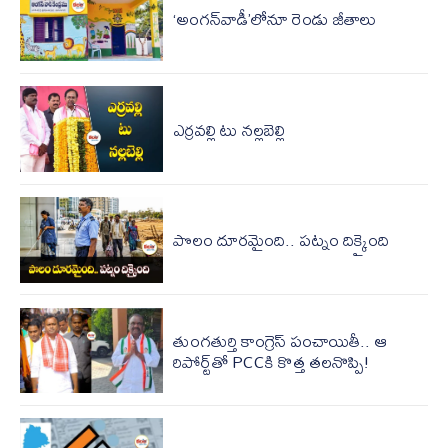
‘అంగన్‌వాడీ’లోనూ రెండు జీతాలు
ఎర్రవల్లి టు నల్లబెల్లి
పొలం దూరమైంది.. పట్నం దిక్కైంది
తుంగతుర్తి కాంగ్రెస్‌ పంచాయితీ.. ఆ
రిపోర్ట్‌తో PCCకి కొత్త తలనొప్పి!