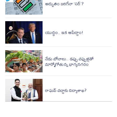
అద్భుతం జరిగేనా ‘సర్’?
యుద్ధం.. ఇక ఆపేద్దాం!
నేడు బోనాలు.. డప్పు చప్పుళ్లతో
మార్మోగోతున్న భాగ్యనగరం
రాఘవ్‌ చద్దాకు విద్యాశాఖ?