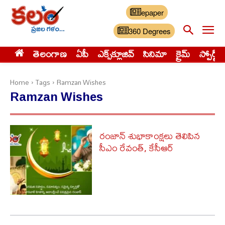
epaper
360 Degrees
తెలంగాణ
ఏపీ
ఎక్స్‌క్లూజివ్‌
సినిమా
క్రైమ్
స్పోర్ట్స్
Home
Tags
Ramzan Wishes
Ramzan Wishes
రంజాన్ శుభాకాంక్షలు తెలిపిన
సీఎం రేవంత్, కేసీఆర్