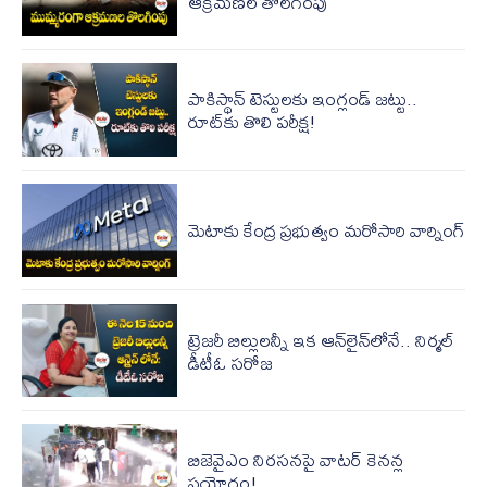
ఆక్రమణల తొలగింపు
పాకిస్థాన్ టెస్టులకు ఇంగ్లండ్ జట్టు..
రూట్‌కు తొలి పరీక్ష!
మెటాకు కేంద్ర ప్రభుత్వం మరోసారి వార్నింగ్
ట్రెజరీ బిల్లులన్నీ ఇక ఆన్‌లైన్‌లోనే.. నిర్మల్
డీటీఓ సరోజ
బిజెవైఎం నిరసనపై వాటర్ కెనన్ల
ప్రయోగం!