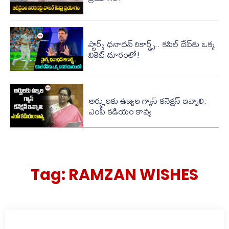
స్టార్క్ ధనాధన్ రికార్డ్స్.. కపిల్ దేవ్‌కు ఒక్క
వికెట్ దూరంలో!
అర్హులకు ఉజ్వల గ్యాస్ కనెక్షన్ ఇవ్వాలి:
ఎంపీ కడియం కావ్య
Tag:
RAMZAN WISHES