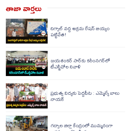
తాజా వార్త‌లు
దిగ్వాల్ వద్ద అక్రమ రేషన్ బియ్యం
పట్టివేత!
జయశంకర్ సార్‌కు కరీంనగర్‌లో
టీఎన్జీవోల నివాళి
ప్రభుత్వ విద్యకు పెద్దపీట : ఎమ్మెల్యే బాలు
నాయక్
గద్వాల జిల్లా కేంద్రంలో ముమ్మరంగా