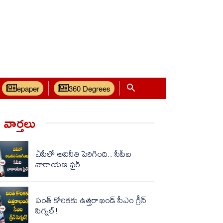
epaper
360 Degrees
వార్త‌లు
ఏపీలో అవినీతి పెరిగింది.. సీపీఐ
నారాయణ ఫైర్
పంత్ కోరికకు ఉత్తరాఖండ్​ సీఎం గ్రీన్
సిగ్నల్!