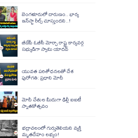
బెంగళూరులో దారుణం.. భార్య
ఇన్‌స్టా రీల్స్ చూస్తుందని..!
బీజేపీ ఓబీసీ మోర్చా రాష్ట్ర కార్యవర్గ
సభ్యుడిగా స్వామి యాదవ్
యువత పరిశోధనలతో దేశ
పురోగతి: ప్రధాని మోదీ
మోదీ చేతుల మీదుగా ఢిల్లీ ఐఐటీ
స్నాతకోత్సవం
భద్రాచలంలో గుర్తుతెలియని వ్యక్తి
మృతదేహం లభ్యం!