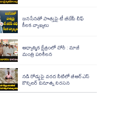
జ‌న‌సేన‌తో పొత్తుపై టీ బీజేపీ చీఫ్
కీలక వ్యాఖ్య‌లు
ఆధ్యాత్మిక క్షేత్రంలో చోరీ : మాజీ
మంత్రి పరిశీలన
నడి రోడ్డుపై వరద నీటిలో బీఆర్ఎస్
కౌన్సిలర్ వినూత్న నిరసన