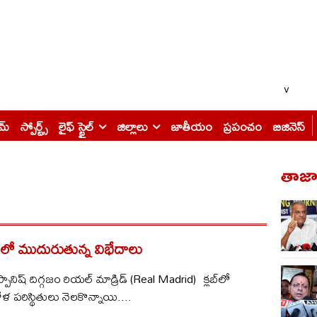
v
ైమ్
స్పోర్ట్స్
లైఫ్ స్టైల్
జిల్లాలు
జాతీయం
ప్రపంచం
బిజినెస్
తాజా 
్‌లో ముదురుతున్న విభేదాలు
 స్పానిష్ దిగ్గజం రియల్ మాడ్రిడ్ (Real Madrid) క్లబ్‌లో
ళ పరిస్థితులు నెలకొన్నాయి....