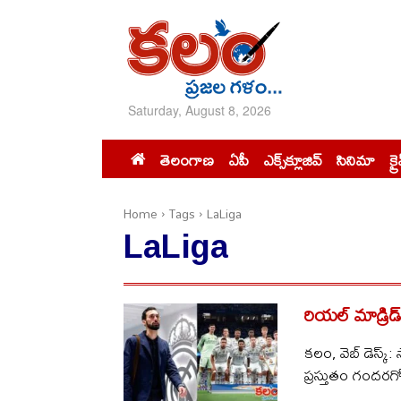
Saturday, August 8, 2026
తెలంగాణ
ఏపీ
ఎక్స్‌క్లూజివ్‌
సినిమా
క్ర
Home
Tags
LaLiga
LaLiga
రియల్ మాడ్రిడ
కలం, వెబ్ డెస్క్:
ప్రస్తుతం గందరగో