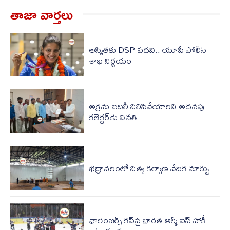
తాజా వార్త‌లు
అస్మితకు DSP పదవి.. యూపీ పోలీస్
శాఖ నిర్ణయం
అక్రమ బదిలీ నిలిపివేయాలని అదనపు
కలెక్టర్‌కు వినతి
భద్రాచలంలో నిత్య కల్యాణ వేదిక మార్పు
ఛాలెంజర్స్ కప్‌పై భారత ఆర్మీ ఐస్ హాకీ