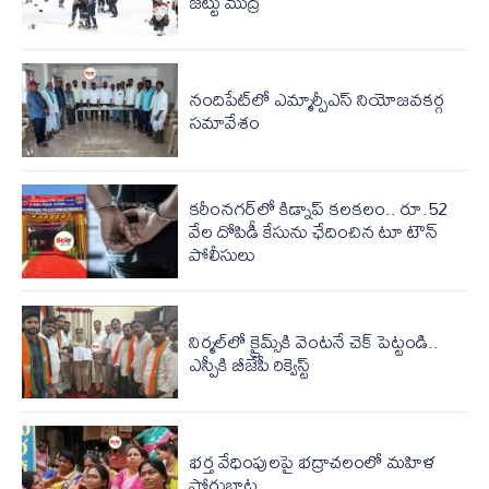
జట్టు ముద్ర
నందిపేట్‌లో ఎమ్మార్పీఎస్ నియోజవకర్గ
సమావేశం
కరీంనగర్‌లో కిడ్నాప్ కలకలం.. రూ.52
వేల దోపిడీ కేసును ఛేదించిన టూ టౌన్
పోలీసులు
నిర్మల్‌‌లో క్రైమ్స్‌‌కి వెంటనే చెక్ పెట్టండి..
ఎస్పీకి బీజేపీ రిక్వెస్ట్
భర్త వేధింపులపై భద్రాచలంలో మహిళ
పోరుబాట