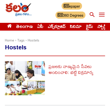
epaper
360 Degrees
తెలంగాణ
ఏపీ
ఎక్స్‌క్లూజివ్‌
సినిమా
క్రైమ్
స్పోర్ట్స్
Home
Tags
Hostels
Hostels
ప్రజలకు నాణ్యమైన సేవలు
అందించాలి: భట్టి విక్రమార్క