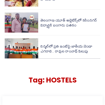
తెలంగాణ యూత్ అథ్లెటిక్స్‌లో కరీంనగర్
విద్యార్థికి బంగారు పతకం
నిర్మల్‌లో ప్రతి ఇంటిపై జాతీయ జెండా
ఎగరాలి.. రావుల రాంనాథ్ పిలుపు
Tag:
HOSTELS