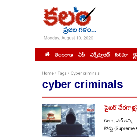
Monday, August 10, 2026
తెలంగాణ
ఏపీ
ఎక్స్‌క్లూజివ్‌
సినిమా
క్ర
Home
Tags
Cyber criminals
cyber criminals
సైబర్ నేరగాళ్లప
కలం, వెబ్ డెస్క్ 
కోర్టు (Supreme 