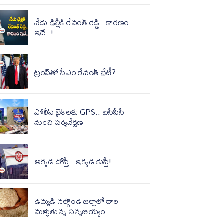
నేడు ఢిల్లీకి రేవంత్‌ రెడ్డి.. కారణం
ఇదే..!
ట్రంప్‌తో సీఎం రేవంత్ భేటీ?
పోలీస్ బైక్‌లకు GPS.. ఐసీసీసీ
నుంచి పర్యవేక్షణ
అక్కడ దోస్తీ.. ఇక్కడ కుస్తీ!
ఉమ్మడి నల్గొండ జిల్లాలో దారి
మళ్లుతున్న సన్నబియ్యం