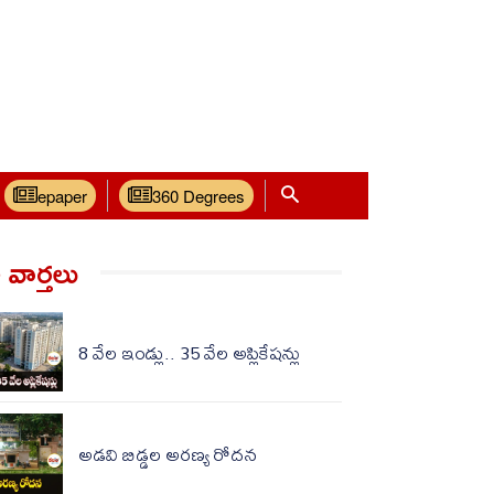
epaper
360 Degrees
వార్త‌లు
8 వేల ఇండ్లు.. 35 వేల అప్లికేషన్లు
అడవి బిడ్డల అరణ్య రోదన