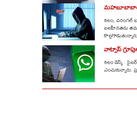
మహబూబాబాద్‌ల
కలం, వరంగల్ బ్యూ
బలహీనతను తమకు
కొల్లగొడుతున్నారు
వాట్సాప్‌ గ్రూపుల
కలం డెస్క్ : సైబర్
ఎంచుకున్నారు. ప్