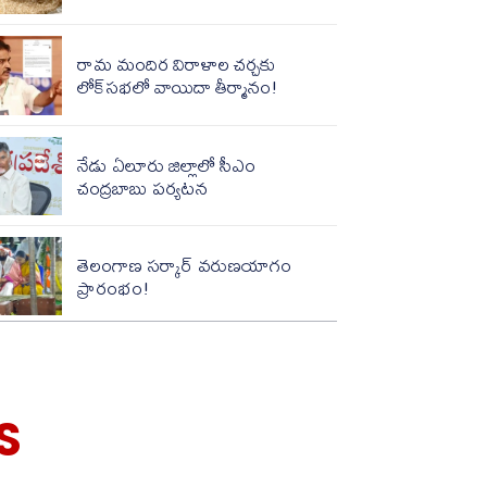
రామ మందిర విరాళాల చ‌ర్చ‌కు
లోక్‌స‌భ‌లో వాయిదా తీర్మానం!
నేడు ఏలూరు జిల్లాలో సీఎం
చంద్రబాబు పర్యటన
తెలంగాణ స‌ర్కార్ వ‌రుణ‌యాగం
ప్రారంభం!
S