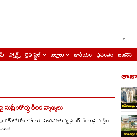
v
ైమ్
స్పోర్ట్స్
లైఫ్ స్టైల్
జిల్లాలు
జాతీయం
ప్రపంచం
బిజినెస్
తాజా 
ై సుప్రీంకోర్టు కీలక వ్యాఖ్యలు
: భారత్ లో రోజురోజుకు పెరిగిపోతున్న సైబర్ నేరాలపై సుప్రీం
Court...