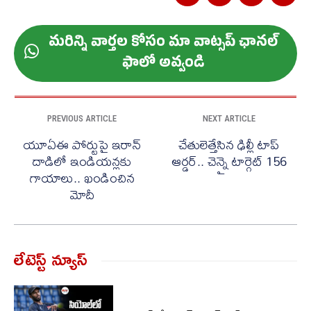
మ‌రిన్ని వార్త‌ల కోసం మా వాట్స‌ప్ ఛాన‌ల్
ఫాలో అవ్వండి
PREVIOUS ARTICLE
NEXT ARTICLE
యూఏఈ పోర్టుపై ఇరాన్
చేతులెత్తేసిన ఢిల్లీ టాప్
దాడిలో ఇండియన్లకు
ఆర్డర్.. చెన్నై టార్గెట్ 156
గాయాలు.. ఖండించిన
మోదీ
లేటెస్ట్ న్యూస్‌