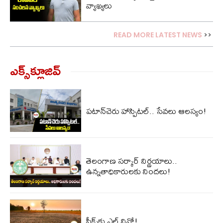
వ్యాఖ్యలు
READ MORE LATEST NEWS
>>
ఎక్స్‌క్లూజివ్‌
పటాన్‌చెరు హాస్పిటల్.. సేవలు ఆలస్యం!
తెలంగాణ సర్కార్ నిర్ణయాలు..
ఉన్నతాధికారులకు నిందలు!
పీక్స్‌కు ఎల్‌ నినో!