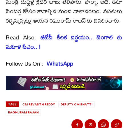
మంత్రి దుద్దిళ్ల శ్రీధ‌ర్ బాబు తెలిపారు. ఫార్మా, ఐటీ, డేటా
సెంట‌ర్ల కోసం కావాల్సిన మంచి వాతావ‌ర‌ణం, వ‌స‌తులు
క‌ల్పిస్తున్న‌ట్లు ఆయ‌న రఘురామ్ రాజన్ కు వివ‌రించారు.
Read Also:
బీజేపీ కీలక నిర్ణయం.. బెంగాల్ కు
మహిళ సీఎం.. !
Follow Us On :
WhatsApp
TAGS
CM REVANTH REDDY
DEPUTY CM BHATTI
RAGHURAM RAJAN