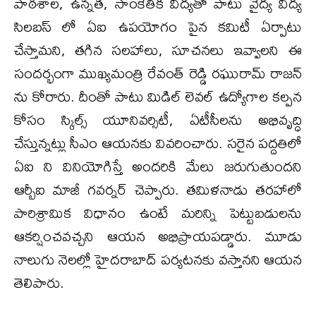
పాఠ‌శాల‌, ఉన్న‌త‌, సాంకేతిక విద్య‌తో పాటు వైద్య విద్య
సిల‌బ‌స్ లో ఏఐ ఉప‌యోగం పైన క‌మిటీ ఏర్పాటు
చేస్తామ‌ని, త‌గిన స‌ల‌హాలు, సూచ‌న‌లు ఇవ్వాల‌ని ఈ
సంద‌ర్భంగా ముఖ్య‌మంత్రి రేవంత్ రెడ్డి రఘురామ్ రాజన్
ను కోరారు. దీంతో పాటు మిడిల్ లెవ‌ల్ ఉద్యోగాల కల్ప‌న
కోసం స్కిల్స్ యూనివర్సిటీ, ఏటీసీల‌ను అభివృద్ధి
చేస్తున్న‌ట్లు సీఎం ఆయ‌న‌కు వివ‌రించారు. స‌రైన ప‌ద్ద‌తిలో
ఏఐ ని వినియోగిస్తే అంద‌రికి మేలు జ‌రుగుతుంద‌ని
ఆర్బీఐ మాజీ గ‌వ‌ర్న‌ర్ చెప్పారు. తమిళ‌నాడు త‌ర‌హాలో
పారిశ్రామిక విధానం ఉంటే మ‌రిన్ని పెట్టుబ‌డుల‌ను
ఆక‌ర్షించ‌వ‌చ్చని ఆయన అభిప్రాయపడ్డారు. మూడు
నాలుగు నెల‌ల్లో హైద‌రాబాద్ ప‌ర్య‌ట‌న‌కు వ‌స్తాన‌ని ఆయ‌న
తెలిపారు.