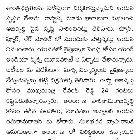
శాంతిభ‌ద్ర‌త‌లను ప‌టిష్టంగా నిర్వ‌హిస్తున్నామ‌ని ఆయన
స్ప‌ష్టం చేశారు. రాష్ట్రాన్ని మూడు భాగాలుగా విభ‌జించి
అభివృద్ధి పైన దృష్టి సారించిన‌ట్లు తెలిపారు. క్యూర్,
ప్యూర్, రేర్ మోడ‌ల్ లో ముందుకు వెళ్తున్న‌ట్లు ఆయ‌న
వివ‌రించారు. యువ‌త‌లో నైపుణ్యాల పెంపు కోసం యంగ్
ఇండియా స్కిల్స్ యూనివ‌ర్సిటీ ని ఏర్పాటు చేశామ‌న్నారు.
ఐటీఐల ను ఏటీసీలుగా మార్చి విద్యార్థుల‌కు నైపుణ్యాలు
నేర్పుతున్న‌ట్లు భ‌ట్టి విక్ర‌మార్క తెలిపారు. రాష్ట్రా అభివృద్ధి
కోసం ముఖ్య‌మంత్రి రేవంత్ రెడ్డి 24 గంట‌లు
క‌ష్ట‌పడుతున్నార‌న్నారు. తెలంగాణ పారిశ్రామికాభివృద్ధి
కోసం త‌గిన స‌ల‌హాలు, సూచ‌న‌లు ఇవ్వాల‌ని ఆయ‌న
ర‌ఘ‌రామ‌రాజ‌న్ కు కోరారు. సుల‌భ‌త‌ర వ్యాపారానికి
అనుగుణంగా తెలంగాణ లో ప‌రిస్థితులు ఉన్నాయ‌ని