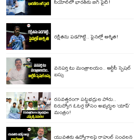
సియోల్‌లో భారత్‌కు బిగ్ ఫైట్!
రక్షితను పడగొట్టి.. ఫైనల్లో ఆశ్మిత!
వనపర్తి టు మంత్రాలయం.. ఆర్టీసీ స్పెషల్
బస్సు
రసవత్తరం‌గా పట్టభద్రుల పోరు..
నిరుద్యోగ ఓటర్ల కోసం అభ్యర్థుల ‘యాప్’
మంత్రం!
యువతకు ఉద్యోగాలపై రాహుల్ సంచలన