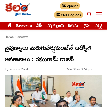
epaper
360 Degrees
తెలంగాణ
ఏపీ
ఎక్స్‌క్లూజివ్‌
సినిమా
క్రైమ్
స్పోర్ట్స్
Home
తెలంగాణ
నైపుణ్యాలు మెరుగుప‌ర్చుకుంటేనే ఉద్యోగ
అవ‌కాశాలు : రఘురామ్ రాజన్
By Kalam Desk
5 May 2026, 9:52 pm