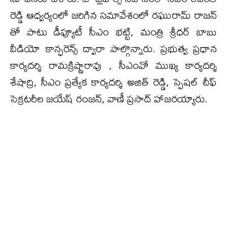
రెడ్డి ఆధ్వ‌ర్యంలో జ‌రిగిన స‌మావేశంలో రఘురామ్ రాజన్
తో పాటు డీప్యూటీ సీఎం భ‌ట్టి, మంత్రి శ్రీధ‌ర్ బాబు
వీడియో కాన్ఫ‌రెన్స్ ద్వారా పాల్గొన్నారు. ప్ర‌భుత్వ ప్ర‌ధాన
కార్య‌ద‌ర్శి రామ‌క్రిష్ణారావు , సీఎంవో ముఖ్య కార్య‌ద‌ర్శి
శేషాద్రి, సీఎం ప్ర‌త్యేక కార్య‌ద‌ర్శి అజిత్ రెడ్డి, స్పెష‌ల్ చీఫ్
సెక్ర‌ట‌రీల జ‌యేష్ రంజ‌న్, వాణీ ప్ర‌సాద్ హాజరయ్యారు.