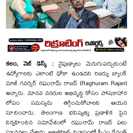
కలం, వెబ్ డెస్క్ :
నైపుణ్యాలు మెరుగుప‌ర్చుకుంటే
ఉద్యోగాలకు ఎలాంటి ఢోకా ఉండదని రిజ‌ర్వు బ్యాంక్
మాజీ గ‌వ‌ర్న‌ర్ రఘురామ్ రాజన్ (Raghuram Rajan)
అన్నారు. మాన‌వ వ‌న‌రుల అభివృద్ధి కోసం పోషకాహార
లోపం స‌మ‌స్య‌ను త‌గ్గించుకోవాల‌ని ఆయ‌న
సూచించారు. తెలంగాణ భ‌విష్య‌త్తు ప్ర‌ణాళిక పైన
నిర్వ‌హించిన స‌మావేశంలో రఘురామ్ రాజన్ ప‌లు
సూచ‌న‌లు చేశారు. జూబ్లీహిల్స్ నివాసంలో సీఎం రేవంత్