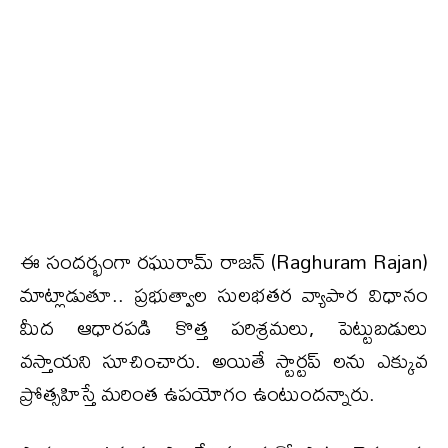
ఈ సందర్భంగా రఘురామ్ రాజన్ (Raghuram Rajan)
మాట్లాడుతూ.. ప్ర‌భుత్వాల సుల‌భ‌త‌ర వ్యాపార విధానం
మీద ఆధార‌ప‌డి కొత్త‌ ప‌రిశ్ర‌మ‌లు, పెట్టుబ‌డులు
వ‌స్తాయ‌ని సూచించారు. అయితే స్టార్ట‌ప్ ల‌ను ఎక్కువ
ప్రోత్స‌హిస్తే మ‌రింత ఉప‌యోగం ఉంటుంద‌న్నారు.