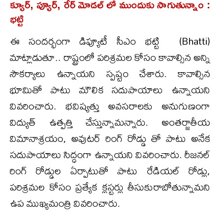
క్యూర్, ప్యూర్, రేర్ మోడ‌ల్ లో ముందుకు సాగుతున్నాం :
భట్టి
ఈ సంద‌ర్భంగా డిప్యూటీ సీఎం భ‌ట్టి (Bhatti)
మాట్లాడుతూ.. రాష్ట్రంలో ప‌రిశ్ర‌మ‌ల కోసం కావాల్సిన అన్ని
సౌక‌ర్యాలు ఉన్నాయ‌ని స్ప‌ష్టం చేశారు. కావాల్సిన
భూమితో పాటు మౌలిక స‌దుపాయాలు ఉన్నాయ‌ని
వివ‌రించారు. భ‌విష్య‌త్తు అవ‌స‌రాల‌కు అనుగుణంగా
విద్యుత్ ఉత్ప‌త్తి చేస్తున్నామ‌న్నారు. అంత‌ర్జాతీయ
విమానాశ్ర‌యం, అవుట‌ర్ రింగ్ రోడ్డు తో పాటు అనేక
స‌దుపాయాలు సిద్ధంగా ఉన్నాయ‌ని వివరించారు. రీజ‌న‌ల్
రింగ్ రోడ్డుల ఏర్పాటుతో పాటు రేడియ‌ల్ రోడ్లు,
ప‌రిశ్రమ‌ల కోసం ప్ర‌త్యేక క్ల‌స్ట‌ర్లు తీసుకురాబోతున్నామ‌ని
ఉప ముఖ్య‌మంత్రి వివ‌రించారు.