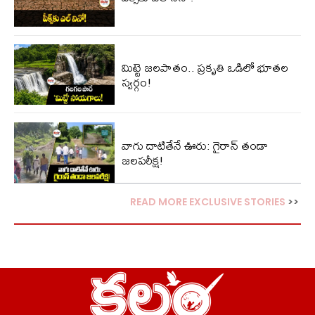
మిట్టె జలపాతం.. ప్రకృతి ఒడిలో భూతల
స్వర్గం!
వాగు దాటితేనే ఊరు: గైరాన్ తండా
జలపరీక్ష!
READ MORE EXCLUSIVE STORIES
>>